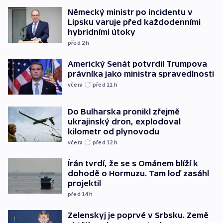
Německý ministr po incidentu v
Lipsku varuje před každodenními
hybridními útoky
před 2
h
Americký Senát potvrdil Trumpova
právníka jako ministra spravedlnosti
včera
před 11
h
Do Bulharska pronikl zřejmě
ukrajinský dron, explodoval
kilometr od plynovodu
včera
před 12
h
Írán tvrdí, že se s Ománem blíží k
dohodě o Hormuzu. Tam loď zasáhl
projektil
před 14
h
Zelenskyj je poprvé v Srbsku. Země