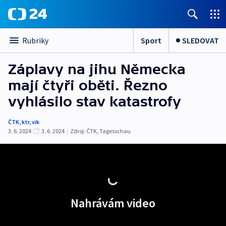
Sport
SLEDOVAT
Rubriky
Záplavy na jihu Německa
mají čtyři oběti. Řezno
vyhlásilo stav katastrofy
ČTK
,
ktr
,
vik
3. 6. 2024
3. 6. 2024
|
Zdroj:
ČTK
,
Tagesschau
Nahrávám video