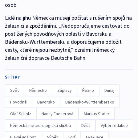
osob.
Lidé na jihu Německa musejí počítat s rušením spojů na
železnici a zpožděními. „Nedoporučujeme cestovat do
postižených povodňových oblastí v Bavorsku a
Bádensku-Württembersku a doporučujeme odložit
cesty, které nejsou nezbytné,“ oznámil německý
železniční dopravce Deutsche Bahn.
ŠTÍTKY
Svět
Německo
Záplavy
Řezno
Dunaj
Povodně
Bavorsko
Bádensko-Württembersko
Olaf Scholz
Nancy Faeserová
Markus Söder
Německá meteorologická služba
Déšť
Výběr redakce
Hlavní události
Výběr
Loď
Evakuace