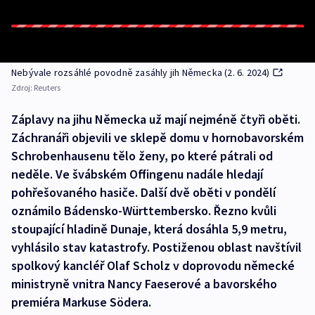
Nebývale rozsáhlé povodně zasáhly jih Německa (2. 6. 2024)
Zdroj:
Reuters
Záplavy na jihu Německa už mají nejméně čtyři oběti.
Záchranáři objevili ve sklepě domu v hornobavorském
Schrobenhausenu tělo ženy, po které pátrali od
neděle. Ve švábském Offingenu nadále hledají
pohřešovaného hasiče. Další dvě oběti v pondělí
oznámilo Bádensko-Württembersko. Řezno kvůli
stoupající hladině Dunaje, která dosáhla 5,9 metru,
vyhlásilo stav katastrofy. Postiženou oblast navštívil
spolkový kancléř Olaf Scholz v doprovodu německé
ministryně vnitra Nancy Faeserové a bavorského
premiéra Markuse Södera.