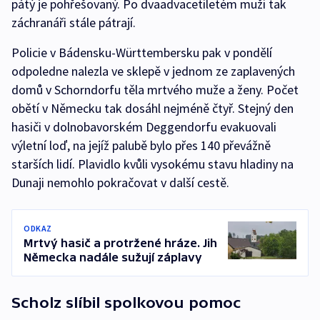
pátý je pohřešovaný. Po dvaadvacetiletém muži tak
záchranáři stále pátrají.
Policie v Bádensku-Württembersku pak v pondělí
odpoledne nalezla ve sklepě v jednom ze zaplavených
domů v Schorndorfu těla mrtvého muže a ženy. Počet
obětí v Německu tak dosáhl nejméně čtyř. Stejný den
hasiči v dolnobavorském Deggendorfu evakuovali
výletní loď, na jejíž palubě bylo přes 140 převážně
starších lidí. Plavidlo kvůli vysokému stavu hladiny na
Dunaji nemohlo pokračovat v další cestě.
ODKAZ
Mrtvý hasič a protržené hráze. Jih
Německa nadále sužují záplavy
Scholz slíbil spolkovou pomoc