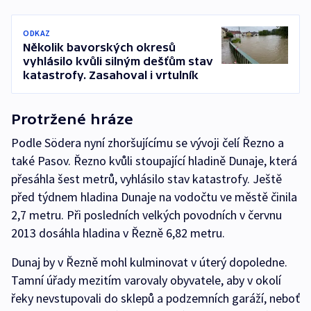
ODKAZ
Několik bavorských okresů
vyhlásilo kvůli silným dešťům stav
katastrofy. Zasahoval i vrtulník
Protržené hráze
Podle Södera nyní zhoršujícímu se vývoji čelí Řezno a
také Pasov. Řezno kvůli stoupající hladině Dunaje, která
přesáhla šest metrů, vyhlásilo stav katastrofy. Ještě
před týdnem hladina Dunaje na vodočtu ve městě činila
2,7 metru. Při posledních velkých povodních v červnu
2013 dosáhla hladina v Řezně 6,82 metru.
Dunaj by v Řezně mohl kulminovat v úterý dopoledne.
Tamní úřady mezitím varovaly obyvatele, aby v okolí
řeky nevstupovali do sklepů a podzemních garáží, neboť