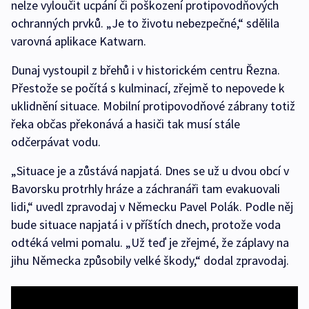
nelze vyloučit ucpání či poškození protipovodňových
ochranných prvků. „Je to životu nebezpečné,“ sdělila
varovná aplikace Katwarn.
Dunaj vystoupil z břehů i v historickém centru Řezna.
Přestože se počítá s kulminací, zřejmě to nepovede k
uklidnění situace. Mobilní protipovodňové zábrany totiž
řeka občas překonává a hasiči tak musí stále
odčerpávat vodu.
„Situace je a zůstává napjatá. Dnes se už u dvou obcí v
Bavorsku protrhly hráze a záchranáři tam evakuovali
lidi,“ uvedl zpravodaj v Německu Pavel Polák. Podle něj
bude situace napjatá i v příštích dnech, protože voda
odtéká velmi pomalu. „Už teď je zřejmé, že záplavy na
jihu Německa způsobily velké škody,“ dodal zpravodaj.