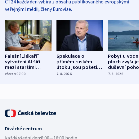
ČT24 každý den vybírá z obsahu publikovaného evropskými
veřejnými médii, členy Eurovize.
Falešní „lékaři“
Spekulace o
Pobyt u vodn
vytvoření AI šíří
přímém ruském
ploch zvyšuje
mezi staršími
útoku jsou pošetilé,
duševní poho
Poláky nebezpečné
míní estonský
ukázala
včera v 07:00
7. 8. 2026
7. 8. 2026
zdravotní rady
bezpečnostní
mezinárodní 
expert
Divácké centrum
každý všední den:
8:00—16:00 hodin