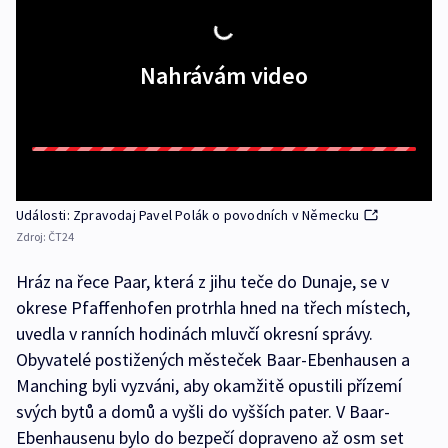
Nahrávám video
Události: Zpravodaj Pavel Polák o povodních v Německu
Zdroj:
ČT24
Hráz na řece Paar, která z jihu teče do Dunaje, se v
okrese Pfaffenhofen protrhla hned na třech místech,
uvedla v ranních hodinách mluvčí okresní správy.
Obyvatelé postižených městeček Baar-Ebenhausen a
Manching byli vyzváni, aby okamžitě opustili přízemí
svých bytů a domů a vyšli do vyšších pater. V Baar-
Ebenhausenu bylo do bezpečí dopraveno až osm set