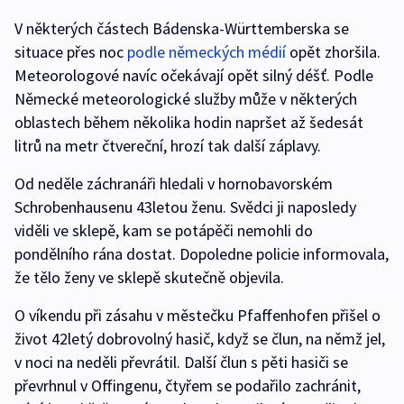
V některých částech Bádenska-Württemberska se
situace přes noc
podle německých médií
opět zhoršila.
Meteorologové navíc očekávají opět silný déšť. Podle
Německé meteorologické služby může v některých
oblastech během několika hodin napršet až šedesát
litrů na metr čtvereční, hrozí tak další záplavy.
Od neděle záchranáři hledali v hornobavorském
Schrobenhausenu 43letou ženu. Svědci ji naposledy
viděli ve sklepě, kam se potápěči nemohli do
pondělního rána dostat. Dopoledne policie informovala,
že tělo ženy ve sklepě skutečně objevila.
O víkendu při zásahu v městečku Pfaffenhofen přišel o
život 42letý dobrovolný hasič, když se člun, na němž jel,
v noci na neděli převrátil. Další člun s pěti hasiči se
převrhnul v Offingenu, čtyřem se podařilo zachránit,