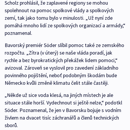
Scholz prohlásil, že zaplavené regiony se mohou
spolehnout na pomoc spolkové vlády a spolkových
zemí, tak jako tomu bylo v minulosti. „Už nyní zde
pomáhá mnoho lidí ze spolkových organizací a armády,“
poznamenal.
Bavorský premiér Söder slíbil pomoc také ze zemského
rozpočtu. „Zítra (v úterý) se naše vláda poradí, jak
rychle a bez byrokratických překážek lidem pomoci,“
avizoval. Zároveň se vyslovil pro zavedení základního
povinného pojištění, neboť podobným škodám bude
Německo kvůli změně klimatu čelit stále častěji.
„Někde už sice voda klesá, na jiných místech je ale
situace stále horší. Vydechnout si ještě nelze,“ podotkl
Söder. Poznamenal, že jen v Bavorsku bojuje s vodním
živlem na dvacet tisíc záchranářů a členů technických
sborů.