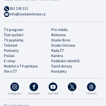
261 136 113
info@ceskatelevize.cz
TV program
Pro média
Živé vysílání
Reklama
TV poplatky
Studio Brno
Teletext
Studio Ostrava
Podcasty
Rada ČT
Počasí
Kariéra
E-shop
Podávání námětů
Mobilní a TV aplikace
Časté dotazy
Vše o ČT
Kontakty
Instagram
Facebook
YouTube
X
Threads
© Česká televize