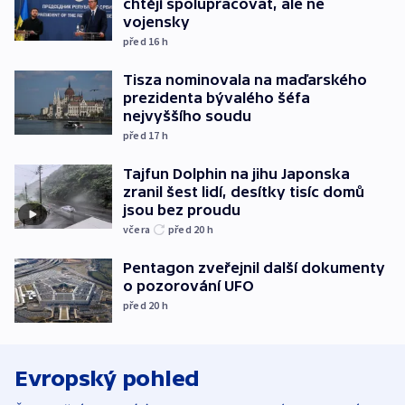
chtějí spolupracovat, ale ne
vojensky
před 16
h
Tisza nominovala na maďarského
prezidenta bývalého šéfa
nejvyššího soudu
před 17
h
Tajfun Dolphin na jihu Japonska
zranil šest lidí, desítky tisíc domů
jsou bez proudu
včera
před 20
h
Pentagon zveřejnil další dokumenty
o pozorování UFO
před 20
h
Evropský pohled