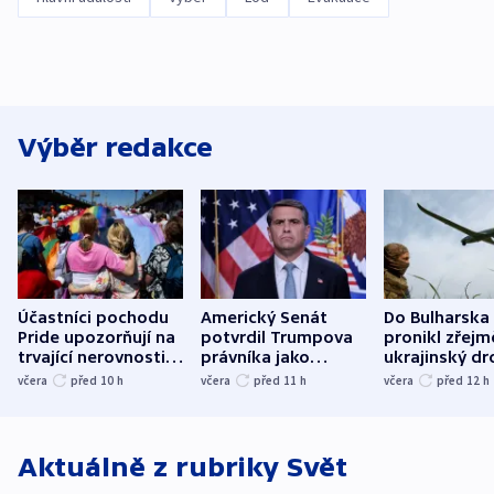
Výběr redakce
Účastníci pochodu
Americký Senát
Do Bulharska
Pride upozorňují na
potvrdil Trumpova
pronikl zřejm
trvající nerovnosti i
právníka jako
ukrajinský dr
společenskou
ministra
explodoval k
včera
před 10
h
včera
před 11
h
včera
před 12
h
atmosféru
spravedlnosti
od plynovod
Aktuálně z rubriky
Svět