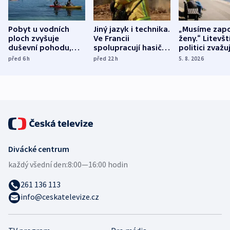
Pobyt u vodních
Jiný jazyk i technika.
„Musíme zapo
ploch zvyšuje
Ve Francii
ženy.“ Litevšt
duševní pohodu,
spolupracují hasiči z
politici zvažuj
ukázala
různých zemí
dohodu o
před 6
h
před 22
h
5. 8. 2026
mezinárodní studie
demografii
Divácké centrum
každý všední den:
8:00—16:00 hodin
261 136 113
info@ceskatelevize.cz