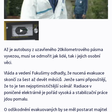
Až je autobusy z uzavřeného 20kilometrového pásma
vyvezou, musí se odmořit jak lidé, tak i jejich osobní
věci.
Vláda a vedení Fukušimy odhadly, že nucená evakuace
skončí za šest až devět měsíců. Jenže sami připouštějí,
že to je ten nejoptimističtější scénář. Radiace v
poničené elektrárně je pořád vysoká a stabilizační práce
jdou pomalu.
O odškodnění evakuovaných by se měl postarat majitel