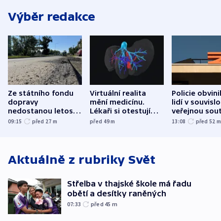
Výběr redakce
Ze státního fondu
Virtuální realita
Policie obvini
dopravy
mění medicínu.
lidí v souvislo
nedostanou letos
Lékaři si otestují
veřejnou sout
kraje na silnice ani
každý řez, říká
Správy železn
09:15
před 27
m
před 49
m
13:08
před 52
korunu, řekl Půta
český expert
Aktuálně z rubriky
Svět
Střelba v thajské škole má řadu
obětí a desítky raněných
07:33
před 45
m