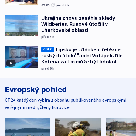
09:05
před 5
h
Ukrajina znovu zasáhla sklady
Wildberies. Rusové útočili v
Charkovské oblasti
před 5
h
Lipsko je „článkem řetězce
VIDEO
ruských útoků“, míní Votápek. Dle
Kotena za tím může být kdokoli
před 6
h
Evropský pohled
ČT24 každý den vybírá z obsahu publikovaného evropskými
veřejnými médii, členy Eurovize.