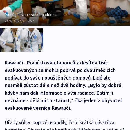
Domů jen v ochranném obleku
Zdroj:
ČT24/ČTK/AP
Kawauči - První stovka Japonců z desítek tisíc
evakuovaných se mohla poprvé po dvou měsících
podívat do svých opuštěných domovů. Lidé ale
nesměli zůstat déle než dvě hodiny. „Bylo by dobré,
kdyby nám dali informace o výši radiace. Zatím ji
neznáme - dělá mi to starost,“ říká jeden z obyvatel
evakuované vesnice Kawauči.
Úřady vůbec poprvé usoudily, že je krátká návštěva
bezpečná. Obyvatelé je bombardují žádostmi o vstup už