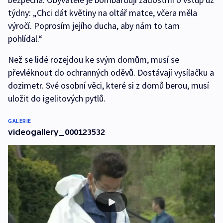
týdny: „Chci dát květiny na oltář matce, včera měla
výročí. Poprosím jejího ducha, aby nám to tam
pohlídal.“
Než se lidé rozejdou ke svým domům, musí se
převléknout do ochranných oděvů. Dostávají vysílačku a
dozimetr. Své osobní věci, které si z domů berou, musí
uložit do igelitových pytlů.
GALERIE
videogallery_000123532