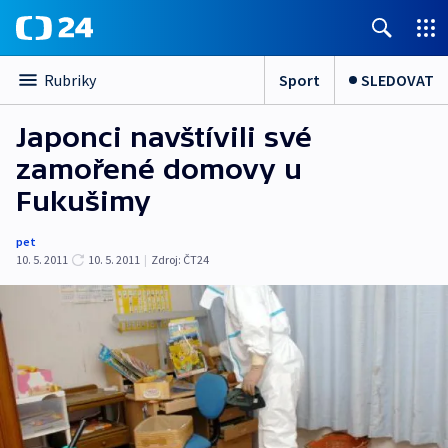
Sport
SLEDOVAT
Rubriky
Japonci navštívili své
zamořené domovy u
Fukušimy
pet
10. 5. 2011
10. 5. 2011
|
Zdroj:
ČT24