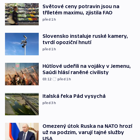
Světové ceny potravin jsou na
tříletém maximu, zjistila FAO
před 1
h
Slovensko instaluje ruské kamery,
tvrdí opoziční hnutí
před 1
h
Hútíové udeřili na vojáky v Jemenu,
Saúdi hlásí raněné civilisty
03:12
před 1
h
Italská řeka Pád vysychá
před 3
h
Omezený útok Ruska na NATO hrozí
už na podzim, varují tajné služby
USA