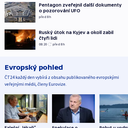
Pentagon zveřejnil další dokumenty
o pozorování UFO
před 8
h
Ruský útok na Kyjev a okolí zabil
čtyři lidi
08:20
před 8
h
Evropský pohled
ČT24 každý den vybírá z obsahu publikovaného evropskými
veřejnými médii, členy Eurovize.
Falešní „lékaři“
Spekulace o
Pobyt u vodn