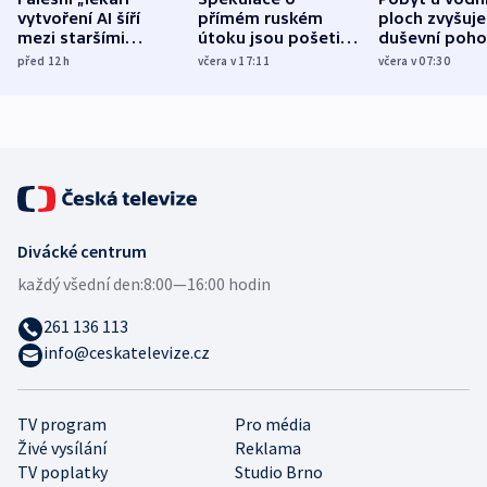
vytvoření AI šíří
přímém ruském
ploch zvyšuje
mezi staršími
útoku jsou pošetilé,
duševní poho
Poláky nebezpečné
míní estonský
ukázala
před 12
h
včera v 17:11
včera v 07:30
zdravotní rady
bezpečnostní
mezinárodní 
expert
Divácké centrum
každý všední den:
8:00—16:00 hodin
261 136 113
info@ceskatelevize.cz
TV program
Pro média
Živé vysílání
Reklama
TV poplatky
Studio Brno