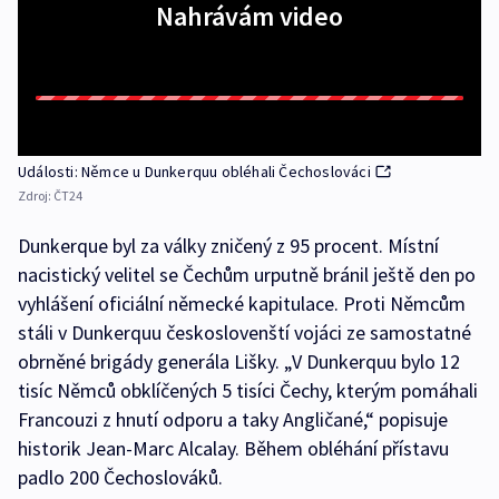
Nahrávám video
Události: Němce u Dunkerquu obléhali Čechoslováci
Zdroj:
ČT24
Dunkerque byl za války zničený z 95 procent. Místní
nacistický velitel se Čechům urputně bránil ještě den po
vyhlášení oficiální německé kapitulace. Proti Němcům
stáli v Dunkerquu českoslovenští vojáci ze samostatné
obrněné brigády generála Lišky. „V Dunkerquu bylo 12
tisíc Němců obklíčených 5 tisíci Čechy, kterým pomáhali
Francouzi z hnutí odporu a taky Angličané,“ popisuje
historik Jean-Marc Alcalay. Během obléhání přístavu
padlo 200 Čechoslováků.