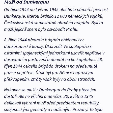
Muži od Dunkerquu
Od října 1944 do května 1945 obléhala námořní pevnost
Dunkerque, kterou bránilo 12 000 německých vojáků,
Československá samostatná obrněná brigáda. Byli to
muži, jejichž snem bylo osvobodit Prahu.
8. října 1944 převzala brigáda obléhání tzv.
dunkerqueské kapsy. Úkol zněl: Ve spolupráci s
ostatními spojeneckými jednotkami uzavřít nepřítele v
dosavadním postavení a donutit ho ke kapitulaci. 28.
říjen 1944 oslavila brigáda útokem na předsunuté
pozice nepřítele. Útok byl pro Němce naprostým
překvapením. Ztráty však byly na obou stranách.
Nakonec se muži z Dunkerquu do Prahy přece jen
dostali. Ale ne všichni a ne včas. 30. května 1945
defilovali vybraní muži před prezidentem republiky,
spojeneckými generály a nadšenými Pražany. To bylo