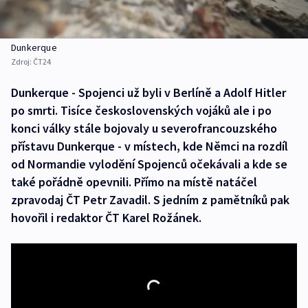
Dunkerque
Zdroj:
ČT24
Dunkerque - Spojenci už byli v Berlíně a Adolf Hitler
po smrti. Tisíce československých vojáků ale i po
konci války stále bojovaly u severofrancouzského
přístavu Dunkerque - v místech, kde Němci na rozdíl
od Normandie vylodění Spojenců očekávali a kde se
také pořádně opevnili. Přímo na místě natáčel
zpravodaj ČT Petr Zavadil. S jedním z pamětníků pak
hovořil i redaktor ČT Karel Rožánek.