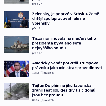
před 2
h
Zelenskyj je poprvé v Srbsku. Země
chtějí spolupracovat, ale ne
vojensky
před 3
h
Tisza nominovala na maďarského
prezidenta bývalého šéfa
nejvyššího soudu
před 4
h
Americký Senát potvrdil Trumpova
právníka jako ministra spravedlnosti
12:53
před 5
h
Tajfun Dolphin na jihu Japonska
zranil šest lidí, desítky tisíc domů
jsou bez proudu
09:15
před 7
h