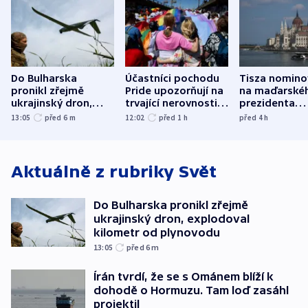
Do Bulharska
Účastníci pochodu
Tisza nomino
pronikl zřejmě
Pride upozorňují na
na maďarské
ukrajinský dron,
trvající nerovnosti i
prezidenta
explodoval kilometr
společenskou
bývalého šéf
13:05
před 6
m
12:02
před 1
h
před 4
h
od plynovodu
atmosféru
nejvyššího s
Aktuálně z rubriky
Svět
Do Bulharska pronikl zřejmě
ukrajinský dron, explodoval
kilometr od plynovodu
13:05
před 6
m
Írán tvrdí, že se s Ománem blíží k
dohodě o Hormuzu. Tam loď zasáhl
projektil