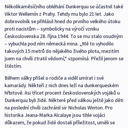
Několikaměsíčního obléhání Dunkerquu se účastnil také
Viktor Wellemín z Prahy. Tehdy mu bylo 21 let. Jako
dobrovolník se přihlásil hned do prvního velkého útoku
proti nacistům – symbolicky na výročí vzniku
Československa 28. října 1944. To se mu stalo osudným
– vybuchla pod ním německá mina. „Mě to vyhodilo
takových 15 metrů do nějakého živého plotu, mezitím
jsem na chvíli ztratil vědomí,“ vzpomíná. Přežil jenom se
štěstím.
Během války přišel o rodiče a viděl umírat i své
kamarády. Někteří z nich dnes leží na dunkerqueském
hřbitově. Asi třicet procent československých vojáků u
Dunkerquu byli židé. Některé před válkou ještě jako děti
na poslední chvíli zachránil sir Nicholas Winton. Pro
historika Jeana-Marka Alcalaye jsou tihle vojáci
důkazem, že pokud židé dostali příležitost, uměli se