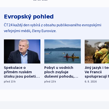
Evropský pohled
ČT24 každý den vybírá z obsahu publikovaného evropskými
veřejnými médii, členy Eurovize.
Spekulace o
Pobyt u vodních
Jiný jazyk i t
přímém ruském
ploch zvyšuje
Ve Francii
útoku jsou pošetilé,
duševní pohodu,
spolupracují h
míní estonský
ukázala
různých zemí
před 13
h
před 23
h
6. 8. 2026
bezpečnostní
mezinárodní studie
expert