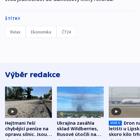
ŠTÍTKY
Relax
Ekonomika
ČT24
Výběr redakce
Hejtmani řeší
Ukrajina zasáhla
Dron n
VIDEO
chybějící peníze na
sklad Wildberries,
letišti u Lips
opravu silnic. Jsou
Rusové útočili na
skoro kilo trh
nenárokové, namítá
trh, hasiče či
indicie ukazuj