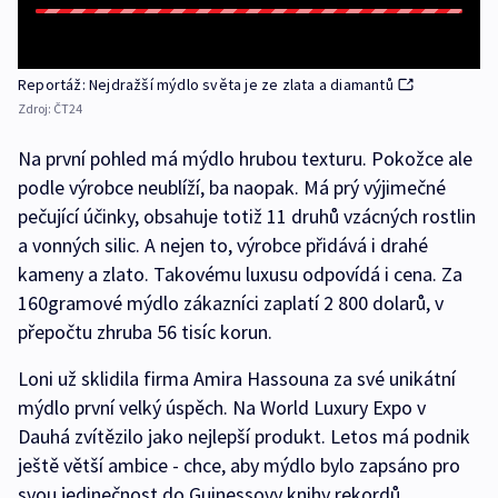
Reportáž: Nejdražší mýdlo světa je ze zlata a diamantů
Zdroj:
ČT24
Na první pohled má mýdlo hrubou texturu. Pokožce ale
podle výrobce neublíží, ba naopak. Má prý výjimečné
pečující účinky, obsahuje totiž 11 druhů vzácných rostlin
a vonných silic. A nejen to, výrobce přidává i drahé
kameny a zlato. Takovému luxusu odpovídá i cena. Za
160gramové mýdlo zákazníci zaplatí 2 800 dolarů, v
přepočtu zhruba 56 tisíc korun.
Loni už sklidila firma Amira Hassouna za své unikátní
mýdlo první velký úspěch. Na World Luxury Expo v
Dauhá zvítězilo jako nejlepší produkt. Letos má podnik
ještě větší ambice - chce, aby mýdlo bylo zapsáno pro
svou jedinečnost do Guinessovy knihy rekordů.