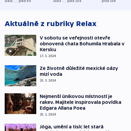
včera
před 9
h
včera
před 10
h
před 10
h
ministerstvo
stadion
Rusko
Aktuálně z rubriky
Relax
V sobotu se veřejnosti otevře
obnovená chata Bohumila Hrabala v
Kersku
17. 5. 2024
Ze životně důležité mexické oázy
mizí voda
25. 3. 2024
Nejmenší únikovou místností je
rakev. Majitele inspirovala povídka
Edgara Allana Poea
25. 1. 2024
Jóga, umění a tisíc let stará