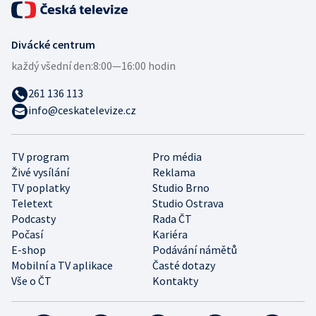
Divácké centrum
každý všední den:
8:00—16:00 hodin
261 136 113
info@ceskatelevize.cz
TV program
Pro média
Živé vysílání
Reklama
TV poplatky
Studio Brno
Teletext
Studio Ostrava
Podcasty
Rada ČT
Počasí
Kariéra
E-shop
Podávání námětů
Mobilní a TV aplikace
Časté dotazy
Vše o ČT
Kontakty