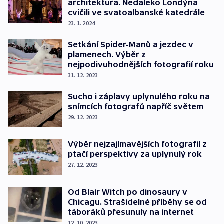
architektura. Nedaleko Londýna
cvičili ve svatoalbanské katedrále
23. 1. 2024
Setkání Spider-Manů a jezdec v
plamenech. Výběr z
nejpodivuhodnějších fotografií roku
31. 12. 2023
Sucho i záplavy uplynulého roku na
snímcích fotografů napříč světem
29. 12. 2023
Výběr nejzajímavějších fotografií z
ptačí perspektivy za uplynulý rok
27. 12. 2023
Od Blair Witch po dinosaury v
Chicagu. Strašidelné příběhy se od
táboráků přesunuly na internet
12. 10. 2023