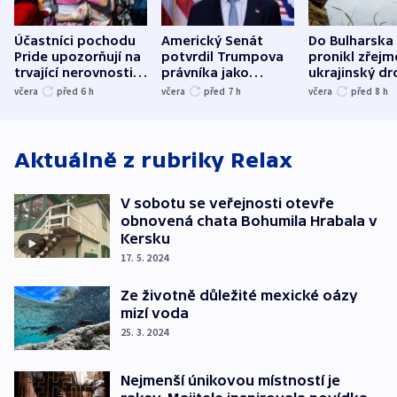
Účastníci pochodu
Americký Senát
Do Bulharska
Pride upozorňují na
potvrdil Trumpova
pronikl zřejm
trvající nerovnosti i
právníka jako
ukrajinský dr
společenskou
ministra
explodoval k
včera
před 6
h
včera
před 7
h
včera
před 8
h
atmosféru
spravedlnosti
od plynovod
Aktuálně z rubriky
Relax
V sobotu se veřejnosti otevře
obnovená chata Bohumila Hrabala v
Kersku
17. 5. 2024
Ze životně důležité mexické oázy
mizí voda
25. 3. 2024
Nejmenší únikovou místností je