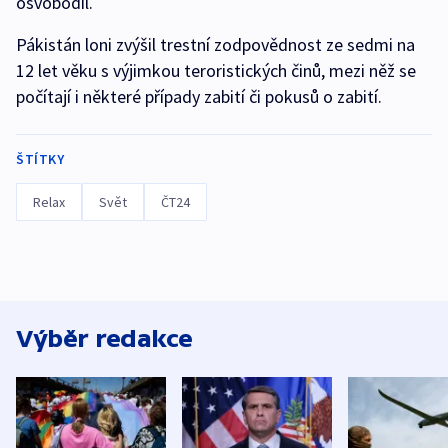
osvobodil.
Pákistán loni zvýšil trestní zodpovědnost ze sedmi na
12 let věku s výjimkou teroristických činů, mezi něž se
počítají i některé případy zabití či pokusů o zabití.
ŠTÍTKY
Relax
Svět
ČT24
Výběr redakce