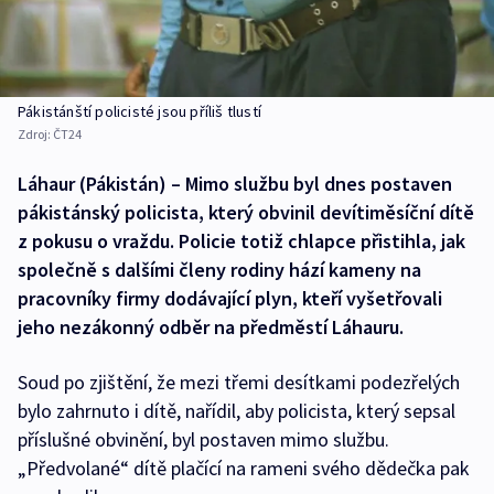
Pákistánští policisté jsou příliš tlustí
Zdroj:
ČT24
Láhaur (Pákistán) – Mimo službu byl dnes postaven
pákistánský policista, který obvinil devítiměsíční dítě
z pokusu o vraždu. Policie totiž chlapce přistihla, jak
společně s dalšími členy rodiny hází kameny na
pracovníky firmy dodávající plyn, kteří vyšetřovali
jeho nezákonný odběr na předměstí Láhauru.
Soud po zjištění, že mezi třemi desítkami podezřelých
bylo zahrnuto i dítě, nařídil, aby policista, který sepsal
příslušné obvinění, byl postaven mimo službu.
„Předvolané“ dítě plačící na rameni svého dědečka pak