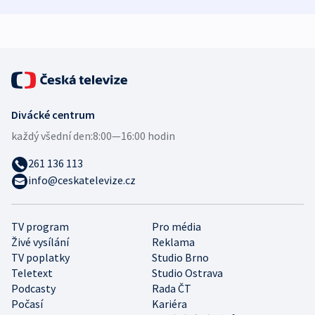
zdravotní rady
bezpečnostní
mezinárodní 
expert
Divácké centrum
každý všední den:
8:00—16:00 hodin
261 136 113
info@ceskatelevize.cz
TV program
Pro média
Živé vysílání
Reklama
TV poplatky
Studio Brno
Teletext
Studio Ostrava
Podcasty
Rada ČT
Počasí
Kariéra