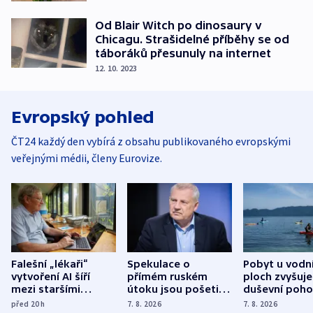
Od Blair Witch po dinosaury v
Chicagu. Strašidelné příběhy se od
táboráků přesunuly na internet
12. 10. 2023
Evropský pohled
ČT24 každý den vybírá z obsahu publikovaného evropskými
veřejnými médii, členy Eurovize.
Falešní „lékaři“
Spekulace o
Pobyt u vodn
vytvoření AI šíří
přímém ruském
ploch zvyšuje
mezi staršími
útoku jsou pošetilé,
duševní poho
Poláky nebezpečné
míní estonský
ukázala
před 20
h
7. 8. 2026
7. 8. 2026