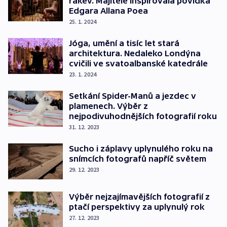
rakev. Majitele inspirovala povídka
Edgara Allana Poea
25. 1. 2024
Jóga, umění a tisíc let stará
architektura. Nedaleko Londýna
cvičili ve svatoalbanské katedrále
23. 1. 2024
Setkání Spider-Manů a jezdec v
plamenech. Výběr z
nejpodivuhodnějších fotografií roku
31. 12. 2023
Sucho i záplavy uplynulého roku na
snímcích fotografů napříč světem
29. 12. 2023
Výběr nejzajímavějších fotografií z
ptačí perspektivy za uplynulý rok
27. 12. 2023