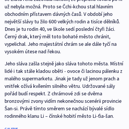
už nebyla možná. Proto se Čchi-kchou stal hlavním
obchodním přístavem dávných časů. V období jeho
největší slávy tu žilo 600 velkých rodin a tisíce dělníků.
Dnes je tu rodin 40, ve škole sedí poslední čtyři žáci.
Černý drak, který měl toto bohaté město chránit,
vypelichal. Jeho majestátní chrám se ale dále tyčí na
vysokém útese nad řekou.
Jeho sláva zašla stejně jako sláva tohoto města. Místní
lidé i tak stále kladou oběti - ovoce či lacinou pálenku z
malého supermarketu. Jinak je tady už jenom prach a
vnitřek ožívá kvílením silného větru. Udržované sály
pořád budí respekt. Z chrámové zdi se dvěma
bronzovými zvony vidím nekonečnou scenérii provincie
Šan-si. Právě tímto směrem se nachází bývalé sídlo
rodinného klanu Li – čínské hobití město Li-ťia-šan.
GALERIE