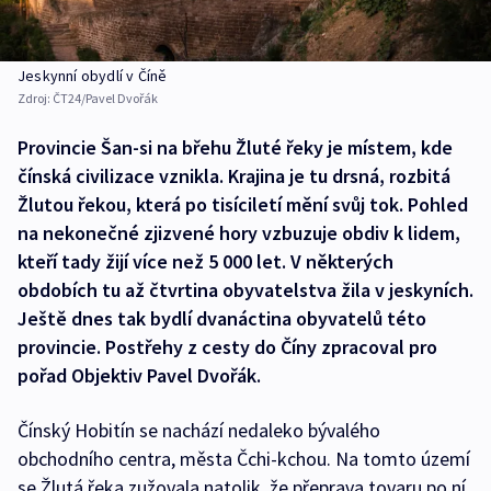
Jeskynní obydlí v Číně
Zdroj:
ČT24/Pavel Dvořák
Provincie Šan-si na břehu Žluté řeky je místem, kde
čínská civilizace vznikla. Krajina je tu drsná, rozbitá
Žlutou řekou, která po tisíciletí mění svůj tok. Pohled
na nekonečné zjizvené hory vzbuzuje obdiv k lidem,
kteří tady žijí více než 5 000 let. V některých
obdobích tu až čtvrtina obyvatelstva žila v jeskyních.
Ještě dnes tak bydlí dvanáctina obyvatelů této
provincie. Postřehy z cesty do Číny zpracoval pro
pořad Objektiv Pavel Dvořák.
Čínský Hobitín se nachází nedaleko bývalého
obchodního centra, města Čchi-kchou. Na tomto území
se Žlutá řeka zužovala natolik, že přeprava tovaru po ní