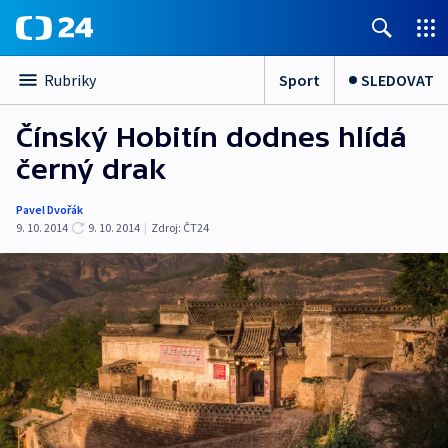
Sport
SLEDOVAT
Rubriky
Čínský Hobitín dodnes hlídá
černý drak
Pavel Dvořák
9. 10. 2014
9. 10. 2014
|
Zdroj:
ČT24