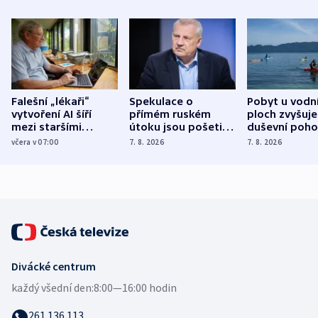
Falešní „lékaři“
Spekulace o
Pobyt u vodn
vytvoření AI šíří
přímém ruském
ploch zvyšuje
mezi staršími
útoku jsou pošetilé,
duševní poho
Poláky nebezpečné
míní estonský
ukázala
včera v 07:00
7. 8. 2026
7. 8. 2026
zdravotní rady
bezpečnostní
mezinárodní 
expert
Divácké centrum
každý všední den:
8:00—16:00 hodin
261 136 113