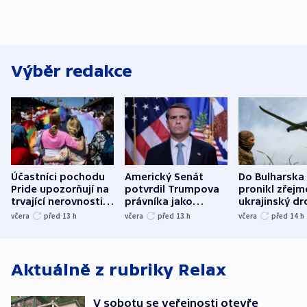
Výběr redakce
Účastníci pochodu
Americký Senát
Do Bulharska
Pride upozorňují na
potvrdil Trumpova
pronikl zřejm
trvající nerovnosti i
právníka jako
ukrajinský dr
společenskou
ministra
explodoval k
včera
před 13
h
včera
před 13
h
včera
před 14
h
atmosféru
spravedlnosti
od plynovod
Aktuálně z rubriky
Relax
V sobotu se veřejnosti otevře