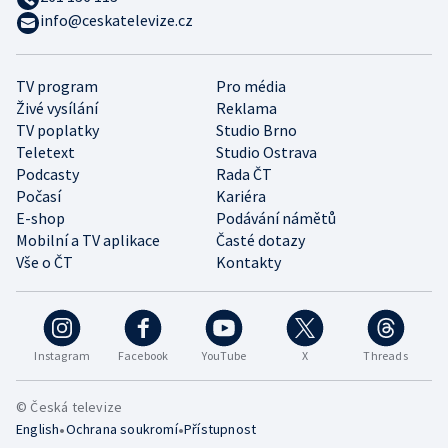
info@ceskatelevize.cz
TV program
Pro média
Živé vysílání
Reklama
TV poplatky
Studio Brno
Teletext
Studio Ostrava
Podcasty
Rada ČT
Počasí
Kariéra
E-shop
Podávání námětů
Mobilní a TV aplikace
Časté dotazy
Vše o ČT
Kontakty
Instagram
Facebook
YouTube
X
Threads
© Česká televize
•
•
English
Ochrana soukromí
Přístupnost