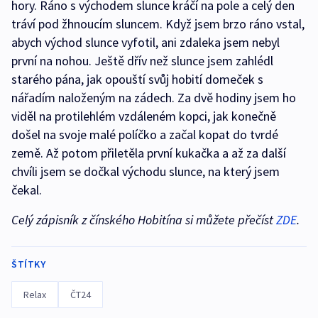
hory. Ráno s východem slunce kráčí na pole a celý den
tráví pod žhnoucím sluncem. Když jsem brzo ráno vstal,
abych východ slunce vyfotil, ani zdaleka jsem nebyl
první na nohou. Ještě dřív než slunce jsem zahlédl
starého pána, jak opouští svůj hobití domeček s
nářadím naloženým na zádech. Za dvě hodiny jsem ho
viděl na protilehlém vzdáleném kopci, jak konečně
došel na svoje malé políčko a začal kopat do tvrdé
země. Až potom přiletěla první kukačka a až za další
chvíli jsem se dočkal východu slunce, na který jsem
čekal.
Celý zápisník z čínského Hobitína si můžete přečíst
ZDE
.
ŠTÍTKY
Relax
ČT24