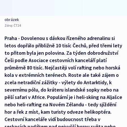
obrázek
Zdroj:
ČT24
Praha - Dovolenou s dávkou řízeného adrenalinu si
letos dopřálo přibližně 10 tisíc Čechů, před třemi lety
to přitom byla jen polovina. Za týden dobrodružství
Češi podle Asociace cestovních kanceláří platí
průměrně 80 tisíc. Nejčastěji volí rafting nebo horská
kola v extrémních terénech. Roste ale také zájem o
zcela netradiční zážitky - výlety do Antarktidy, k
severnímu pólu, do kráteru islandské sopky nebo na
pěší safari v Africe. Populární je i heli-skiing na Aljašce
nebo heli-rafting na Novém Zélandu - tedy sjíždění
hor a řek z míst, kam turisty odveze helikoptéra.
Cestovní kanceláře vidí budoucnost třeba v
seskocích padákem nad nejvyšší horou světa nebo