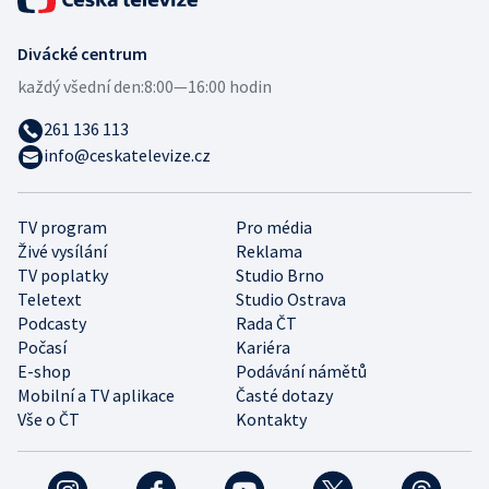
Divácké centrum
každý všední den:
8:00—16:00 hodin
261 136 113
info@ceskatelevize.cz
TV program
Pro média
Živé vysílání
Reklama
TV poplatky
Studio Brno
Teletext
Studio Ostrava
Podcasty
Rada ČT
Počasí
Kariéra
E-shop
Podávání námětů
Mobilní a TV aplikace
Časté dotazy
Vše o ČT
Kontakty