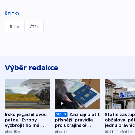
ŠTÍTKY
Relax
ČT24
Výběr redakce
Irsko je „achillovou
Začínají platit
Státní zástu
VIDEO
patou“ Evropy,
přísnější pravidla
obžaloval pět 
vyzbrojit ho má
pro ukrajinské
jednu právni
Francie
uprchlíky
osobu v kauz
před 45
m
před 1
h
06:11
před 1
h