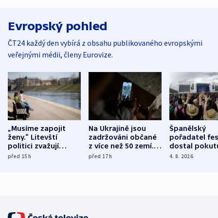
Evropský pohled
ČT24 každý den vybírá z obsahu publikovaného evropskými
veřejnými médii, členy Eurovize.
„Musíme zapojit
Na Ukrajině jsou
Španělský
ženy.“ Litevští
zadržováni občané
pořadatel fes
politici zvažují
z více než 50 zemí.
dostal pokut
dohodu o
Bojovali na straně
nekalé prakti
před 15
h
před 17
h
4. 8. 2026
demografii
Ruska