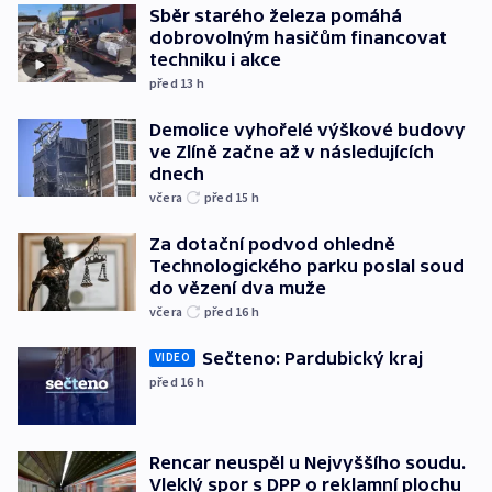
Sběr starého železa pomáhá
dobrovolným hasičům financovat
techniku i akce
před 13
h
Demolice vyhořelé výškové budovy
ve Zlíně začne až v následujících
dnech
včera
před 15
h
Za dotační podvod ohledně
Technologického parku poslal soud
do vězení dva muže
včera
před 16
h
Sečteno: Pardubický kraj
VIDEO
před 16
h
Rencar neuspěl u Nejvyššího soudu.
Vleklý spor s DPP o reklamní plochu