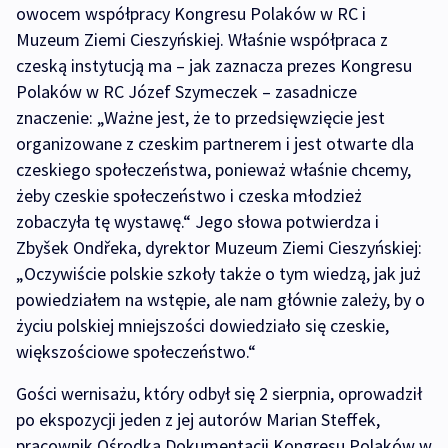
owocem współpracy Kongresu Polaków w RC i
Muzeum Ziemi Cieszyńskiej. Właśnie współpraca z
czeską instytucją ma – jak zaznacza prezes Kongresu
Polaków w RC Józef Szymeczek – zasadnicze
znaczenie: „Ważne jest, że to przedsięwzięcie jest
organizowane z czeskim partnerem i jest otwarte dla
czeskiego społeczeństwa, ponieważ właśnie chcemy,
żeby czeskie społeczeństwo i czeska młodzież
zobaczyła tę wystawę.“ Jego słowa potwierdza i
Zbyšek Ondřeka, dyrektor Muzeum Ziemi Cieszyńskiej:
„Oczywiście polskie szkoły także o tym wiedzą, jak już
powiedziałem na wstępie, ale nam głównie zależy, by o
życiu polskiej mniejszości dowiedziało się czeskie,
większościowe społeczeństwo.“
Gości wernisażu, który odbył się 2 sierpnia, oprowadził
po ekspozycji jeden z jej autorów Marian Steffek,
pracownik Ośrodka Dokumentacji Kongresu Polaków w