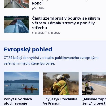
končí
před 18
h
Částí území prošly bouřky se silným
větrem. Lámaly stromy a poničily
střechu
5. 8. 2026
5. 8. 2026
Evropský pohled
ČT24 každý den vybírá z obsahu publikovaného evropskými
veřejnými médii, členy Eurovize.
Pobyt u vodních
Jiný jazyk i technika.
„Musíme zapo
ploch zvyšuje
Ve Francii
ženy.“ Litevšt