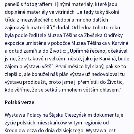
panelů s fotografiemi i jinými materiály, které jsou
doplněné materiály ve vitrínách. Je tady taky školní
třída z meziválečného období a mnoho dalších
zajímavých materiálů,“ dodal. Od ledna tohoto roku
byla podle ředitele Muzea Těšínska Zbyšeka Ondřeky
expozice umístěna v pobočce Muzea Těšínska v Karviné
a odtud zamířila do Životic: „Upřímně řečeno, očekávali
jsme, že v takovém velkém městě, jako je Karviná, bude
zájem o výstavu větší. První měsíce byl slabý, pak se to
zlepšilo, ale bohužel náš plán výstav už nedovoloval tu
výstavu prodloužit, proto jsme ji přemístili do Životic,
kde věříme, že se setká s mnohem větším ohlasem.“
Polská verze
Wystawa Polacy na Śląsku Cieszyńskim dokumentuje
życie polskich mieszkańców w tym regionie od
średniowiecza do dnia dzisiejszego. Wystawa jest