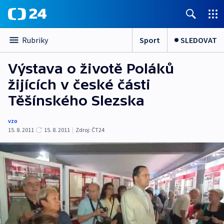
Sport
SLEDOVAT
Rubriky
Výstava o životě Poláků
žijících v české části
Těšínského Slezska
vzo
15. 8. 2011
15. 8. 2011
|
Zdroj:
ČT24