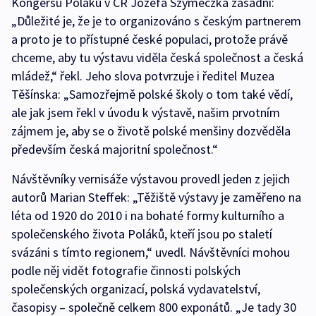
Kongersu Poláků v ČR Józefa Szymeczka zásadní:
„Důležité je, že je to organizováno s českým partnerem
a proto je to přístupné české populaci, protože právě
chceme, aby tu výstavu viděla česká společnost a česká
mládež,“ řekl. Jeho slova potvrzuje i ředitel Muzea
Těšínska: „Samozřejmě polské školy o tom také vědí,
ale jak jsem řekl v úvodu k výstavě, našim prvotním
zájmem je, aby se o životě polské menšiny dozvěděla
především česká majoritní společnost.“
Návštěvníky vernisáže výstavou provedl jeden z jejich
autorů Marian Steffek: „Těžiště výstavy je zaměřeno na
léta od 1920 do 2010 i na bohaté formy kulturního a
společenského života Poláků, kteří jsou po staletí
svázáni s tímto regionem,“ uvedl. Návštěvníci mohou
podle něj vidět fotografie činnosti polských
společenských organizací, polská vydavatelství,
časopisy – společně celkem 800 exponátů. „Je tady 30