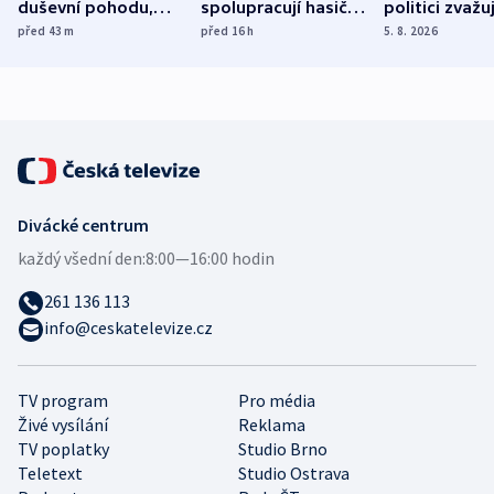
duševní pohodu,
spolupracují hasiči z
politici zvažuj
ukázala
různých zemí
dohodu o
před 43
m
před 16
h
5. 8. 2026
mezinárodní studie
demografii
Divácké centrum
každý všední den:
8:00—16:00 hodin
261 136 113
info@ceskatelevize.cz
TV program
Pro média
Živé vysílání
Reklama
TV poplatky
Studio Brno
Teletext
Studio Ostrava