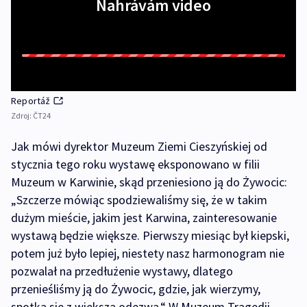
Nahrávám video
Reportáž
Zdroj:
ČT24
Jak mówi dyrektor Muzeum Ziemi Cieszyńskiej od
stycznia tego roku wystawę eksponowano w filii
Muzeum w Karwinie, skąd przeniesiono ją do Żywocic:
„Szczerze mówiąc spodziewaliśmy się, że w takim
dużym mieście, jakim jest Karwina, zainteresowanie
wystawą będzie większe. Pierwszy miesiąc był kiepski,
potem już było lepiej, niestety nasz harmonogram nie
pozwalał na przedłużenie wystawy, dlatego
przenieśliśmy ją do Żywocic, gdzie, jak wierzymy,
spotka się z większą odezwą.“ W Muzeum Tragedii