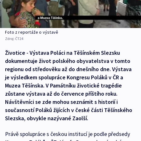
Foto z reportáže o výstavě
Zdroj:
ČT24
Životice - Výstava Poláci na Těšínském Slezsku
dokumentuje život polského obyvatelstva v tomto
regionu od středověku až do dnešního dne. Výstava
je výsledkem spolupráce Kongresu Poláků v ČR a
Muzea Těšínska. V Památníku životické tragédie
zůstane výstava až do července příštího roku.
Návštěvníci se zde mohou seznámit s historií i
současností Poláků žijících v české části Těšínského
Slezska, obvykle nazývané Zaolší.
Právě spolupráce s českou institucí je podle předsedy