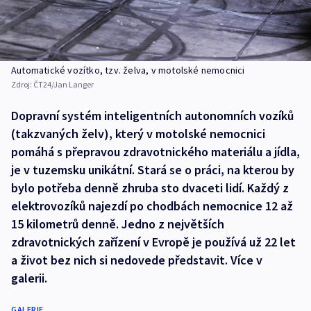
Automatické vozítko, tzv. želva, v motolské nemocnici
Zdroj:
ČT24/Jan Langer
Dopravní systém inteligentních autonomních vozíků
(takzvaných želv), který v motolské nemocnici
pomáhá s přepravou zdravotnického materiálu a jídla,
je v tuzemsku unikátní. Stará se o práci, na kterou by
bylo potřeba denně zhruba sto dvaceti lidí. Každý z
elektrovozíků najezdí po chodbách nemocnice 12 až
15 kilometrů denně. Jedno z největších
zdravotnických zařízení v Evropě je používá už 22 let
a život bez nich si nedovede představit. Více v
galerii.
GALERIE