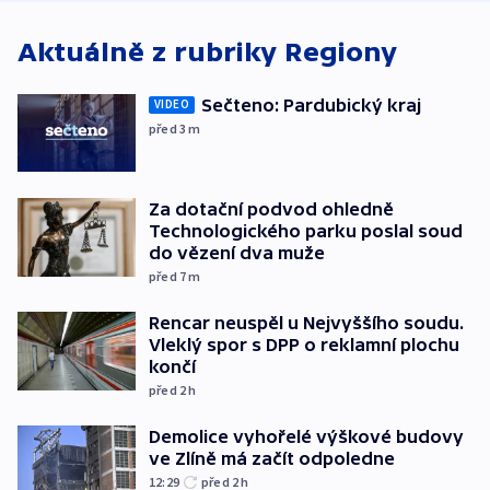
Aktuálně z rubriky
Regiony
Sečteno: Pardubický kraj
VIDEO
před 3
m
Za dotační podvod ohledně
Technologického parku poslal soud
do vězení dva muže
před 7
m
Rencar neuspěl u Nejvyššího soudu.
Vleklý spor s DPP o reklamní plochu
končí
před 2
h
Demolice vyhořelé výškové budovy
ve Zlíně má začít odpoledne
12:29
před 2
h