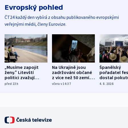
Evropský pohled
ČT24 každý den vybírá z obsahu publikovaného evropskými
veřejnými médii, členy Eurovize.
„Musíme zapojit
Na Ukrajině jsou
Španělský
ženy.“ Litevští
zadržováni občané
pořadatel fes
politici zvažují
z více než 50 zemí.
dostal pokut
dohodu o
Bojovali na straně
nekalé prakti
před 23
h
včera v 14:37
4. 8. 2026
demografii
Ruska