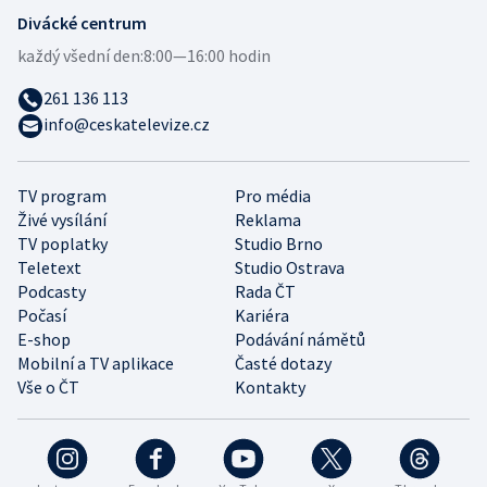
Divácké centrum
každý všední den:
8:00—16:00 hodin
261 136 113
info@ceskatelevize.cz
TV program
Pro média
Živé vysílání
Reklama
TV poplatky
Studio Brno
Teletext
Studio Ostrava
Podcasty
Rada ČT
Počasí
Kariéra
E-shop
Podávání námětů
Mobilní a TV aplikace
Časté dotazy
Vše o ČT
Kontakty