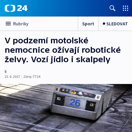
Sport
SLEDOVAT
Rubriky
V podzemí motolské
nemocnice ožívají robotické
želvy. Vozí jídlo i skalpely
lj
23. 6. 2017
|
Zdroj:
ČT24