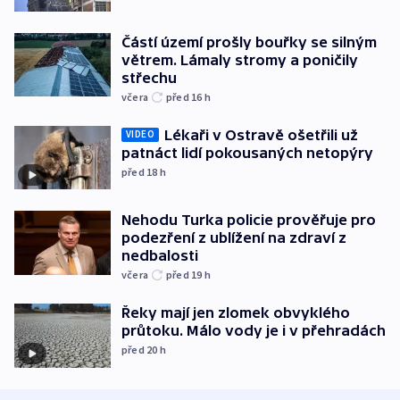
Částí území prošly bouřky se silným
větrem. Lámaly stromy a poničily
střechu
včera
před 16
h
Lékaři v Ostravě ošetřili už
VIDEO
patnáct lidí pokousaných netopýry
před 18
h
Nehodu Turka policie prověřuje pro
podezření z ublížení na zdraví z
nedbalosti
včera
před 19
h
Řeky mají jen zlomek obvyklého
průtoku. Málo vody je i v přehradách
před 20
h