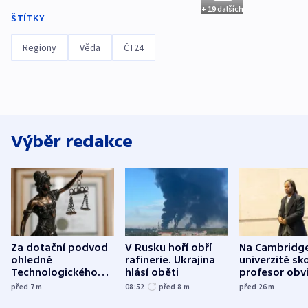
+ 19 dalších
ŠTÍTKY
Regiony
Věda
ČT24
Výběr redakce
Za dotační podvod
V Rusku hoří obří
Na Cambridg
ohledně
rafinerie. Ukrajina
univerzitě sko
Technologického
hlásí oběti
profesor obv
parku poslal soud
plagiátorství
před 7
m
08:52
před 8
m
před 26
m
do vězení dva muže