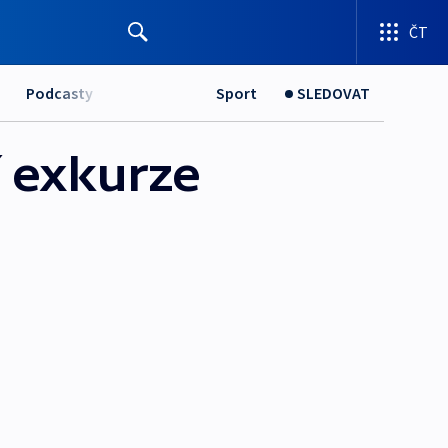
ČT
Podcasty
Sport
SLEDOVAT
í exkurze