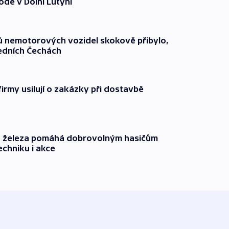
odě v Dolní Lutyni
čů nemotorových vozidel skokově přibylo,
ředních Čechách
firmy usilují o zakázky při dostavbě
o železa pomáhá dobrovolným hasičům
echniku i akce