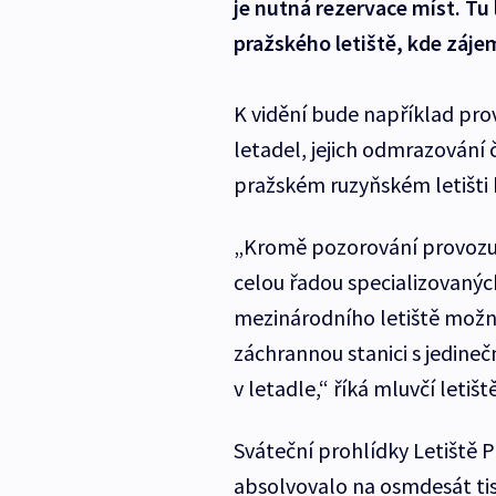
je nutná rezervace míst. Tu
pražského letiště, kde záje
K vidění bude například pro
letadel, jejich odmrazování 
pražském ruzyňském letišti 
„Kromě pozorování provozu 
celou řadou specializovanýc
mezinárodního letiště možný
záchrannou stanici s jedine
v letadle,“ říká mluvčí letiště
Sváteční prohlídky Letiště 
absolvovalo na osmdesát tis