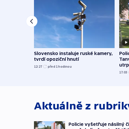
Slovensko instaluje ruské kamery,
Poli
tvrdí opoziční hnutí
Tanv
utrpě
12:27
před 1
hodinou
17:03
Aktuálně z rubri
Policie vyšetřuje násilný 