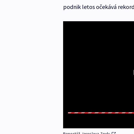
podnik letos očekává rekord
Reportáž Jaroslava Zouly