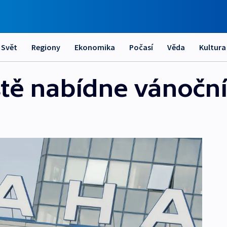
Svět
Regiony
Ekonomika
Počasí
Věda
Kultura
ště nabídne vánočn