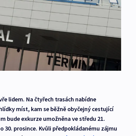
evře lidem. Na čtyřech trasách nabídne
ohlídky míst, kam se běžně obyčejný cestující
ům bude exkurze umožněna ve středu 21.
 do 30. prosince. Kvůli předpokládanému zájmu