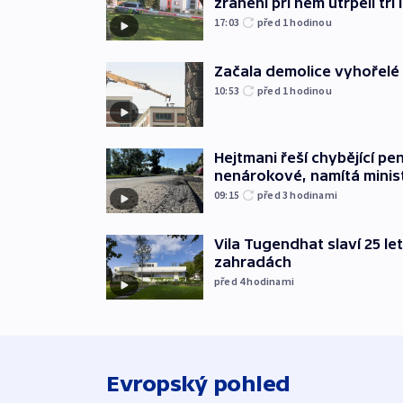
zranění při něm utrpěli tři 
17:03
před 1
hodinou
Začala demolice vyhořelé
10:53
před 1
hodinou
Hejtmani řeší chybějící pen
nenárokové, namítá minis
09:15
před 3
hodinami
Vila Tugendhat slaví 25 le
zahradách
před 4
hodinami
Evropský pohled