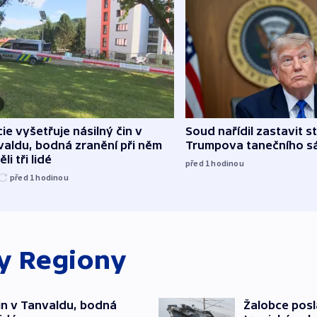
cie vyšetřuje násilný čin v
Soud nařídil zastavit s
aldu, bodná zranění při něm
Trumpova tanečního s
li tři lidé
před 1
hodinou
před 1
hodinou
ky
Regiony
čin v Tanvaldu, bodná
Žalobce posla