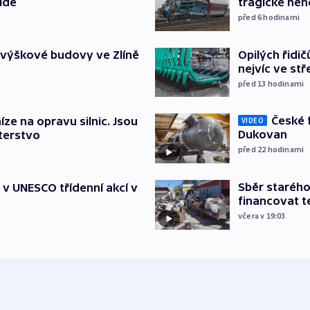
lidé
tragické neh
před 6
hodinami
Opilých řidi
 výškové budovy ve Zlíně
nejvíc ve st
před 13
hodinami
České 
íze na opravu silnic. Jsou
VIDEO
Dukovan
terstvo
před 22
hodinami
Sběr staréh
t v UNESCO třídenní akcí v
financovat t
včera v 19:03