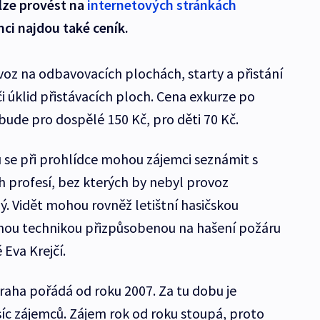
 lze provést na
internetových stránkách
mci najdou také ceník.
voz na odbavovacích plochách, starty a přistání
či úklid přistávacích ploch. Cena exkurze po
bude pro dospělé 150 Kč, pro děti 70 Kč.
se při prohlídce mohou zájemci seznámit s
h profesí, bez kterých by nebyl provoz
. Vidět mohou rovněž letištní hasičskou
čnou technikou přizpůsobenou na hašení požáru
 Eva Krejčí.
Praha pořádá od roku 2007. Za tu dobu je
íc zájemců. Zájem rok od roku stoupá, proto