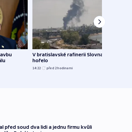
tavbu
V bratislavské rafinerii Slovnaft
Ukra
álu
hořelo
Wildb
Char
14:22
před 2
hodinami
09:02
l před soud dva lidi a jednu firmu kvůli