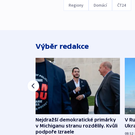
Regiony
Domácí
ČT24
Výběr redakce
Nejdražší demokratické primárky
V Ru
v Michiganu stranu rozdělily. Kvůli
Ukra
podpoře Izraele
08:52