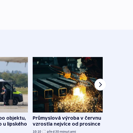
po objektu,
Průmyslová výroba v červnu
Praha
o u lipského
vzrostla nejvíce od prosince
Podív
10:10
před 30
minutami
před 4