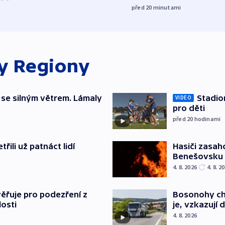
před 20
minutami
ky
Regiony
 se silným větrem. Lámaly
Stadio
VIDEO
pro děti
před 20
hodinami
řili už patnáct lidí
Hasiči zasah
Benešovsku
4. 8. 2026
4. 8. 2
ěřuje pro podezření z
Bosonohy cht
losti
je, vzkazují 
4. 8. 2026