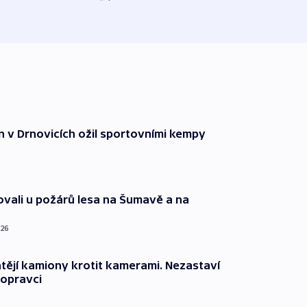
n v Drnovicích ožil sportovními kempy
ovali u požárů lesa na Šumavě a na
026
ějí kamiony krotit kamerami. Nezastaví
dopravci