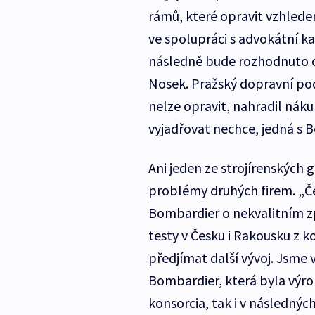
rámů, které opravit vzhlede
ve spolupráci s advokátní ka
následně bude rozhodnuto o 
Nosek. Pražský dopravní po
nelze opravit, nahradil nák
vyjadřovat nechce, jedná s
Ani jeden ze strojírenských 
problémy druhých firem. „Č
Bombardier o nekvalitním zp
testy v Česku i Rakousku z 
předjímat další vývoj. Jsme 
Bombardier, která byla výr
konsorcia, tak i v následnýc