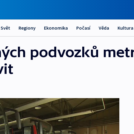
Svět
Regiony
Ekonomika
Počasí
Věda
Kultura
ných podvozků met
it