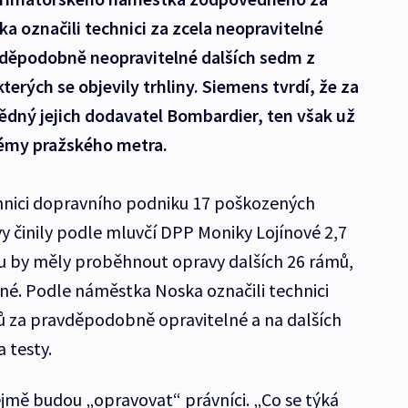
a označili technici za zcela neopravitelné
děpodobně neopravitelné dalších sedm z
erých se objevily trhliny. Siemens tvrdí, že za
ědný jejich dodavatel Bombardier, ten však už
lémy pražského metra.
echnici dopravního podniku 17 poškozených
 činily podle mluvčí DPP Moniky Lojínové 2,7
u by měly proběhnout opravy dalších 26 rámů,
né. Podle náměstka Noska označili technici
ů za pravděpodobně opravitelné a na dalších
 testy.
jmě budou „opravovat“ právníci. „Co se týká