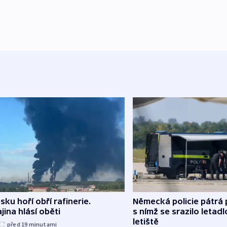
sku hoří obří rafinerie.
Německá policie pátrá 
jina hlásí oběti
s nímž se srazilo letadl
letiště
před 19
minutami