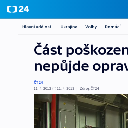
Hlavní události
Ukrajina
Volby
Domácí
Část poškoze
nepůjde oprav
ČT24
11. 4. 2012
11. 4. 2012
|
Zdroj:
ČT24