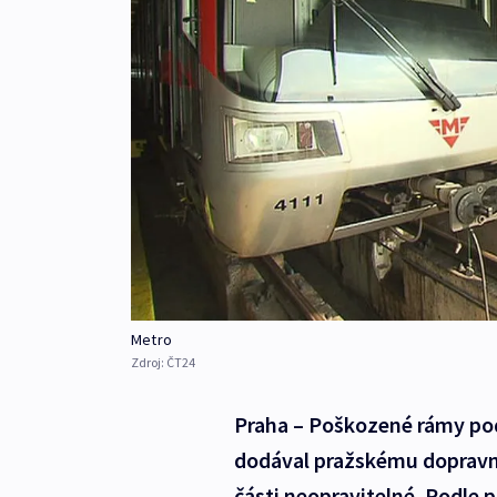
Metro
Zdroj:
ČT24
Praha – Poškozené rámy po
dodával pražskému dopravn
části neopravitelné. Podl