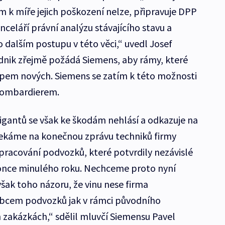
m k míře jejich poškození nelze, připravuje DPP
nceláří právní analýzu stávajícího stavu a
dalším postupu v této věci,“ uvedl Josef
dnik zřejmě požádá Siemens, aby rámy, které
upem nových. Siemens se zatím k této možnosti
 Bombardierem.
gigantů se však ke škodám nehlásí a odkazuje na
ekáme na konečnou zprávu techniků firmy
racování podvozků, které potvrdily nezávislé
konce minulého roku. Nechceme proto nyní
však toho názoru, že vinu nese firma
obcem podvozků jak v rámci původního
h zakázkách,“ sdělil mluvčí Siemensu Pavel