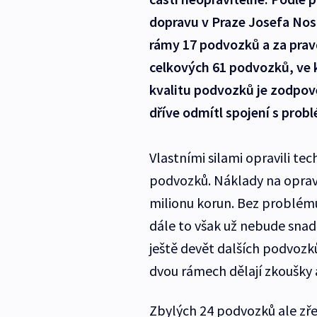
dopravu v Praze Josefa Nosk
rámy 17 podvozků a za prav
celkových 61 podvozků, ve kt
kvalitu podvozků je zodpov
dříve odmítl spojení s prob
Vlastními silami opravili t
podvozků. Náklady na opravy
milionu korun. Bez problém
dále to však už nebude snad
ještě devět dalších podvozk
dvou rámech dělají zkoušky a
Zbylých 24 podvozků ale zře