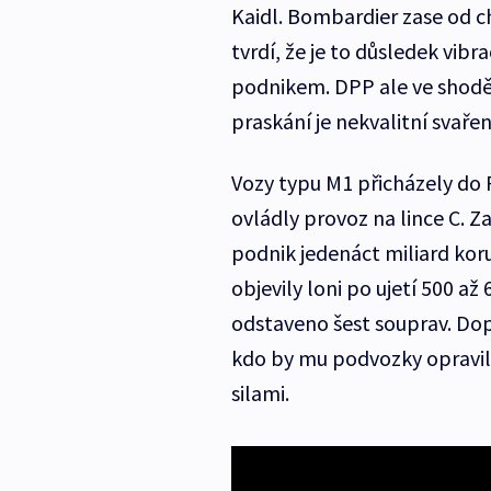
Kaidl. Bombardier zase od ch
tvrdí, že je to důsledek vi
podnikem. DPP ale ve shodě 
praskání je nekvalitní svaře
Vozy typu M1 přicházely do 
ovládly provoz na lince C. Z
podnik jedenáct miliard kor
objevily loni po ujetí 500 až
odstaveno šest souprav. Do
kdo by mu podvozky opravil, 
silami.