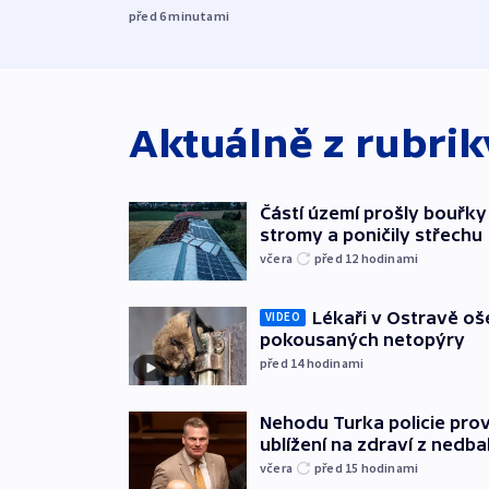
před 6
minutami
Aktuálně z rubri
Částí území prošly bouřky
stromy a poničily střechu
včera
před 12
hodinami
Lékaři v Ostravě ošet
VIDEO
pokousaných netopýry
před 14
hodinami
Nehodu Turka policie prov
ublížení na zdraví z nedba
včera
před 15
hodinami