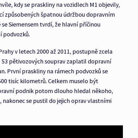
víle, kdy se praskliny na vozidlech M1 objevily,
brací způsobených špatnou údržbou dopravním
se Siemensem tvrdí, že hlavní příčinou
ní podvozků.
Prahy v letech 2000 až 2011, postupně zcela
a 53 pětivozových souprav zaplatil dopravní
un. První praskliny na rámech podvozků se
 600 tisíc kilometrů. Celkem muselo být
pravní podnik potom dlouho hledal někoho,
nakonec se pustil do jejich oprav vlastními