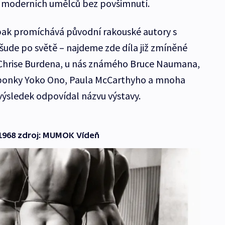
 moderních umělců bez povšimnutí.
pak promíchává původní rakouské autory s
ude po světě – najdeme zde díla již zmíněné
 Chrise Burdena, u nás známého Bruce Naumana,
aponky Yoko Ono, Paula McCarthyho a mnoha
 výsledek odpovídal názvu výstavy.
 1968 zdroj: MUMOK Vídeň