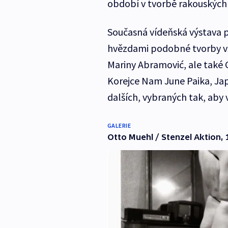
období v tvorbě rakouských
Současná vídeňská výstava 
hvězdami podobné tvorby vš
Mariny Abramović, ale také
Korejce Nam June Paika, J
dalších, vybraných tak, aby
GALERIE
Otto Muehl / Stenzel Aktion,