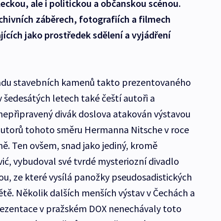
ckou, ale i politickou a občanskou scénou.
chivních záběrech, fotografiích a filmech
ících jako prostředek sdělení a vyjádření
řadu stavebních kamenů takto prezentovaného
 šedesátých letech také čeští autoři a
nepřipravený divák doslova atakován výstavou
 autorů tohoto směru Hermanna Nitsche v roce
ně. Ten ovšem, snad jako jediný, kromě
ć, vybudoval své tvrdé mysteriozní divadlo
ou, ze které vysílá panožky pseudosadistických
tě. Několik dalších menších výstav v Čechách a
rezentace v pražském DOX nenechávaly toto