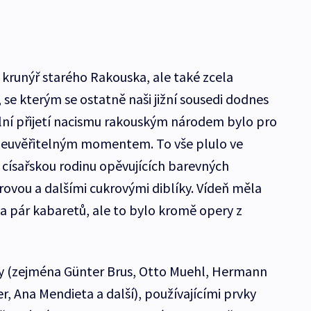
 krunýř starého Rakouska, ale také zcela
 se kterým se ostatně naši jižní sousedi dodnes
ální přijetí nacismu rakouským národem bylo pro
neuvěřitelným momentem. To vše plulo ve
císařskou rodinu opěvujících barevných
ovou a dalšími cukrovými diblíky. Vídeň měla
e a pár kabaretů, ale to bylo kromě opery z
íly (zejména Günter Brus, Otto Muehl, Hermann
, Ana Mendieta a další), používajícími prvky