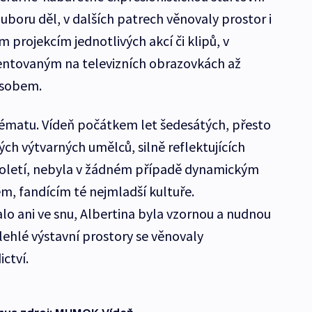
boru děl, v dalších patrech věnovaly prostor i
rojekcím jednotlivých akcí či klipů, v
entovaným na televizních obrazovkách až
ůsobem.
tématu. Vídeň počátkem let šedesátých, přesto
ch výtvarných umělců, silně reflektujících
toletí, nebyla v žádném případě dynamickým
, fandícím té nejmladší kultuře.
o ani ve snu, Albertina byla vzornou a nudnou
zlehlé výstavní prostory se věnovaly
ctví.