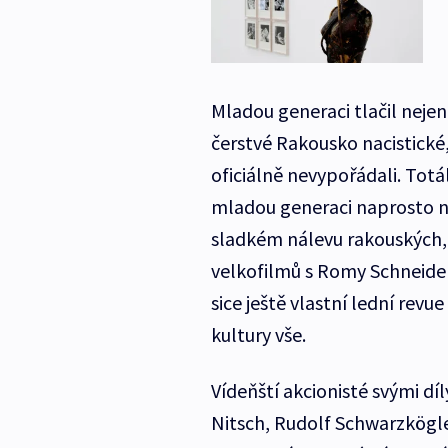
Mladou generaci tlačil nejen
čerstvé Rakousko nacistické,
oficiálně nevypořádali. Tot
mladou generaci naprosto 
sladkém nálevu rakouských, 
velkofilmů s Romy Schneider
sice ještě vlastní lední revu
kultury vše.
Vídeňští akcionisté svými d
Nitsch, Rudolf Schwarzkögler