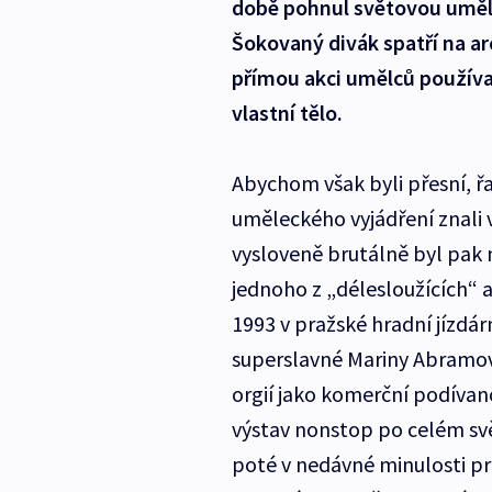
době pohnul světovou uměle
Šokovaný divák spatří na ar
přímou akci umělců používaj
vlastní tělo.
Abychom však byli přesní, 
uměleckého vyjádření znali v
vysloveně brutálně byl pak 
jednoho z „délesloužících“
1993 v pražské hradní jízdár
superslavné Mariny Abramovi
orgií jako komerční podívan
výstav nonstop po celém svě
poté v nedávné minulosti p