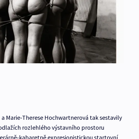
 a Marie-Therese Hochwartnerová tak sestavily
podlažích rozlehlého výstavního prostoru
erárně-kabaretně expresionistickou startovní