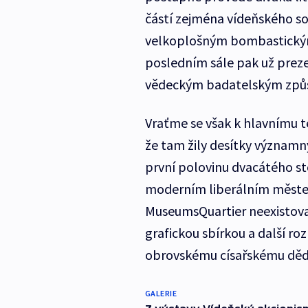
částí zejména vídeňského sou
velkoplošným bombastickým p
posledním sále pak už prez
vědeckým badatelským zp
Vraťme se však k hlavnímu 
že tam žily desítky významný
první polovinu dvacátého s
moderním liberálním městem
MuseumsQuartier neexistoval
grafickou sbírkou a další ro
obrovskému císařskému dědi
GALERIE