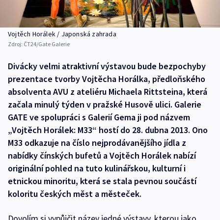
Vojtěch Horálek / Japonská zahrada
Zdroj:
ČT24/Gate Galerie
Divácky velmi atraktivní výstavou bude bezpochyby
prezentace tvorby Vojtěcha Horálka, předloňského
absolventa AVU z ateliéru Michaela Rittsteina, která
začala minulý týden v pražské Husově ulici. Galerie
GATE ve spolupráci s Galerií Gema ji pod názvem
„Vojtěch Horálek: M33“ hostí do 28. dubna 2013. Ono
M33 odkazuje na číslo nejprodávanějšího jídla z
nabídky čínských bufetů a Vojtěch Horálek nabízí
originální pohled na tuto kulinářskou, kulturní i
etnickou minoritu, která se stala pevnou součástí
koloritu českých měst a městeček.
Dovolím si vypůjčit název jedné výstavy, kterou jako