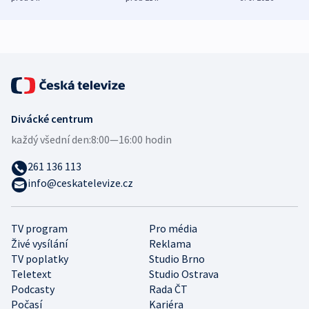
mezinárodní studie
demografii
Divácké centrum
každý všední den:
8:00—16:00 hodin
261 136 113
info@ceskatelevize.cz
TV program
Pro média
Živé vysílání
Reklama
TV poplatky
Studio Brno
Teletext
Studio Ostrava
Podcasty
Rada ČT
Počasí
Kariéra