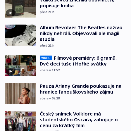
popisuje kniha
před 21
h
Album Revolver The Beatles naživo
nikdy nehráli. Objevovali ale magii
studia
před 21
h
Filmové premiéry: 6 gramů,
VIDEO
Dvě deci tuše i Hořké svátky
včera v 11:52
Pauza Ariany Grande poukazuje na
hranice fanouškovského zájmu
včera v 09:28
Český snímek Volklore má
studentského Oscara, zabojuje o
cenu za krátký film