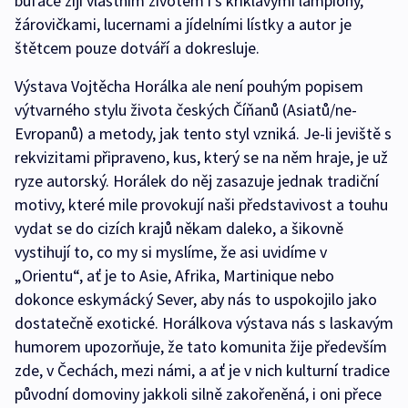
bufáče žijí vlastním životem i s křiklavými lampiony,
žárovičkami, lucernami a jídelními lístky a autor je
štětcem pouze dotváří a dokresluje.
Výstava Vojtěcha Horálka ale není pouhým popisem
výtvarného stylu života českých Číňanů (Asiatů/ne-
Evropanů) a metody, jak tento styl vzniká. Je-li jeviště s
rekvizitami připraveno, kus, který se na něm hraje, je už
ryze autorský. Horálek do něj zasazuje jednak tradiční
motivy, které mile provokují naši představivost a touhu
vydat se do cizích krajů někam daleko, a šikovně
vystihují to, co my si myslíme, že asi uvidíme v
„Orientu“, ať je to Asie, Afrika, Martinique nebo
dokonce eskymácký Sever, aby nás to uspokojilo jako
dostatečně exotické. Horálkova výstava nás s laskavým
humorem upozorňuje, že tato komunita žije především
zde, v Čechách, mezi námi, a ať je v nich kulturní tradice
původní domoviny jakkoli silně zakořeněná, i oni přece