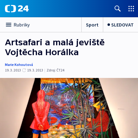
Sport
SLEDOVAT
Rubriky
Artsafari a malá jeviště
Vojtěcha Horálka
Marie Kohoutová
19. 3. 2013
19. 3. 2013
|
Zdroj:
ČT24