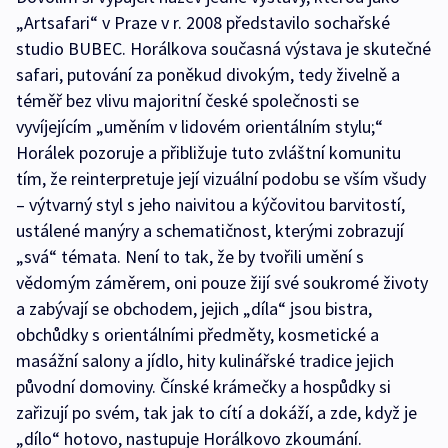
„Artsafari“ v Praze v r. 2008 představilo sochařské
studio BUBEC. Horálkova současná výstava je skutečné
safari, putování za poněkud divokým, tedy živelně a
téměř bez vlivu majoritní české společnosti se
vyvíjejícím „uměním v lidovém orientálním stylu;“
Horálek pozoruje a přibližuje tuto zvláštní komunitu
tím, že reinterpretuje její vizuální podobu se vším všudy
– výtvarný styl s jeho naivitou a kýčovitou barvitostí,
ustálené manýry a schematičnost, kterými zobrazují
„svá“ témata. Není to tak, že by tvořili umění s
vědomým záměrem, oni pouze žijí své soukromé životy
a zabývají se obchodem, jejich „díla“ jsou bistra,
obchůdky s orientálními předměty, kosmetické a
masážní salony a jídlo, hity kulinářské tradice jejich
původní domoviny. Čínské krámečky a hospůdky si
zařizují po svém, tak jak to cítí a dokáží, a zde, když je
„dílo“ hotovo, nastupuje Horálkovo zkoumání.