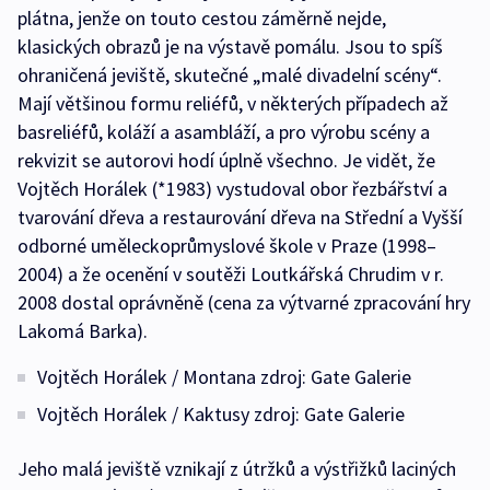
plátna, jenže on touto cestou záměrně nejde,
klasických obrazů je na výstavě pomálu. Jsou to spíš
ohraničená jeviště, skutečné „malé divadelní scény“.
Mají většinou formu reliéfů, v některých případech až
basreliéfů, koláží a asambláží, a pro výrobu scény a
rekvizit se autorovi hodí úplně všechno. Je vidět, že
Vojtěch Horálek (*1983) vystudoval obor řezbářství a
tvarování dřeva a restaurování dřeva na Střední a Vyšší
odborné uměleckoprůmyslové škole v Praze (1998–
2004) a že ocenění v soutěži Loutkářská Chrudim v r.
2008 dostal oprávněně (cena za výtvarné zpracování hry
Lakomá Barka).
Vojtěch Horálek / Montana zdroj: Gate Galerie
Vojtěch Horálek / Kaktusy zdroj: Gate Galerie
Jeho malá jeviště vznikají z útržků a výstřižků laciných