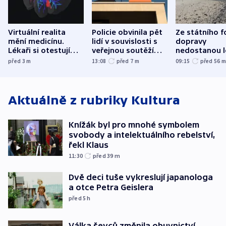
Virtuální realita
Policie obvinila pět
Ze státního 
mění medicínu.
lidí v souvislosti s
dopravy
Lékaři si otestují
veřejnou soutěží
nedostanou l
každý řez, říká
Správy železnic
kraje na silni
před 3
m
13:08
před 7
m
09:15
před 56
český expert
korunu, řekl 
Aktuálně z rubriky
Kultura
Knížák byl pro mnohé symbolem
svobody a intelektuálního rebelství,
řekl Klaus
11:30
před 39
m
Dvě deci tuše vykreslují japanologa
a otce Petra Geislera
před 5
h
Válka ševců změnila obuvnictví,