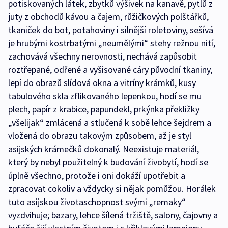
potiskovaných látek, zbytků výšivek na kanavě, pytlů z
juty z obchodů kávou a čajem, růžičkových polštářků,
tkaniček do bot, potahoviny i silnější roletoviny, sešívá
je hrubými kostrbatými „neumělými“ stehy režnou nití,
zachovává všechny nerovnosti, nechává zapůsobit
roztřepané, odřené a vyšisované cáry původní tkaniny,
lepí do obrazů slídová okna a vitríny krámků, kusy
tabulového skla zflikovaného lepenkou, hodí se mu
plech, papír z krabice, papundekl, prkýnka překližky
„všelijak“ zmlácená a stlučená k sobě lehce šejdrem a
vložená do obrazu takovým způsobem, až je styl
asijských krámečků dokonalý. Neexistuje materiál,
který by nebyl použitelný k budování živobytí, hodí se
úplně všechno, protože i oni dokáží upotřebit a
zpracovat cokoliv a vždycky si nějak pomůžou. Horálek
tuto asijskou životaschopnost svými „remaky“
vyzdvihuje; bazary, lehce šílená tržiště, salony, čajovny a