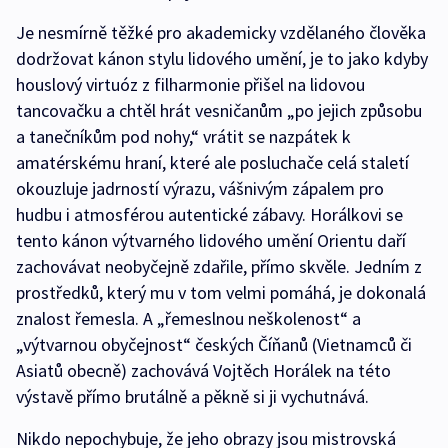
Je nesmírně těžké pro akademicky vzdělaného člověka
dodržovat kánon stylu lidového umění, je to jako kdyby
houslový virtuóz z filharmonie přišel na lidovou
tancovačku a chtěl hrát vesničanům „po jejich způsobu
a tanečníkům pod nohy,“ vrátit se nazpátek k
amatérskému hraní, které ale posluchače celá staletí
okouzluje jadrností výrazu, vášnivým zápalem pro
hudbu i atmosférou autentické zábavy. Horálkovi se
tento kánon výtvarného lidového umění Orientu daří
zachovávat neobyčejně zdařile, přímo skvěle. Jedním z
prostředků, který mu v tom velmi pomáhá, je dokonalá
znalost řemesla. A „řemeslnou neškolenost“ a
„výtvarnou obyčejnost“ českých Číňanů (Vietnamců či
Asiatů obecně) zachovává Vojtěch Horálek na této
výstavě přímo brutálně a pěkně si ji vychutnává.
Nikdo nepochybuje, že jeho obrazy jsou mistrovská