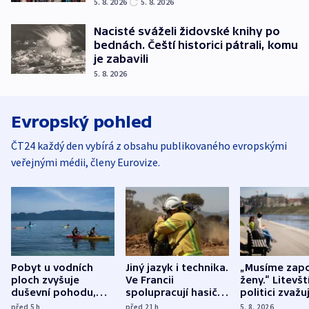
5. 8. 2026
5. 8. 2026
Nacisté sváželi židovské knihy po
bednách. Čeští historici pátrali, komu
je zabavili
5. 8. 2026
Evropský pohled
ČT24 každý den vybírá z obsahu publikovaného evropskými
veřejnými médii, členy Eurovize.
Pobyt u vodních
Jiný jazyk i technika.
„Musíme zapo
ploch zvyšuje
Ve Francii
ženy.“ Litevšt
duševní pohodu,
spolupracují hasiči z
politici zvažuj
ukázala
různých zemí
dohodu o
před 5
h
před 21
h
5. 8. 2026