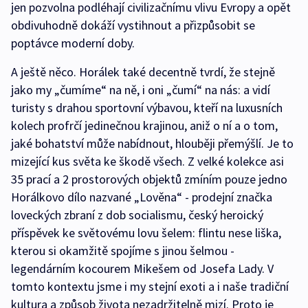
jen pozvolna podléhají civilizačnímu vlivu Evropy a opět
obdivuhodně dokáží vystihnout a přizpůsobit se
poptávce moderní doby.
A ještě něco. Horálek také decentně tvrdí, že stejně
jako my „čumíme“ na ně, i oni „čumí“ na nás: a vidí
turisty s drahou sportovní výbavou, kteří na luxusních
kolech profrčí jedinečnou krajinou, aniž o ní a o tom,
jaké bohatství může nabídnout, hlouběji přemýšlí. Je to
mizející kus světa ke škodě všech. Z velké kolekce asi
35 prací a 2 prostorových objektů zmíním pouze jedno
Horálkovo dílo nazvané „Lověna“ - prodejní značka
loveckých zbraní z dob socialismu, český heroický
příspěvek ke světovému lovu šelem: flintu nese liška,
kterou si okamžitě spojíme s jinou šelmou -
legendárním kocourem Mikešem od Josefa Lady. V
tomto kontextu jsme i my stejní exoti a i naše tradiční
kultura a způsob života nezadržitelně mizí. Proto je