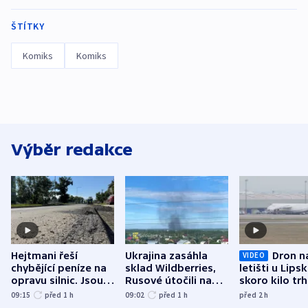
ŠTÍTKY
Komiks
Komiks
Výběr redakce
Hejtmani řeší
Ukrajina zasáhla
Dron n
VIDEO
chybějící peníze na
sklad Wildberries,
letišti u Lips
opravu silnic. Jsou
Rusové útočili na
skoro kilo trh
nenárokové, namítá
trh, hasiče či
indicie ukazuj
09:15
před 1
h
09:02
před 1
h
před 2
h
ministerstvo
stadion
Rusko