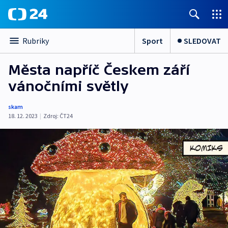
Sport
SLEDOVAT
Rubriky
Města napříč Českem září
vánočními světly
skam
18. 12. 2023
|
Zdroj:
ČT24