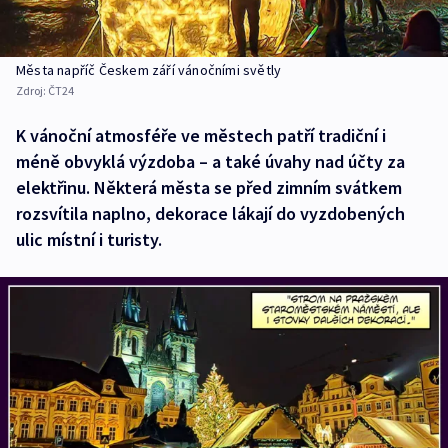
Města napříč Českem září vánočními světly
Zdroj:
ČT24
K vánoční atmosféře ve městech patří tradiční i
méně obvyklá výzdoba – a také úvahy nad účty za
elektřinu. Některá města se před zimním svátkem
rozsvítila naplno, dekorace lákají do vyzdobených
ulic místní i turisty.