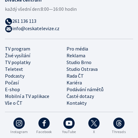
každý všední den:
8:00—16:00 hodin
261 136 113
info@ceskatelevize.cz
TV program
Pro média
Živé vysílání
Reklama
TV poplatky
Studio Brno
Teletext
Studio Ostrava
Podcasty
Rada ČT
Počasí
Kariéra
E-shop
Podávání námětů
Mobilní a TV aplikace
Časté dotazy
Vše o ČT
Kontakty
Instagram
Facebook
YouTube
X
Threads