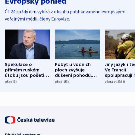
Evropský pohled
ČT24 každý den vybírá z obsahu publikovaného evropskými
veřejnými médii, členy Eurovize.
Spekulace o
Pobyt u vodních
Jiný jazyk i t
přímém ruském
ploch zvyšuje
Ve Francii
útoku jsou pošetilé,
duševní pohodu,
spolupracují h
míní estonský
ukázala
různých zemí
před 5
h
před 15
h
včera v 15:30
bezpečnostní
mezinárodní studie
expert
Divácké centrum