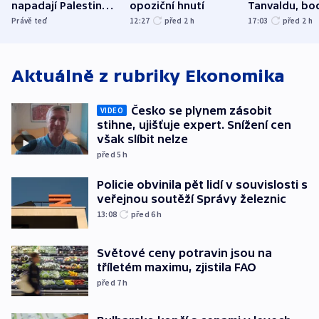
napadají Palestince
opoziční hnutí
Tanvaldu, bo
a kritizují i vlastní
zranění při n
Právě teď
12:27
před 2
h
17:03
před 2
h
armádu
utrpěli tři lid
Aktuálně z rubriky
Ekonomika
Česko se plynem zásobit
VIDEO
stihne, ujišťuje expert. Snížení cen
však slíbit nelze
před 5
h
Policie obvinila pět lidí v souvislosti s
veřejnou soutěží Správy železnic
13:08
před 6
h
Světové ceny potravin jsou na
tříletém maximu, zjistila FAO
před 7
h