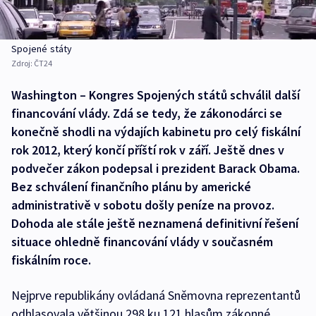
Spojené státy
Zdroj:
ČT24
Washington – Kongres Spojených států schválil další
financování vlády. Zdá se tedy, že zákonodárci se
konečně shodli na výdajích kabinetu pro celý fiskální
rok 2012, který končí příští rok v září. Ještě dnes v
podvečer zákon podepsal i prezident Barack Obama.
Bez schválení finančního plánu by americké
administrativě v sobotu došly peníze na provoz.
Dohoda ale stále ještě neznamená definitivní řešení
situace ohledně financování vlády v současném
fiskálním roce.
Nejprve republikány ovládaná Sněmovna reprezentantů
odhlasovala většinou 298 ku 121 hlasům zákonné