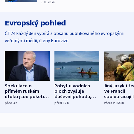
5. 8. 2026
Evropský pohled
ČT24 každý den vybírá z obsahu publikovaného evropskými
veřejnými médii, členy Eurovize.
Spekulace o
Pobyt u vodních
Jiný jazyk i t
přímém ruském
ploch zvyšuje
Ve Francii
útoku jsou pošetilé,
duševní pohodu,
spolupracují h
míní estonský
ukázala
různých zemí
před 3
h
před 12
h
včera v 15:30
bezpečnostní
mezinárodní studie
expert