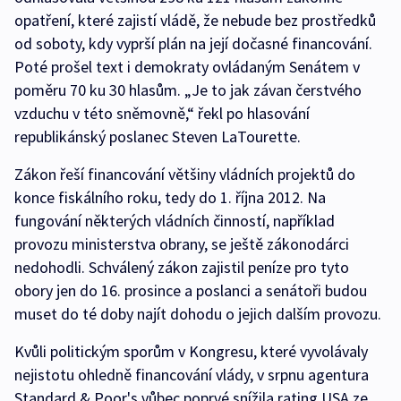
opatření, které zajistí vládě, že nebude bez prostředků
od soboty, kdy vyprší plán na její dočasné financování.
Poté prošel text i demokraty ovládaným Senátem v
poměru 70 ku 30 hlasům. „Je to jak závan čerstvého
vzduchu v této sněmovně,“ řekl po hlasování
republikánský poslanec Steven LaTourette.
Zákon řeší financování většiny vládních projektů do
konce fiskálního roku, tedy do 1. října 2012. Na
fungování některých vládních činností, například
provozu ministerstva obrany, se ještě zákonodárci
nedohodli. Schválený zákon zajistil peníze pro tyto
obory jen do 16. prosince a poslanci a senátoři budou
muset do té doby najít dohodu o jejich dalším provozu.
Kvůli politickým sporům v Kongresu, které vyvolávaly
nejistotu ohledně financování vlády, v srpnu agentura
Standard & Poor's vůbec poprvé snížila rating USA ze