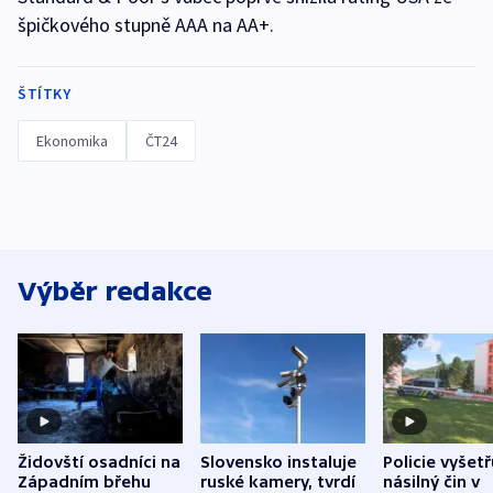
špičkového stupně AAA na AA+.
ŠTÍTKY
Ekonomika
ČT24
Výběr redakce
Židovští osadníci na
Slovensko instaluje
Policie vyšetř
Západním břehu
ruské kamery, tvrdí
násilný čin v