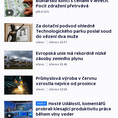
Bulharsko končí s cenami v levech.
Pocit zdražení přetrvává
před 12
h
Za dotační podvod ohledně
Technologického parku poslal soud
do vězení dva muže
včera
včera v 15:57
Evropská unie má rekordně nízké
zásoby zemního plynu
včera
včera v 15:41
Průmyslová výroba v červnu
vzrostla nejvíce od prosince
včera
včera v 12:16
Hosté Událostí, komentářů
VIDEO
probrali klesající produktivitu práce
během vlny veder