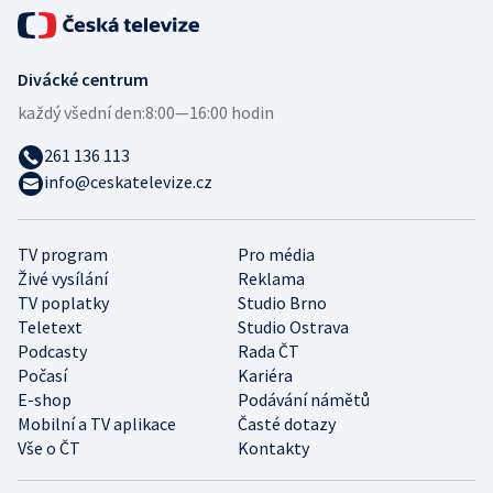
Divácké centrum
každý všední den:
8:00—16:00 hodin
261 136 113
info@ceskatelevize.cz
TV program
Pro média
Živé vysílání
Reklama
TV poplatky
Studio Brno
Teletext
Studio Ostrava
Podcasty
Rada ČT
Počasí
Kariéra
E-shop
Podávání námětů
Mobilní a TV aplikace
Časté dotazy
Vše o ČT
Kontakty