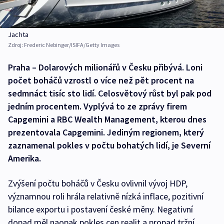
Jachta
Zdroj:
Frederic Nebinger/ISIFA/Getty Images
Praha – Dolarových milionářů v Česku přibývá. Loni
počet boháčů vzrostl o více než pět procent na
sedmnáct tisíc sto lidí. Celosvětový růst byl pak pod
jedním procentem. Vyplývá to ze zprávy firem
Capgemini a RBC Wealth Management, kterou dnes
prezentovala Capgemini. Jediným regionem, který
zaznamenal pokles v počtu bohatých lidí, je Severní
Amerika.
Zvýšení počtu boháčů v Česku ovlivnil vývoj HDP,
významnou roli hrála relativně nízká inflace, pozitivní
bilance exportu i postavení české měny. Negativní
dopad měl naopak pokles cen realit a propad tržní