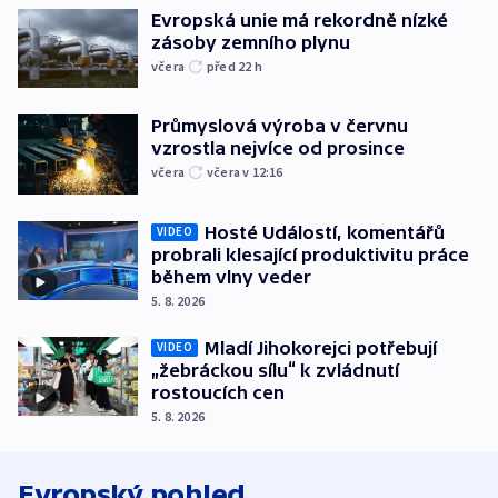
Evropská unie má rekordně nízké
zásoby zemního plynu
včera
před 22
h
Průmyslová výroba v červnu
vzrostla nejvíce od prosince
včera
včera v 12:16
Hosté Událostí, komentářů
VIDEO
probrali klesající produktivitu práce
během vlny veder
5. 8. 2026
Mladí Jihokorejci potřebují
VIDEO
„žebráckou sílu“ k zvládnutí
rostoucích cen
5. 8. 2026
Evropský pohled