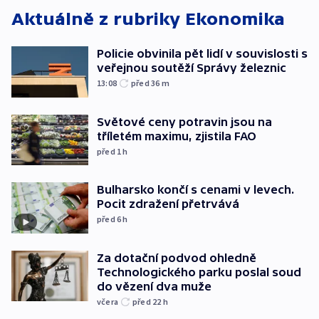
Aktuálně z rubriky
Ekonomika
Policie obvinila pět lidí v souvislosti s
veřejnou soutěží Správy železnic
13:08
před 36
m
Světové ceny potravin jsou na
tříletém maximu, zjistila FAO
před 1
h
Bulharsko končí s cenami v levech.
Pocit zdražení přetrvává
před 6
h
Za dotační podvod ohledně
Technologického parku poslal soud
do vězení dva muže
včera
před 22
h