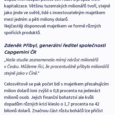
kapitalizace. Většinu tuzemských milionářů tvoří, stejně
jako jinde ve světě, lidé s investovatelným majetkem
mezi jedním a pěti miliony dolarů.
Nejčastěji disponovali majetkem ve formě různých
spořících produktů.
Zdeněk Přibyl, generální ředitel společnosti
Capgemini ČR
„Naše studie zaznamenala mírný nárůst milionářů
v Česku. Můžeme říci, že procentuálně přibylo milionářů
stejně jako v Číně.“
Celosvětově se pak počet lidí s majetkem přesahujícím
milion dolarů loni zvýšil o 0,8 procenta na jedenáct
milionů osob. Jejich finanční bohatství ale kvůli
dopadům různých krizí kleslo o 1,7 procenta na 42
bilionů dolarů. Značnou část růstu boháčů lze přičíst