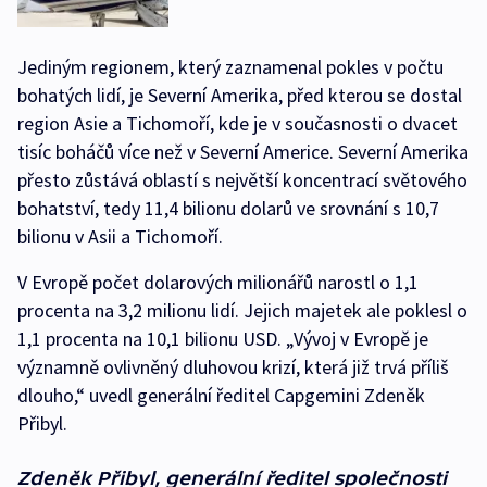
Jediným regionem, který zaznamenal pokles v počtu
bohatých lidí, je Severní Amerika, před kterou se dostal
region Asie a Tichomoří, kde je v současnosti o dvacet
tisíc boháčů více než v Severní Americe. Severní Amerika
přesto zůstává oblastí s největší koncentrací světového
bohatství, tedy 11,4 bilionu dolarů ve srovnání s 10,7
bilionu v Asii a Tichomoří.
V Evropě počet dolarových milionářů narostl o 1,1
procenta na 3,2 milionu lidí. Jejich majetek ale poklesl o
1,1 procenta na 10,1 bilionu USD. „Vývoj v Evropě je
významně ovlivněný dluhovou krizí, která již trvá příliš
dlouho,“ uvedl generální ředitel Capgemini Zdeněk
Přibyl.
Zdeněk Přibyl, generální ředitel společnosti