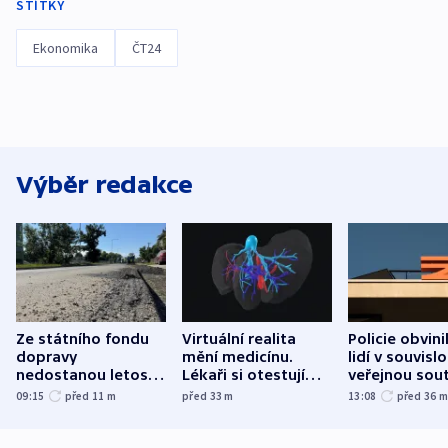
ŠTÍTKY
Ekonomika
ČT24
Výběr redakce
Ze státního fondu
Virtuální realita
Policie obvini
dopravy
mění medicínu.
lidí v souvislo
nedostanou letos
Lékaři si otestují
veřejnou sout
kraje na silnice ani
každý řez, říká
Správy železn
09:15
před 11
m
před 33
m
13:08
před 36
korunu, řekl Půta
český expert