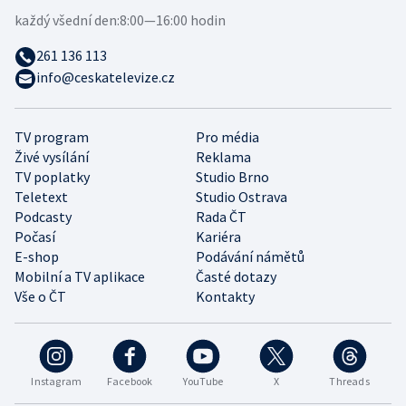
každý všední den:
8:00—16:00 hodin
261 136 113
info@ceskatelevize.cz
TV program
Pro média
Živé vysílání
Reklama
TV poplatky
Studio Brno
Teletext
Studio Ostrava
Podcasty
Rada ČT
Počasí
Kariéra
E-shop
Podávání námětů
Mobilní a TV aplikace
Časté dotazy
Vše o ČT
Kontakty
Instagram
Facebook
YouTube
X
Threads