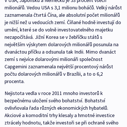
V USA, Japonsku a Německu je 53 procent všech
milionářů. Vedou USA s 3,1 milionu boháčů. Velký nárůst
zaznamenala čtvrtá Čína, ale absolutní počet milionářů
je nižší než u vedoucích zemí. Číňané hodně investují do
umění, které se do volně investovatelného majetku
nezapočítává. Jižní Korea se v žebříčku států s
největším výskytem dolarových milionářů posunula na
dvanáctou příčku a odsunula tak Indii. Mimo dvanáct
zemí s nejvíce dolarovými milionáři společnost
Capgemini zaznamenala největší procentový nárůst
počtu dolarových milionářů v Brazílii, a to o 6,2
procenta.
Nejistota vedla v roce 2011 mnoho investorů k
bezpečnému uložení svého bohatství. Bohatství
ovlivňovala řada různých ekonomických hybatelů.
Akciové a komoditní trhy klesaly a hmotné investice
ztrácely hodnotu, takže investoři se při ochraně svého