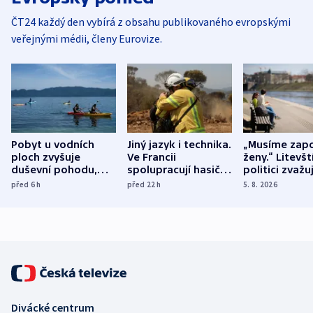
ČT24 každý den vybírá z obsahu publikovaného evropskými
veřejnými médii, členy Eurovize.
Pobyt u vodních
Jiný jazyk i technika.
„Musíme zapo
ploch zvyšuje
Ve Francii
ženy.“ Litevšt
duševní pohodu,
spolupracují hasiči z
politici zvažuj
ukázala
různých zemí
dohodu o
před 6
h
před 22
h
5. 8. 2026
mezinárodní studie
demografii
Divácké centrum