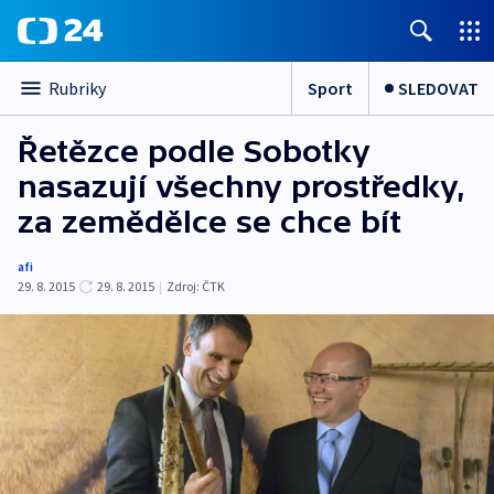
Sport
SLEDOVAT
Rubriky
Řetězce podle Sobotky
nasazují všechny prostředky,
za zemědělce se chce bít
afi
29. 8. 2015
29. 8. 2015
|
Zdroj:
ČTK