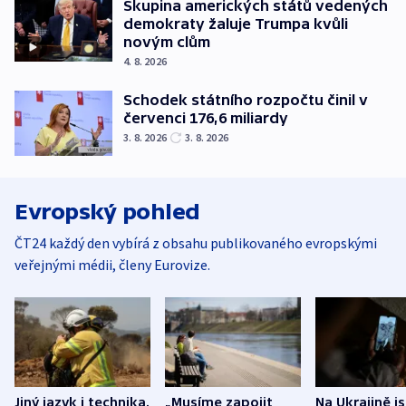
Skupina amerických států vedených
demokraty žaluje Trumpa kvůli
novým clům
4. 8. 2026
Schodek státního rozpočtu činil v
červenci 176,6 miliardy
3. 8. 2026
3. 8. 2026
Evropský pohled
ČT24 každý den vybírá z obsahu publikovaného evropskými
veřejnými médii, členy Eurovize.
Jiný jazyk i technika.
„Musíme zapojit
Na Ukrajině j