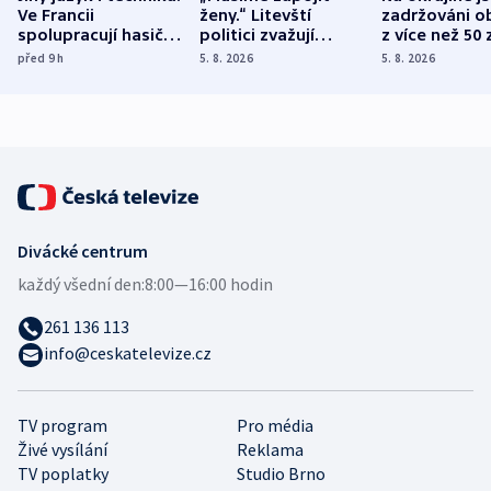
Ve Francii
ženy.“ Litevští
zadržováni o
spolupracují hasiči z
politici zvažují
z více než 50 
různých zemí
dohodu o
Bojovali na s
před 9
h
5. 8. 2026
5. 8. 2026
demografii
Ruska
Divácké centrum
každý všední den:
8:00—16:00 hodin
261 136 113
info@ceskatelevize.cz
TV program
Pro média
Živé vysílání
Reklama
TV poplatky
Studio Brno