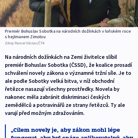
Premiér Bohuslav Sobotka na národních dožínkách v loňském roce
s hejtmanem Zimolou
Zdroj:
Pancer Václav/ČTK
Na národních dožínkách na Zemi živitelce slíbil
premiér Bohuslav Sobotka (ČSSD), že koalice prosadí
schválení novely zákona o významné tržní síle. Je to
ale podle Sobotky velká bitva, v níž obchodní
řetězce nasazují všechny prostředky. Novela by
nakonec měla zabránit diskriminaci českých
zemědělců a potravinářů ze strany řetězců. Ty ale
varují před možným zdražováním.
Cílem novely je, aby zákon mohl lépe
fungovat, aby byl snáze aplikovatelný, aby