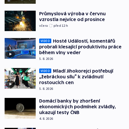
Průmyslová výroba v červnu
vzrostla nejvíce od prosince
včera
před 12
h
Hosté Událostí, komentářů
VIDEO
probrali klesající produktivitu práce
během vlny veder
5. 8. 2026
Mladí Jihokorejci potřebují
VIDEO
„žebráckou sílu“ k zvládnutí
rostoucích cen
5. 8. 2026
Domácí banky by zhoršení
ekonomických podmínek zvládly,
ukazují testy ČNB
4. 8. 2026