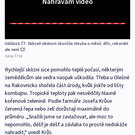
Nahrávám video
Události ČT: Sklizeň obilovin skončila zhruba o měsíc dřív, rekordní
ale není
Zdroj:
ČT24
Rychlejší sklizni sice pomohlo teplé počasí, některým
zemědělcům ale vedra naopak uškodila. Třeba u Olešné
na Rakovnicku shořela část úrody, kvůli jiskře od lišty
kombajnu. Tropické teploty pak nesvědčily hlavně
kořenové zelenině. Podle farmáře Josefa Krůse
červená řepa nebo zelí dorůstají maximálně do
průměru. „Snažili jsme se zavlažovat, ale moc to
nepomohlo, déšť je déšť a závlaha to prostě nedokáže
nahradit,“ uvedl Krůs.