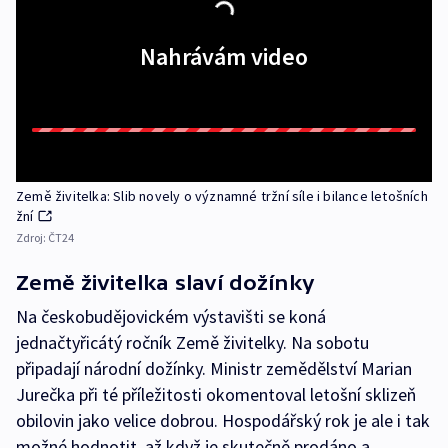
Nahrávám video
Země živitelka: Slib novely o významné tržní síle i bilance letošních
žní
Zdroj:
ČT24
Země živitelka slaví dožínky
Na českobudějovickém výstavišti se koná
jednačtyřicátý ročník Země živitelky. Na sobotu
připadají národní dožínky. Ministr zemědělství Marian
Jurečka při té příležitosti okomentoval letošní sklizeň
obilovin jako velice dobrou. Hospodářský rok je ale i tak
možné hodnotit, až když je skutečně prodáno a