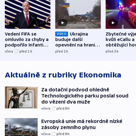
Vedení FIFA se
Ukrajina
Zbytečné výj
VIDEO
omluvilo za chyby a
buduje další
kvůli eCallu a
podpořilo Infantina.
opevnění na hranici
obtěžující ho
UEFA trvá na
s Běloruskem
zdržují záchr
včera
před 2
h
před 2
h
před 3
h
bojkotu
Aktuálně z rubriky
Ekonomika
Za dotační podvod ohledně
Technologického parku poslal soud
do vězení dva muže
včera
před 8
h
Evropská unie má rekordně nízké
zásoby zemního plynu
včera
před 9
h