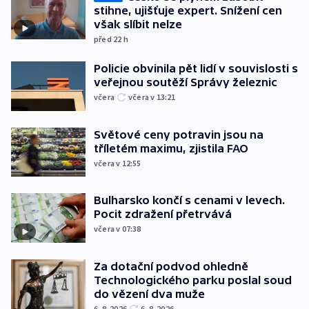
stihne, ujišťuje expert. Snížení cen
však slíbit nelze
před 22
h
Policie obvinila pět lidí v souvislosti s
veřejnou soutěží Správy železnic
včera
včera v 13:21
Světové ceny potravin jsou na
tříletém maximu, zjistila FAO
včera v 12:55
Bulharsko končí s cenami v levech.
Pocit zdražení přetrvává
včera v 07:38
Za dotační podvod ohledně
Technologického parku poslal soud
do vězení dva muže
6. 8. 2026
6. 8. 2026