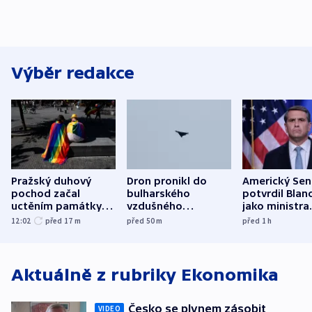
Výběr redakce
Pražský duhový
Dron pronikl do
Americký Sen
pochod začal
bulharského
potvrdil Blan
uctěním památky
vzdušného
jako ministra
obětí berlínského
prostoru,
spravedlnost
12:02
před 17
m
před 50
m
před 1
h
útoku
explodoval kilometr
od plynovodu
Aktuálně z rubriky
Ekonomika
Česko se plynem zásobit
VIDEO