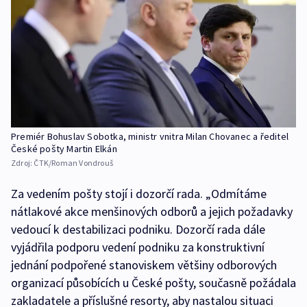
Premiér Bohuslav Sobotka, ministr vnitra Milan Chovanec a ředitel
České pošty Martin Elkán
Zdroj:
ČTK/Roman Vondrouš
Za vedením pošty stojí i dozorčí rada. „Odmítáme
nátlakové akce menšinových odborů a jejich požadavky
vedoucí k destabilizaci podniku. Dozorčí rada dále
vyjádřila podporu vedení podniku za konstruktivní
jednání podpořené stanoviskem většiny odborových
organizací působících u České pošty, současně požádala
zakladatele a příslušné resorty, aby nastalou situaci