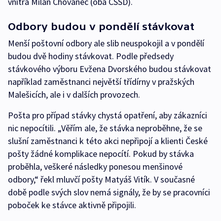
vnitra Milan Chovanec (oba ČSSD).
Odbory budou v pondělí stávkovat
Menší poštovní odbory ale slib neuspokojil a v pondělí
budou dvě hodiny stávkovat. Podle předsedy
stávkového výboru Evžena Dvorského budou stávkovat
například zaměstnanci největší třídírny v pražských
Malešicích, ale i v dalších provozech.
Pošta pro případ stávky chystá opatření, aby zákazníci
nic nepocítili. „Věřím ale, že stávka neproběhne, že se
slušní zaměstnanci k této akci nepřipojí a klienti České
pošty žádné komplikace nepocítí. Pokud by stávka
proběhla, veškeré následky ponesou menšinové
odbory,“ řekl mluvčí pošty Matyáš Vitík. V současné
době podle svých slov nemá signály, že by se pracovníci
poboček ke stávce aktivně připojili.