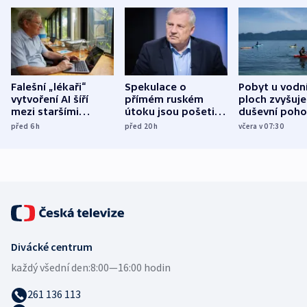
Falešní „lékaři“
Spekulace o
Pobyt u vodn
vytvoření AI šíří
přímém ruském
ploch zvyšuje
mezi staršími
útoku jsou pošetilé,
duševní poho
Poláky nebezpečné
míní estonský
ukázala
před 6
h
před 20
h
včera v 07:30
zdravotní rady
bezpečnostní
mezinárodní 
expert
Divácké centrum
každý všední den:
8:00—16:00 hodin
261 136 113