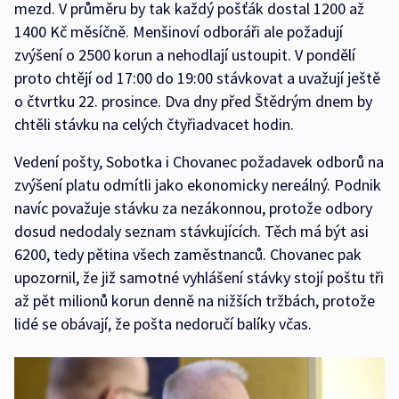
mezd. V průměru by tak každý pošťák dostal 1200 až
1400 Kč měsíčně. Menšinoví odboráři ale požadují
zvýšení o 2500 korun a nehodlají ustoupit. V pondělí
proto chtějí od 17:00 do 19:00 stávkovat a uvažují ještě
o čtvrtku 22. prosince. Dva dny před Štědrým dnem by
chtěli stávku na celých čtyřiadvacet hodin.
Vedení pošty, Sobotka i Chovanec požadavek odborů na
zvýšení platu odmítli jako ekonomicky nereálný. Podnik
navíc považuje stávku za nezákonnou, protože odbory
dosud nedodaly seznam stávkujících. Těch má být asi
6200, tedy pětina všech zaměstnanců. Chovanec pak
upozornil, že již samotné vyhlášení stávky stojí poštu tři
až pět milionů korun denně na nižších tržbách, protože
lidé se obávají, že pošta nedoručí balíky včas.