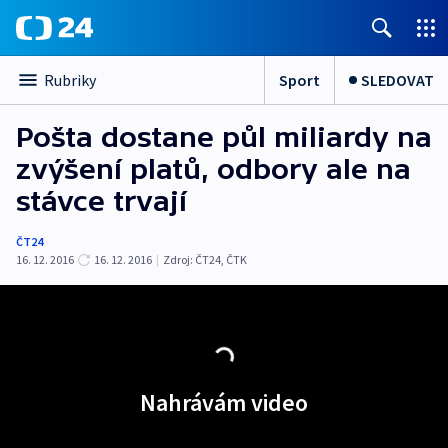
Sport
SLEDOVAT
Rubriky
Pošta dostane půl miliardy na
zvýšení platů, odbory ale na
stávce trvají
ČT24
16. 12. 2016
16. 12. 2016
|
Zdroj:
ČT24
,
ČTK
Nahrávám video