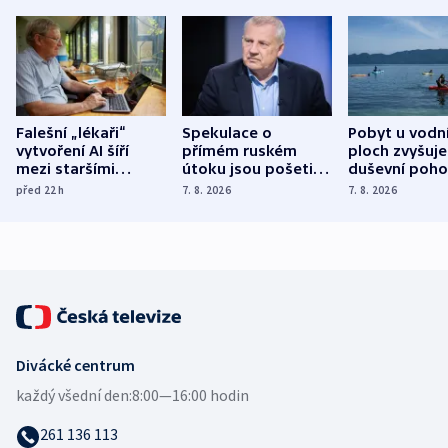
Falešní „lékaři“
Spekulace o
Pobyt u vodn
vytvoření AI šíří
přímém ruském
ploch zvyšuje
mezi staršími
útoku jsou pošetilé,
duševní poho
Poláky nebezpečné
míní estonský
ukázala
před 22
h
7. 8. 2026
7. 8. 2026
zdravotní rady
bezpečnostní
mezinárodní 
expert
Divácké centrum
každý všední den:
8:00—16:00 hodin
261 136 113