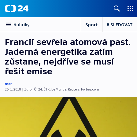
Sport
SLEDOVAT
Rubriky
Francii sevřela atomová past.
Jaderná energetika zatím
zůstane, nejdříve se musí
řešit emise
mor
25. 1. 2018
|
Zdroj:
ČT24
,
ČTK
,
Le Monde
,
Reuters
,
Forbes.com