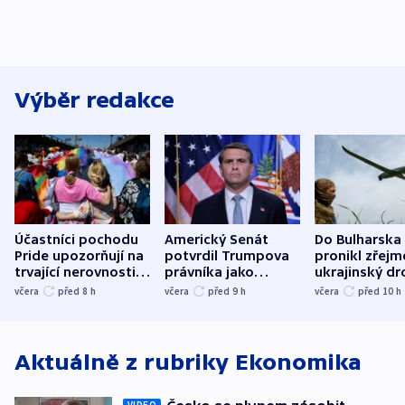
Výběr redakce
Účastníci pochodu
Americký Senát
Do Bulharska
Pride upozorňují na
potvrdil Trumpova
pronikl zřejm
trvající nerovnosti i
právníka jako
ukrajinský dr
společenskou
ministra
explodoval k
včera
před 8
h
včera
před 9
h
včera
před 10
h
atmosféru
spravedlnosti
od plynovod
Aktuálně z rubriky
Ekonomika