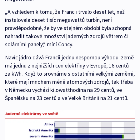
„A vzhledem k tomu, že Francii trvalo deset let, než
instalovala deset tisíc megawattů turbín, není
pravděpodobné, že by ve stejném období byla schopná
nahradit takové množství jaderných zdrojů větrem či
solárními panely,“ míní Concy.
Navíc jádro dává Francii jednu nespornou výhodu: země
má jednu z nejnižších cen elektřiny v Evropě, 16 centů
za kWh. Když to srovnáme s ostatními velkými zeměmi,
které mají mnohem méně atomových zdrojů, tak třeba
v Německu vychází kilowatthodina na 29 centů, ve
Španělsku na 23 centů a ve Velké Británii na 21 centů.