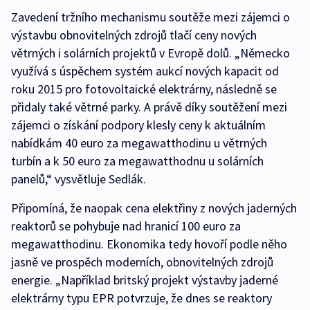
Zavedení tržního mechanismu soutěže mezi zájemci o
výstavbu obnovitelných zdrojů tlačí ceny nových
větrných i solárních projektů v Evropě dolů. „Německo
využívá s úspěchem systém aukcí nových kapacit od
roku 2015 pro fotovoltaické elektrárny, následně se
přidaly také větrné parky. A právě díky soutěžení mezi
zájemci o získání podpory klesly ceny k aktuálním
nabídkám 40 euro za megawatthodinu u větrných
turbín a k 50 euro za megawatthodnu u solárních
panelů,“ vysvětluje Sedlák.
Připomíná, že naopak cena elektřiny z nových jaderných
reaktorů se pohybuje nad hranicí 100 euro za
megawatthodinu. Ekonomika tedy hovoří podle něho
jasně ve prospěch moderních, obnovitelných zdrojů
energie. „Například britský projekt výstavby jaderné
elektrárny typu EPR potvrzuje, že dnes se reaktory