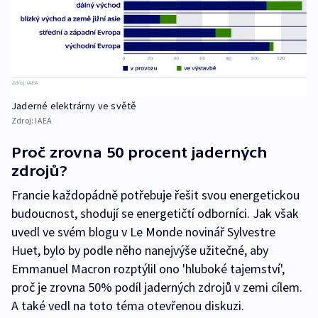
Jaderné elektrárny ve světě
Zdroj:
IAEA
Proč zrovna 50 procent jaderných
zdrojů?
Francie každopádně potřebuje řešit svou energetickou
budoucnost, shodují se energetičtí odborníci. Jak však
uvedl ve svém blogu v Le Monde novinář Sylvestre
Huet, bylo by podle něho nanejvýše užitečné, aby
Emmanuel Macron rozptýlil ono 'hluboké tajemství',
proč je zrovna 50% podíl jaderných zdrojů v zemi cílem.
A také vedl na toto téma otevřenou diskuzi.