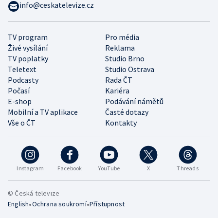
info@ceskatelevize.cz
TV program
Pro média
Živé vysílání
Reklama
TV poplatky
Studio Brno
Teletext
Studio Ostrava
Podcasty
Rada ČT
Počasí
Kariéra
E-shop
Podávání námětů
Mobilní a TV aplikace
Časté dotazy
Vše o ČT
Kontakty
Instagram
Facebook
YouTube
X
Threads
© Česká televize
•
•
English
Ochrana soukromí
Přístupnost