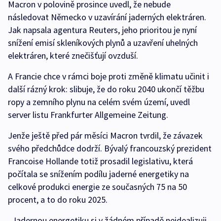
Macron v polovině prosince uvedl, že nebude
následovat Německo v uzavírání jaderných elektráren.
Jak napsala agentura Reuters, jeho prioritou je nyní
snížení emisí skleníkových plynů a uzavření uhelných
elektráren, které znečišťují ovzduší.
A Francie chce v rámci boje proti změně klimatu učinit i
další rázný krok: slibuje, že do roku 2040 ukončí těžbu
ropy a zemního plynu na celém svém území, uvedl
server listu Frankfurter Allgemeine Zeitung.
Jenže ještě před pár měsíci Macron tvrdil, že závazek
svého předchůdce dodrží. Bývalý francouzský prezident
Francoise Hollande totiž prosadil legislativu, která
počítala se snížením podílu jaderné energetiky na
celkové produkci energie ze současných 75 na 50
procent, a to do roku 2025.
„Jadernou energetiku si v žádném případě neidealizuji.