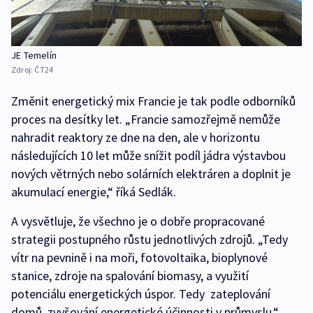
JE Temelín
Zdroj:
ČT24
Změnit energetický mix Francie je tak podle odborníků
proces na desítky let. „Francie samozřejmě nemůže
nahradit reaktory ze dne na den, ale v horizontu
následujících 10 let může snížit podíl jádra výstavbou
nových větrných nebo solárních elektráren a doplnit je
akumulací energie,“ říká Sedlák.
A vysvětluje, že všechno je o dobře propracované
strategii postupného růstu jednotlivých zdrojů. „Tedy
vítr na pevnině i na moři, fotovoltaika, bioplynové
stanice, zdroje na spalování biomasy, a využití
potenciálu energetických úspor. Tedy zateplování
domů, zvyšování energetické účinnosti v průmyslu,“