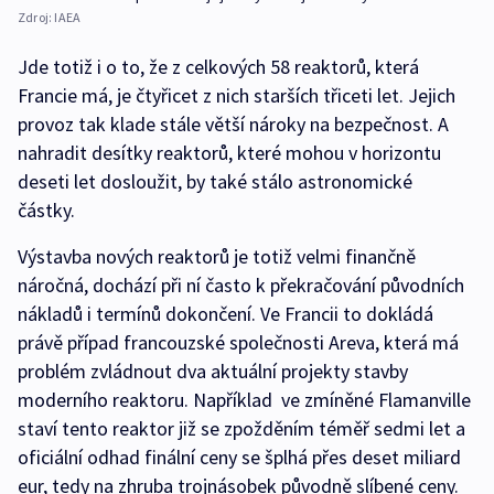
Zdroj:
IAEA
Jde totiž i o to, že z celkových 58 reaktorů, která
Francie má, je čtyřicet z nich starších třiceti let. Jejich
provoz tak klade stále větší nároky na bezpečnost. A
nahradit desítky reaktorů, které mohou v horizontu
deseti let dosloužit, by také stálo astronomické
částky.
Výstavba nových reaktorů je totiž velmi finančně
náročná, dochází při ní často k překračování původních
nákladů i termínů dokončení. Ve Francii to dokládá
právě případ francouzské společnosti Areva, která má
problém zvládnout dva aktuální projekty stavby
moderního reaktoru. Například ve zmíněné Flamanville
staví tento reaktor již se zpožděním téměř sedmi let a
oficiální odhad finální ceny se šplhá přes deset miliard
eur, tedy na zhruba trojnásobek původně slíbené ceny.