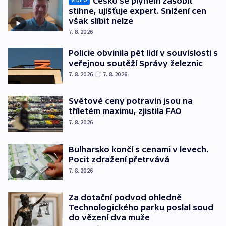
Česko se plynem zásobit
VIDEO
stihne, ujišťuje expert. Snížení cen
však slíbit nelze
7. 8. 2026
Policie obvinila pět lidí v souvislosti s
veřejnou soutěží Správy železnic
7. 8. 2026
7. 8. 2026
Světové ceny potravin jsou na
tříletém maximu, zjistila FAO
7. 8. 2026
Bulharsko končí s cenami v levech.
Pocit zdražení přetrvává
7. 8. 2026
Za dotační podvod ohledně
Technologického parku poslal soud
do vězení dva muže