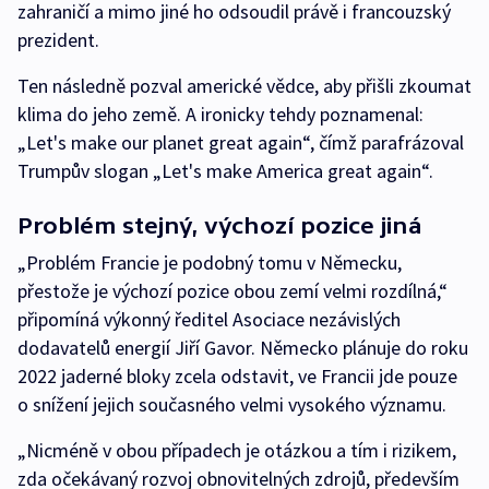
zahraničí a mimo jiné ho odsoudil právě i francouzský
prezident.
Ten následně pozval americké vědce, aby přišli zkoumat
klima do jeho země. A ironicky tehdy poznamenal:
„Let's make our planet great again“, čímž parafrázoval
Trumpův slogan „Let's make America great again“.
Problém stejný, výchozí pozice jiná
„Problém Francie je podobný tomu v Německu,
přestože je výchozí pozice obou zemí velmi rozdílná,“
připomíná výkonný ředitel Asociace nezávislých
dodavatelů energií Jiří Gavor. Německo plánuje do roku
2022 jaderné bloky zcela odstavit, ve Francii jde pouze
o snížení jejich současného velmi vysokého významu.
„Nicméně v obou případech je otázkou a tím i rizikem,
zda očekávaný rozvoj obnovitelných zdrojů, především