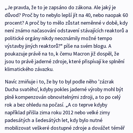
„Je pravda, že to je zapsáno do zákona. Ale jaký je
důvod? Proč by to nebylo lepší jít na 40, nebo naopak 60
procent? A proč by to mělo zůstat neměnné v době, kdy
není známo načasování odstavení stávajících reaktorů a
politické orgány nikdy neoznámily možné tempo
výstavby jiných reaktorů?“ píše na svém blogu. A
poukazuje právě na to, k čemu Macron již dospěl, že
jsou to právě jaderné zdroje, které přispívají ke splnění
klimatického závazku.
Navíc zmiňuje i to, že by to byl podle něho 'zázrak
Ducha svatého', kdyby pokles jaderné výroby mohl být
plně kompenzován obnovitelnými zdroji, a to po celý
rok a bez ohledu na počasí. „A co teprve kdyby
například přišla zima roku 2012 nebo velké zimy
padesátých a šedesátých let, kdy bylo nutné
mobilizovat veškeré dostupné zdroje a dovážet téměř