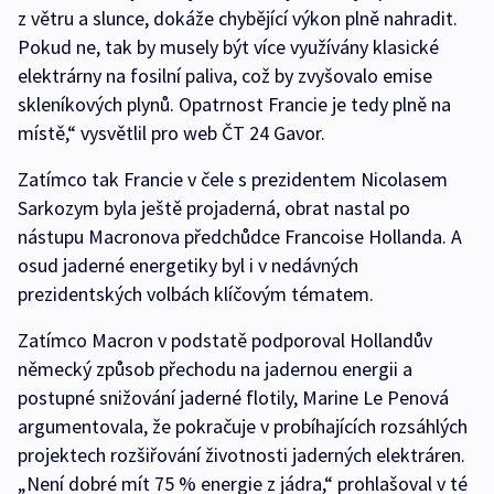
z větru a slunce, dokáže chybějící výkon plně nahradit.
Pokud ne, tak by musely být více využívány klasické
elektrárny na fosilní paliva, což by zvyšovalo emise
skleníkových plynů. Opatrnost Francie je tedy plně na
místě,“ vysvětlil pro web ČT 24 Gavor.
Zatímco tak Francie v čele s prezidentem Nicolasem
Sarkozym byla ještě projaderná, obrat nastal po
nástupu Macronova předchůdce Francoise Hollanda. A
osud jaderné energetiky byl i v nedávných
prezidentských volbách klíčovým tématem.
Zatímco Macron v podstatě podporoval Hollandův
německý způsob přechodu na jadernou energii a
postupné snižování jaderné flotily, Marine Le Penová
argumentovala, že pokračuje v probíhajících rozsáhlých
projektech rozšiřování životnosti jaderných elektráren.
„Není dobré mít 75 % energie z jádra,“ prohlašoval v té