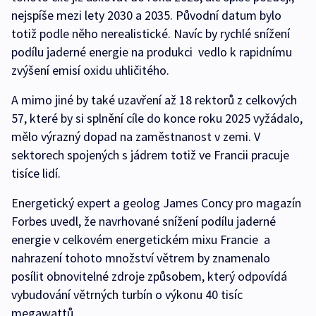
nejspíše mezi lety 2030 a 2035. Původní datum bylo
totiž podle něho nerealistické. Navíc by rychlé snížení
podílu jaderné energie na produkci vedlo k rapidnímu
zvýšení emisí oxidu uhličitého.
A mimo jiné by také uzavření až 18 rektorů z celkových
57, které by si splnění cíle do konce roku 2025 vyžádalo,
mělo výrazný dopad na zaměstnanost v zemi. V
sektorech spojených s jádrem totiž ve Francii pracuje
tisíce lidí.
Energetický expert a geolog James Concy pro magazín
Forbes uvedl, že navrhované snížení podílu jaderné
energie v celkovém energetickém mixu Francie a
nahrazení tohoto množství větrem by znamenalo
posílit obnovitelné zdroje způsobem, který odpovídá
vybudování větrných turbín o výkonu 40 tisíc
megawattů.