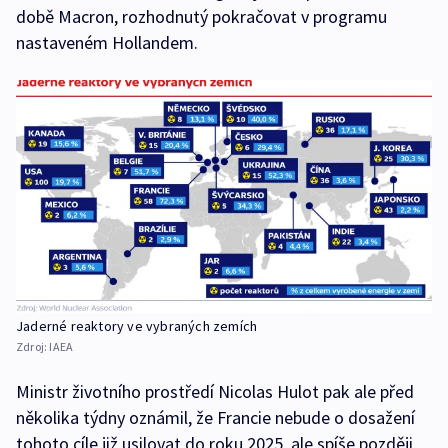
době Macron, rozhodnutý pokračovat v programu
nastaveném Hollandem.
Jaderné reaktory ve vybraných zemích
Zdroj:
IAEA
Ministr životního prostředí Nicolas Hulot pak ale před
několika týdny oznámil, že Francie nebude o dosažení
tohoto cíle již usilovat do roku 2025, ale spíše později,