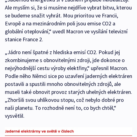
Ale myslím si, že si musíme nejdříve vybrat bitvu, kterou
se budeme snažit vyhrát. Mou prioritou ve Francii,
Evropě a na mezinárodním poli jsou emise CO2 a
globální oteplování,“ uvedl Macron ve vysílání televizní
stanice France 2.
„Jádro není špatné z hlediska emisí CO2. Pokud jej
zkombinujeme s obnovitelnými zdroji, jde dokonce o
nejvýhodnější cestu výroby elektřiny,“ upřesnil Macron.
Podle něho Němci sice po uzavření jaderných elektráren
postavili a spustili mnoho obnovitelných zdrojů, ale
museli také obnovit provoz starých uhelných elektráren.
„Zhoršili svou uhlíkovou stopu, což nebylo dobré pro
naši planetu. To rozhodně není to, co bych chtěl,“
vysvětlil.