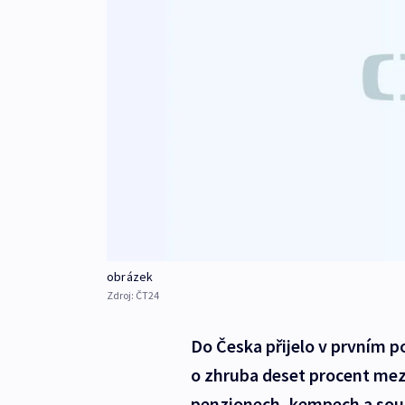
obrázek
Zdroj:
ČT24
Do Česka přijelo v prvním p
o zhruba deset procent mez
penzionech, kempech a souk