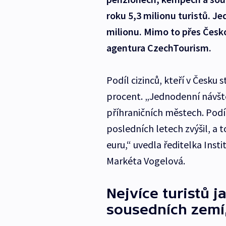
roku 5,3 milionu turistů. Je
milionu. Mimo to přes Česko
agentura CzechTourism.
Podíl cizinců, kteří v Česku 
procent. „Jednodenní návštěv
příhraničních městech. Podíl 
posledních letech zvýšil, a
euru,“ uvedla ředitelka Inst
Markéta Vogelová.
Nejvíce turistů j
sousedních zemí