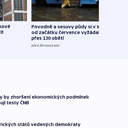
škové
Povodně a sesuvy půdy si v Indii
V Rus
ít
od začátku července vyžádaly
Ukraj
přes 130 obětí
08:52
před 29
minutami
y by zhoršení ekonomických podmínek
ují testy ČNB
rických států vedených demokraty