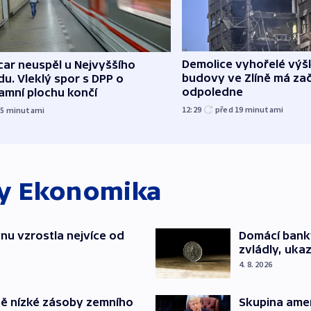
Demolice vyhořelé vý
ar neuspěl u Nejvyššího
budovy ve Zlíně má zač
u. Vleklý spor s DPP o
odpoledne
amní plochu končí
12:29
před 19
minutami
15
minutami
ky
Ekonomika
nu vzrostla nejvíce od
Domácí bank
zvládly, ukaz
4. 8. 2026
ě nízké zásoby zemního
Skupina ame