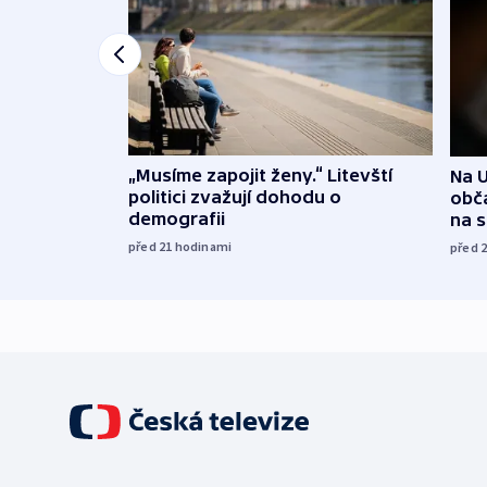
„Musíme zapojit ženy.“ Litevští
Na U
politici zvažují dohodu o
obča
demografii
na 
před 21
hodinami
před 