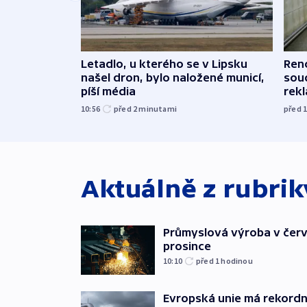
Letadlo, u kterého se v Lipsku
Renc
našel dron, bylo naložené municí,
soud
píší média
rekl
10:56
před 2
minutami
před 
Aktuálně z rubri
Průmyslová výroba v červ
prosince
10:10
před 1
hodinou
Evropská unie má rekordn