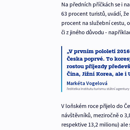
Na předních příčkách se i nad
63 procent turistů, uvádí, ž
procent na služební cestu,
či z jiného důvodu - napříkla
V prvním pololetí 2016 
Česka poprvé. To kore
rostou příjezdy předevš
Čína, Jižní Korea, ale i
Markéta Vogelová
ředitelka Institutu turismu státní agentu
V loňském roce přijelo do Č
návštěvníků, meziročně o 3,8
respektive 13,2 milionu) ale