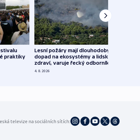
stivalu
Lesní požáry mají dlouhodobý
Ukraj
é praktiky
dopad na ekosystémy a lidské
Franc
zdraví, varuje řecký odborník
požá
4. 8. 2026
3. 8. 20
eská televize na sociálních sítích: