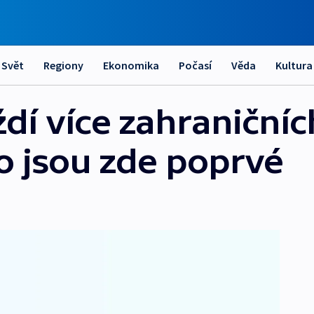
Svět
Regiony
Ekonomika
Počasí
Věda
Kultura
ždí více zahraničníc
co jsou zde poprvé