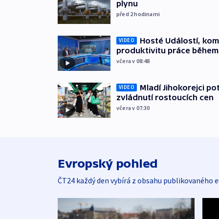
plynu
před 2
hodinami
Hosté Událostí, kome
VIDEO
produktivitu práce během
včera v 08:48
Mladí Jihokorejci po
VIDEO
zvládnutí rostoucích cen
včera v 07:30
Evropský pohled
ČT24 každý den vybírá z obsahu publikovaného e