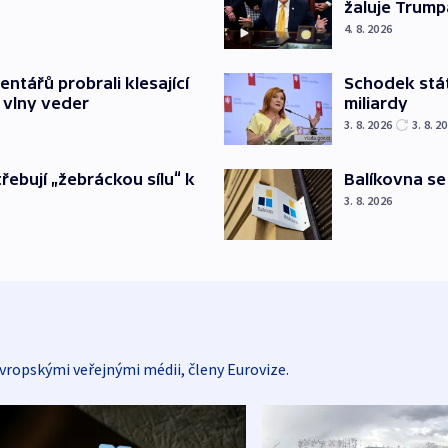
žaluje Trump
4. 8. 2026
Schodek stát
ntářů probrali klesající
miliardy
 vlny veder
3. 8. 2026
3. 8. 2
Balíkovna se
třebují „žebráckou sílu“ k
3. 8. 2026
vropskými veřejnými médii, členy Eurovize.