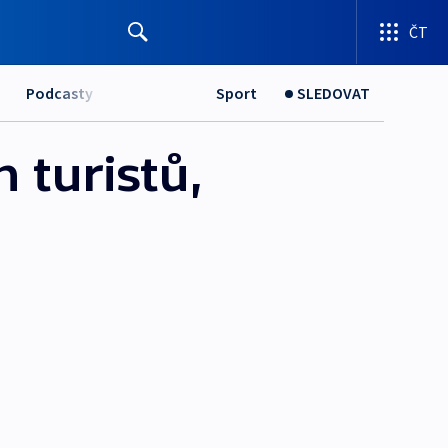
ČT
Podcasty
Sport
SLEDOVAT
h turistů,