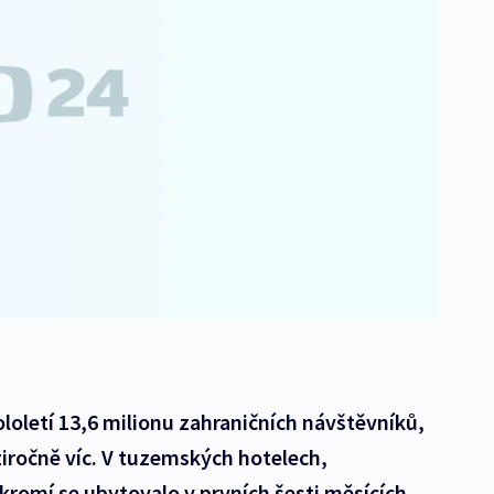
ololetí 13,6 milionu zahraničních návštěvníků,
iročně víc. V tuzemských hotelech,
romí se ubytovalo v prvních šesti měsících