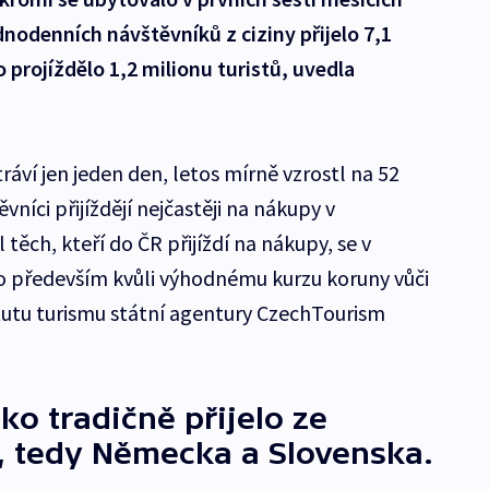
dnodenních návštěvníků z ciziny přijelo 7,1
 projíždělo 1,2 milionu turistů, uvedla
stráví jen jeden den, letos mírně vzrostl na 52
níci přijíždějí nejčastěji na nákupy v
těch, kteří do ČR přijíždí na nákupy, se v
 to především kvůli výhodnému kurzu koruny vůči
itutu turismu státní agentury CzechTourism
ako tradičně přijelo ze
, tedy Německa a Slovenska.