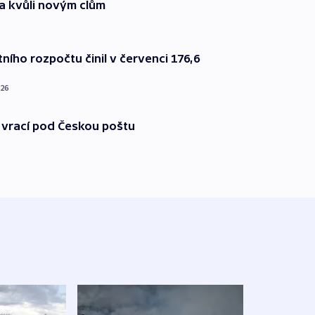
a kvůli novým clům
ního rozpočtu činil v červenci 176,6
026
 vrací pod Českou poštu