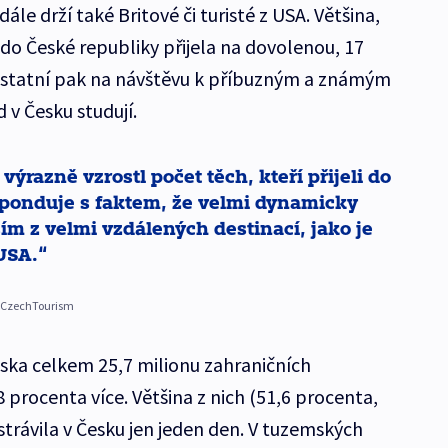
ále drží také Britové či turisté z USA. Většina,
e do České republiky přijela na dovolenou, 17
 ostatní pak na návštěvu k příbuzným a známým
d v Česku studují.
výrazně vzrostl počet těch, kteří přijeli do
sponduje s faktem, že velmi dynamicky
ím z velmi vzdálených destinací, jako je
 USA.
ry CzechTourism
eska celkem 25,7 milionu zahraničních
 procenta více. Většina z nich (51,6 procenta,
 strávila v Česku jen jeden den. V tuzemských