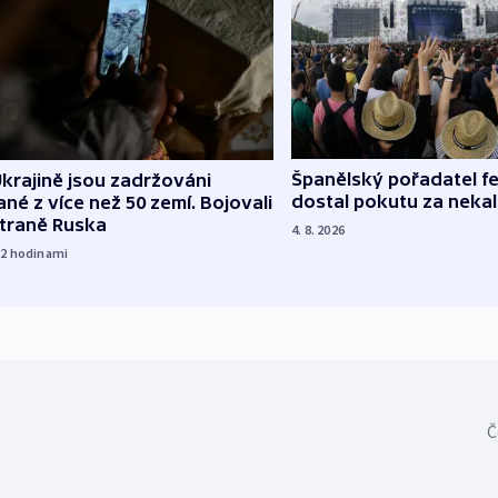
Španělský pořadatel fe
krajině jsou zadržováni
dostal pokutu za nekal
né z více než 50 zemí. Bojovali
straně Ruska
4. 8. 2026
22
hodinami
Č