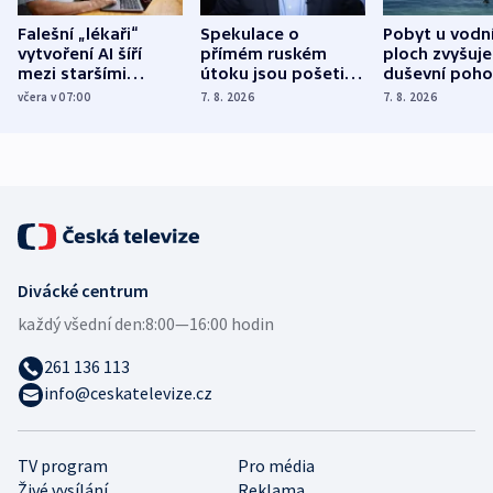
Falešní „lékaři“
Spekulace o
Pobyt u vodn
vytvoření AI šíří
přímém ruském
ploch zvyšuje
mezi staršími
útoku jsou pošetilé,
duševní poho
Poláky nebezpečné
míní estonský
ukázala
včera v 07:00
7. 8. 2026
7. 8. 2026
zdravotní rady
bezpečnostní
mezinárodní 
expert
Divácké centrum
každý všední den:
8:00—16:00 hodin
261 136 113
info@ceskatelevize.cz
TV program
Pro média
Živé vysílání
Reklama