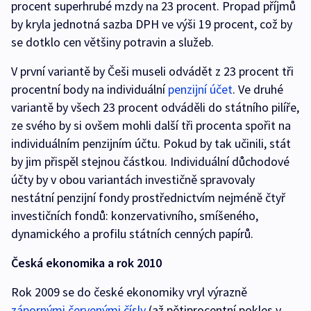
procent superhrubé mzdy na 23 procent. Propad příjmů
by kryla jednotná sazba DPH ve výši 19 procent, což by
se dotklo cen většiny potravin a služeb.
V první variantě by Češi museli odvádět z 23 procent tři
procentní body na individuální
penzijní účet
. Ve druhé
variantě by všech 23 procent odváděli do státního pilíře,
ze svého by si ovšem mohli další tři procenta spořit na
individuálním penzijním účtu. Pokud by tak učinili, stát
by jim přispěl stejnou částkou. Individuální důchodové
účty by v obou variantách investičně spravovaly
nestátní penzijní fondy prostřednictvím nejméně čtyř
investičních fondů: konzervativního, smíšeného,
dynamického a profilu státních cenných papírů.
Česká ekonomika a rok 2010
Rok 2009 se do české ekonomiky vryl výrazně
zápornými červenými čísly
(až pětiprocentní pokles v