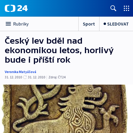
Sport
SLEDOVAT
Rubriky
Český lev bděl nad
ekonomikou letos, horlivý
bude i příští rok
Veronika Matyášová
31. 12. 2010
31. 12. 2010
|
Zdroj:
ČT24