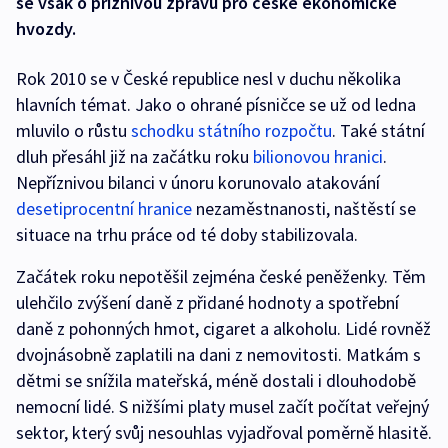
se však o příznivou zprávu pro české ekonomické
hvozdy.
Rok 2010 se v České republice nesl v duchu několika
hlavních témat. Jako o ohrané písničce se už od ledna
mluvilo o růstu
schodku státního rozpočtu
. Také státní
dluh přesáhl již na začátku roku
bilionovou hranici
.
Nepříznivou bilanci v únoru korunovalo atakování
desetiprocentní hranice
nezaměstnanosti, naštěstí se
situace na trhu práce od té doby stabilizovala.
Začátek roku nepotěšil zejména české peněženky. Těm
ulehčilo zvýšení daně z přidané hodnoty a spotřební
daně z pohonných hmot, cigaret a alkoholu. Lidé rovněž
dvojnásobně zaplatili na dani z nemovitosti. Matkám s
dětmi se snížila mateřská, méně dostali i dlouhodobě
nemocní lidé. S nižšími platy musel začít počítat veřejný
sektor, který svůj nesouhlas vyjadřoval poměrně hlasitě.