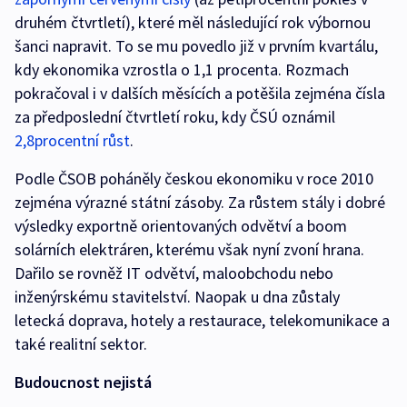
druhém čtvrtletí), které měl následující rok výbornou
šanci napravit. To se mu povedlo již v prvním kvartálu,
kdy ekonomika vzrostla o 1,1 procenta. Rozmach
pokračoval i v dalších měsících a potěšila zejména čísla
za předposlední čtvrtletí roku, kdy ČSÚ oznámil
2,8procentní růst
.
Podle ČSOB poháněly českou ekonomiku v roce 2010
zejména výrazné státní zásoby. Za růstem stály i dobré
výsledky exportně orientovaných odvětví a boom
solárních elektráren, kterému však nyní zvoní hrana.
Dařilo se rovněž IT odvětví, maloobchodu nebo
inženýrskému stavitelství. Naopak u dna zůstaly
letecká doprava, hotely a restaurace, telekomunikace a
také realitní sektor.
Budoucnost nejistá