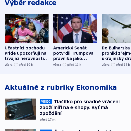
Výběr redakce
Účastníci pochodu
Americký Senát
Do Bulharska
Pride upozorňují na
potvrdil Trumpova
pronikl zřejm
trvající nerovnosti i
právníka jako
ukrajinský dr
společenskou
ministra
explodoval k
včera
před 10
h
včera
před 11
h
včera
před 12
h
atmosféru
spravedlnosti
od plynovod
Aktuálně z rubriky
Ekonomika
Tlačítko pro snadné vrácení
VIDEO
zboží míří na e-shopy. Byť má
zpoždění
před 17
m