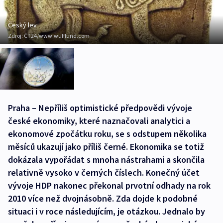
Český lev
Zdroj:
ČT24/www.wulflund.com
Praha – Nepříliš optimistické předpovědi vývoje
české ekonomiky, které naznačovali analytici a
ekonomové zpočátku roku, se s odstupem několika
měsíců ukazují jako příliš černé. Ekonomika se totiž
dokázala vypořádat s mnoha nástrahami a skončila
relativně vysoko v černých číslech. Konečný účet
vývoje HDP nakonec překonal prvotní odhady na rok
2010 více než dvojnásobně. Zda dojde k podobné
situaci i v roce následujícím, je otázkou. Jednalo by