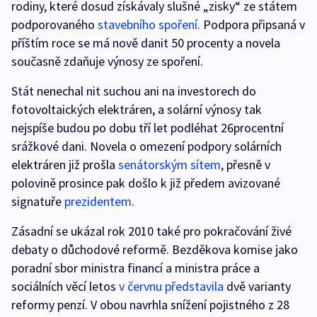
rodiny, které dosud získávaly slušné „zisky“ ze státem
podporovaného
stavebního spoření
. Podpora připsaná v
příštím roce se má nově danit 50 procenty a novela
současně zdaňuje výnosy ze spoření.
Stát nenechal nit suchou ani na investorech do
fotovoltaických elektráren, a solární výnosy tak
nejspíše budou po dobu tří let podléhat 26procentní
srážkové dani. Novela o omezení podpory solárních
elektráren již prošla
senátorským sítem
, přesně v
polovině prosince pak došlo k již předem avizované
signatuře
prezidentem
.
Zásadní se ukázal rok 2010 také pro pokračování živé
debaty o důchodové reformě. Bezděkova komise jako
poradní sbor ministra financí a ministra práce a
sociálních věcí letos
v červnu představila
dvě varianty
reformy penzí. V obou navrhla snížení pojistného z 28