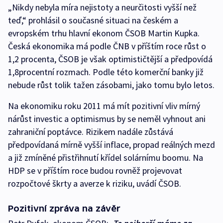
„Nikdy nebyla míra nejistoty a neurčitosti vyšší než
teď,“ prohlásil o současné situaci na českém a
evropském trhu hlavní ekonom ČSOB Martin Kupka.
Česká ekonomika má podle ČNB v příštím roce růst o
1,2 procenta, ČSOB je však optimističtější a předpovídá
1,8procentní rozmach. Podle této komerční banky již
nebude růst tolik tažen zásobami, jako tomu bylo letos.
Na ekonomiku roku 2011 má mít pozitivní vliv mírný
nárůst investic a optimismus by se neměl vyhnout ani
zahraniční poptávce. Rizikem nadále zůstává
předpovídaná mírně vyšší inflace, propad reálných mezd
a již zmíněné přistřihnutí křídel solárnímu boomu. Na
HDP se v příštím roce budou rovněž projevovat
rozpočtové škrty a averze k riziku, uvádí ČSOB.
Pozitivní zpráva na závěr