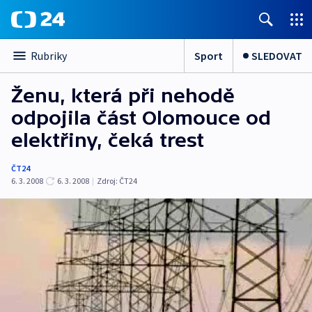
Sport
SLEDOVAT
Rubriky
Ženu, která při nehodě
odpojila část Olomouce od
elektřiny, čeká trest
ČT24
6. 3. 2008
6. 3. 2008
|
Zdroj:
ČT24