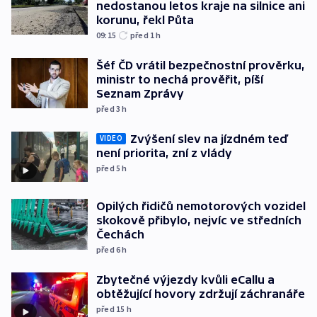
nedostanou letos kraje na silnice ani
korunu, řekl Půta
09:15
před 1
h
Šéf ČD vrátil bezpečnostní prověrku,
ministr to nechá prověřit, píší
Seznam Zprávy
před 3
h
Zvýšení slev na jízdném teď
VIDEO
není priorita, zní z vlády
před 5
h
Opilých řidičů nemotorových vozidel
skokově přibylo, nejvíc ve středních
Čechách
před 6
h
Zbytečné výjezdy kvůli eCallu a
obtěžující hovory zdržují záchranáře
před 15
h