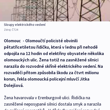
Sloupy elektrického vedení
Zdroj:
ČT24
Olomouc - Olomoučtí policisté obvinili
pětatřicetiletou řidičku, která v lednu při nehodě
odpojila na 12 hodin od elektřiny obyvatele několika
olomouckých ulic. Žena totiž na zasněžené silnici
narazila do rozvodné skříně elektrického vedení. Na
rozvaděči přitom způsobila škodu za čtvrt milionu
korun, řekla olomoucká policejní mluvčí Jitka
Dolejšová.
Žena havarovala v Erenburgově ulici. Řidička na
zasněžené neposypané silnici dostala smyk a narazila