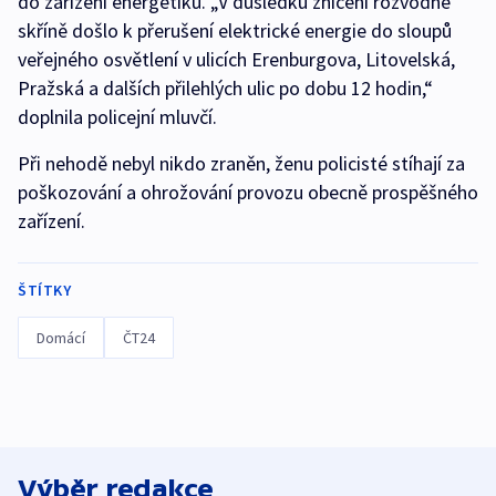
do zařízení energetiků. „V důsledku zničení rozvodné
skříně došlo k přerušení elektrické energie do sloupů
veřejného osvětlení v ulicích Erenburgova, Litovelská,
Pražská a dalších přilehlých ulic po dobu 12 hodin,“
doplnila policejní mluvčí.
Při nehodě nebyl nikdo zraněn, ženu policisté stíhají za
poškozování a ohrožování provozu obecně prospěšného
zařízení.
ŠTÍTKY
Domácí
ČT24
Výběr redakce