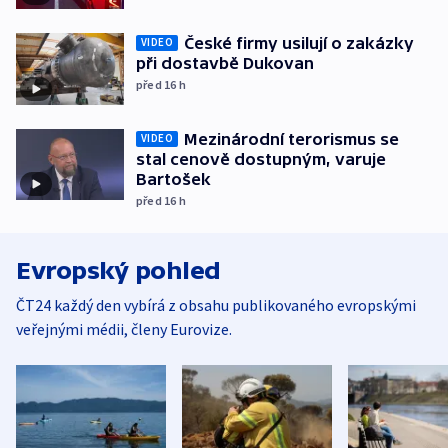
České firmy usilují o zakázky
VIDEO
při dostavbě Dukovan
před 16
h
Mezinárodní terorismus se
VIDEO
stal cenově dostupným, varuje
Bartošek
před 16
h
Evropský pohled
ČT24 každý den vybírá z obsahu publikovaného evropskými
veřejnými médii, členy Eurovize.