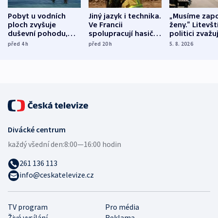
Pobyt u vodních
Jiný jazyk i technika.
„Musíme zapo
ploch zvyšuje
Ve Francii
ženy.“ Litevšt
duševní pohodu,
spolupracují hasiči z
politici zvažuj
ukázala
různých zemí
dohodu o
před 4
h
před 20
h
5. 8. 2026
mezinárodní studie
demografii
Divácké centrum
každý všední den:
8:00—16:00 hodin
261 136 113
info@ceskatelevize.cz
TV program
Pro média
Živé vysílání
Reklama