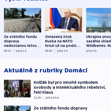
Ze státního fondu
Omezený útok
Ukrajina zno
dopravy
Ruska na NATO
zasáhla skla
nedostanou letos
hrozí už na podzim,
Wildberies. 
kraje na silnice ani
varují tajné služby
útočili v Cha
09:15
před 1
h
09:05
před 3
h
před 3
h
korunu, řekl Půta
USA
oblasti
Aktuálně z rubriky
Domácí
Knížák byl pro mnohé symbolem
svobody a intelektuálního rebelství,
řekl Klaus
11:30
před 14
m
Ze státního fondu dopravy