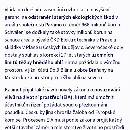
Vláda na dnešním zasedání rozhodla i o navýšení
garancí na
odstranění starých ekologických škod
v
areálu společnosti
Paramo
o téměř 966 milionů korun.
Schválení se dočkaly také stovky milionů korun na
sanace areálu bývalé ČKD Elektrotechnika v Praze a
skládky v Plané u Českých Budějovic. Severočeské doly
dostaly souhlas s
korekcí
17 let starých
územních
limitů těžby hnědého uhlí
. Firma požádala o výměnu
prostoru v jižní části Dolů Bílina u obce Braňany na
Mostecku za prostor pro těžbu uhlí na severu.
Kabinet přijal také návrh novely zákona o
posuzování
vlivů na životní prostředí (EIA)
, která má umožnit
účastníkům řízení požádat soud o přezkoumání
posudku. Česku by jinak hrozila žaloba od Evropské
komise. Procesem EIA musí podle zákona projít každý
větší stavební záměr a ministerstvo životního prostředí