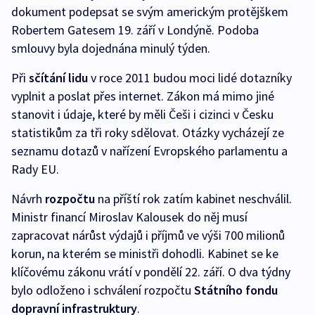
dokument podepsat se svým americkým protějškem
Robertem Gatesem 19. září v Londýně. Podoba
smlouvy byla dojednána minulý týden.
Při
sčítání lidu
v roce 2011 budou moci lidé dotazníky
vyplnit a poslat přes internet. Zákon má mimo jiné
stanovit i údaje, které by měli Češi i cizinci v Česku
statistikům za tři roky sdělovat. Otázky vycházejí ze
seznamu dotazů v nařízení Evropského parlamentu a
Rady EU.
Návrh
rozpočtu
na příští rok zatím kabinet neschválil.
Ministr financí Miroslav Kalousek do něj musí
zapracovat nárůst výdajů i příjmů ve výši 700 milionů
korun, na kterém se ministři dohodli. Kabinet se ke
klíčovému zákonu vrátí v pondělí 22. září. O dva týdny
bylo odloženo i schválení rozpočtu
Státního fondu
dopravní infrastruktury
.