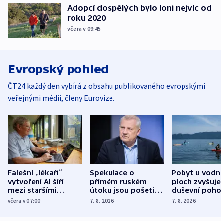
Adopcí dospělých bylo loni nejvíc od
roku 2020
včera v 09:45
Evropský pohled
ČT24 každý den vybírá z obsahu publikovaného evropskými
veřejnými médii, členy Eurovize.
Falešní „lékaři“
Spekulace o
Pobyt u vodn
vytvoření AI šíří
přímém ruském
ploch zvyšuje
mezi staršími
útoku jsou pošetilé,
duševní poho
Poláky nebezpečné
míní estonský
ukázala
včera v 07:00
7. 8. 2026
7. 8. 2026
zdravotní rady
bezpečnostní
mezinárodní 
expert