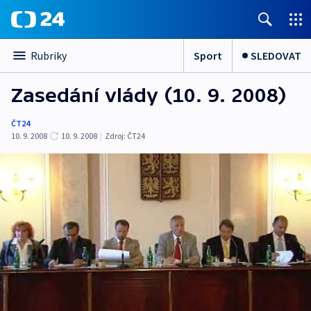
Sport
SLEDOVAT
Rubriky
Zasedání vlády (10. 9. 2008)
ČT24
10. 9. 2008
10. 9. 2008
|
Zdroj:
ČT24