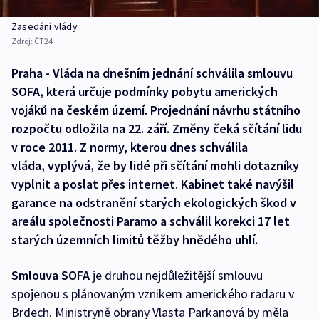
Zasedání vlády
Zdroj:
ČT24
Praha - Vláda na dnešním jednání schválila smlouvu
SOFA, která určuje podmínky pobytu amerických
vojáků na českém území. Projednání návrhu státního
rozpočtu odložila na 22. září. Změny čeká sčítání lidu
v roce 2011. Z normy, kterou dnes schválila
vláda, vyplývá, že by lidé při sčítání mohli dotazníky
vyplnit a poslat přes internet. Kabinet také navýšil
garance na odstranění starých ekologických škod v
areálu společnosti Paramo a schválil korekci 17 let
starých územních limitů těžby hnědého uhlí.
Smlouva SOFA
je druhou nejdůležitější smlouvu
spojenou s plánovaným vznikem amerického radaru v
Brdech. Ministryně obrany Vlasta Parkanová by měla