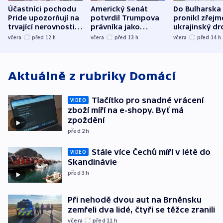
Účastníci pochodu
Americký Senát
Do Bulharska
Pride upozorňují na
potvrdil Trumpova
pronikl zřejm
trvající nerovnosti i
právníka jako
ukrajinský dr
společenskou
ministra
explodoval k
včera
před 12
h
včera
před 13
h
včera
před 14
h
atmosféru
spravedlnosti
od plynovod
Aktuálně z rubriky
Domácí
Tlačítko pro snadné vrácení
VIDEO
zboží míří na e-shopy. Byť má
zpoždění
před 2
h
Stále více Čechů míří v létě do
VIDEO
Skandinávie
před 3
h
Při nehodě dvou aut na Brněnsku
zemřeli dva lidé, čtyři se těžce zranili
včera
před 11
h