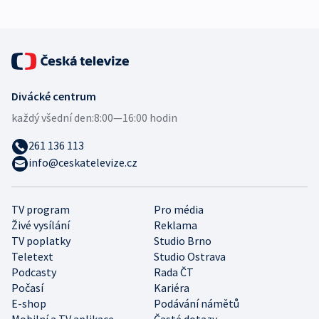
Divácké centrum
každý všední den:
8:00—16:00 hodin
261 136 113
info@ceskatelevize.cz
TV program
Pro média
Živé vysílání
Reklama
TV poplatky
Studio Brno
Teletext
Studio Ostrava
Podcasty
Rada ČT
Počasí
Kariéra
E-shop
Podávání námětů
Mobilní a TV aplikace
Časté dotazy