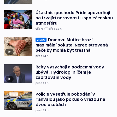
Účastníci pochodu Pride upozorňují
na trvající nerovnosti i společenskou
atmosféru
včera
před 12
h
Domovu Mutice hrozí
VIDEO
maximální pokuta. Neregistrovaná
péče by mohla být trestná
před 13
h
Řeky vysychají a podzemní vody
ubývá. Hydrolog: Klíčem je
zadržování vody
před 17
h
Policie vyšetřuje pobodání v
Tanvaldu jako pokus o vraždu na
dvou osobách
před 22
h