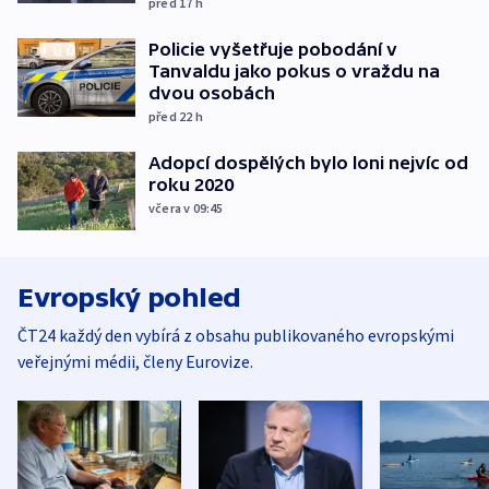
před 17
h
Policie vyšetřuje pobodání v
Tanvaldu jako pokus o vraždu na
dvou osobách
před 22
h
Adopcí dospělých bylo loni nejvíc od
roku 2020
včera v 09:45
Evropský pohled
ČT24 každý den vybírá z obsahu publikovaného evropskými
veřejnými médii, členy Eurovize.