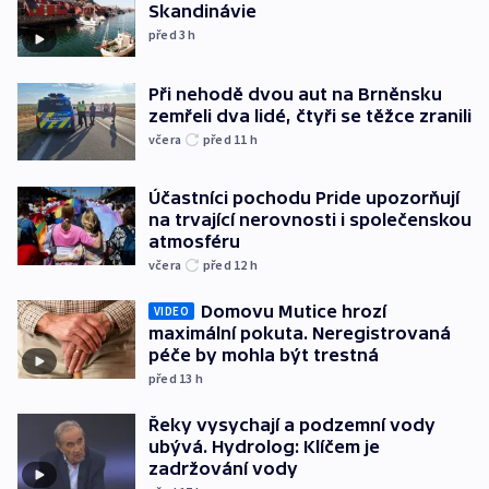
Skandinávie
před 3
h
Při nehodě dvou aut na Brněnsku
zemřeli dva lidé, čtyři se těžce zranili
včera
před 11
h
Účastníci pochodu Pride upozorňují
na trvající nerovnosti i společenskou
atmosféru
včera
před 12
h
Domovu Mutice hrozí
VIDEO
maximální pokuta. Neregistrovaná
péče by mohla být trestná
před 13
h
Řeky vysychají a podzemní vody
ubývá. Hydrolog: Klíčem je
zadržování vody