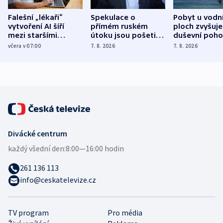
Falešní „lékaři“
Spekulace o
Pobyt u vodn
vytvoření AI šíří
přímém ruském
ploch zvyšuje
mezi staršími
útoku jsou pošetilé,
duševní poho
Poláky nebezpečné
míní estonský
ukázala
včera v 07:00
7. 8. 2026
7. 8. 2026
zdravotní rady
bezpečnostní
mezinárodní 
expert
Divácké centrum
každý všední den:
8:00—16:00 hodin
261 136 113
info@ceskatelevize.cz
TV program
Pro média