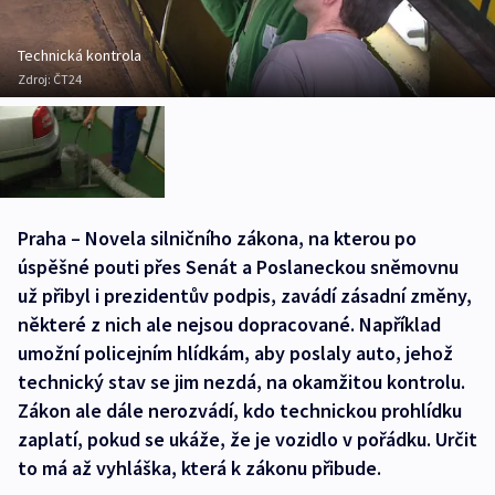
Technická kontrola
Zdroj:
ČT24
Praha – Novela silničního zákona, na kterou po
úspěšné pouti přes Senát a Poslaneckou sněmovnu
už přibyl i prezidentův podpis, zavádí zásadní změny,
některé z nich ale nejsou dopracované. Například
umožní policejním hlídkám, aby poslaly auto, jehož
technický stav se jim nezdá, na okamžitou kontrolu.
Zákon ale dále nerozvádí, kdo technickou prohlídku
zaplatí, pokud se ukáže, že je vozidlo v pořádku. Určit
to má až vyhláška, která k zákonu přibude.