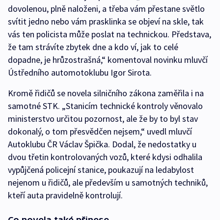
dovolenou, plně naloženi, a třeba vám přestane světlo
svítit jedno nebo vám prasklinka se objeví na skle, tak
vás ten policista může poslat na technickou. Představa,
že tam strávíte zbytek dne a kdo ví, jak to celé
dopadne, je hrůzostrašná,“ komentoval novinku mluvčí
Ústředního automotoklubu Igor Sirota.
Kromě řidičů se novela silničního zákona zaměřila i na
samotné STK. „Stanicím technické kontroly věnovalo
ministerstvo určitou pozornost, ale že by to byl stav
dokonalý, o tom přesvědčen nejsem,“ uvedl mluvčí
Autoklubu ČR Václav Špička. Dodal, že nedostatky u
dvou třetin kontrolovaných vozů, které kdysi odhalila
vypůjčená policejní stanice, poukazují na ledabylost
nejenom u řidičů, ale především u samotných techniků,
kteří auta pravidelně kontrolují.
Co novela také přinese