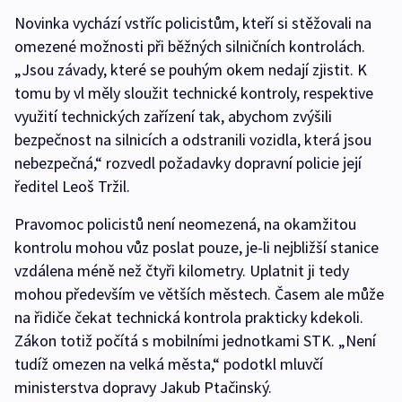
Novinka vychází vstříc policistům, kteří si stěžovali na
omezené možnosti při běžných silničních kontrolách.
„Jsou závady, které se pouhým okem nedají zjistit. K
tomu by vl měly sloužit technické kontroly, respektive
využití technických zařízení tak, abychom zvýšili
bezpečnost na silnicích a odstranili vozidla, která jsou
nebezpečná,“ rozvedl požadavky dopravní policie její
ředitel Leoš Tržil.
Pravomoc policistů není neomezená, na okamžitou
kontrolu mohou vůz poslat pouze, je-li nejbližší stanice
vzdálena méně než čtyři kilometry. Uplatnit ji tedy
mohou především ve větších městech. Časem ale může
na řidiče čekat technická kontrola prakticky kdekoli.
Zákon totiž počítá s mobilními jednotkami STK. „Není
tudíž omezen na velká města,“ podotkl mluvčí
ministerstva dopravy Jakub Ptačinský.