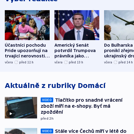
Účastníci pochodu
Americký Senát
Do Bulharska
Pride upozorňují na
potvrdil Trumpova
pronikl zřejm
trvající nerovnosti i
právníka jako
ukrajinský dr
společenskou
ministra
explodoval k
včera
před 12
h
včera
před 13
h
včera
před 14
h
atmosféru
spravedlnosti
od plynovod
Aktuálně z rubriky
Domácí
Tlačítko pro snadné vrácení
VIDEO
zboží míří na e-shopy. Byť má
zpoždění
před 2
h
Stále více Čechů míří v létě do
VIDEO