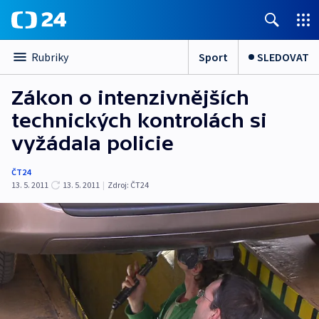
Sport
SLEDOVAT
Rubriky
Zákon o intenzivnějších
technických kontrolách si
vyžádala policie
ČT24
13. 5. 2011
13. 5. 2011
|
Zdroj:
ČT24