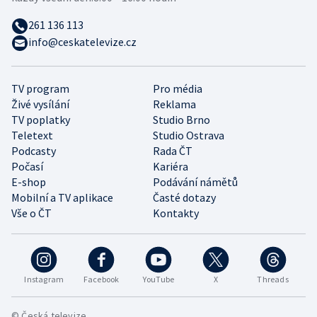
261 136 113
info@ceskatelevize.cz
TV program
Pro média
Živé vysílání
Reklama
TV poplatky
Studio Brno
Teletext
Studio Ostrava
Podcasty
Rada ČT
Počasí
Kariéra
E-shop
Podávání námětů
Mobilní a TV aplikace
Časté dotazy
Vše o ČT
Kontakty
Instagram
Facebook
YouTube
X
Threads
© Česká televize