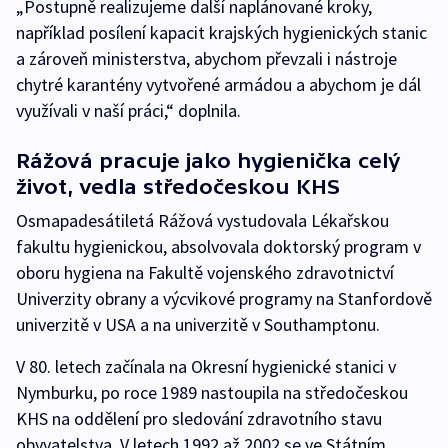
„Postupně realizujeme další naplánované kroky,
například posílení kapacit krajských hygienických stanic
a zároveň ministerstva, abychom převzali i nástroje
chytré karantény vytvořené armádou a abychom je dál
využívali v naší práci,“ doplnila.
Rážová pracuje jako hygienička celý
život, vedla středočeskou KHS
Osmapadesátiletá Rážová vystudovala Lékařskou
fakultu hygienickou, absolvovala doktorský program v
oboru hygiena na Fakultě vojenského zdravotnictví
Univerzity obrany a výcvikové programy na Stanfordově
univerzitě v USA a na univerzitě v Southamptonu.
V 80. letech začínala na Okresní hygienické stanici v
Nymburku, po roce 1989 nastoupila na středočeskou
KHS na oddělení pro sledování zdravotního stavu
obyvatelstva. V letech 1992 až 2002 se ve Státním