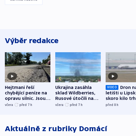
Výběr redakce
Hejtmani řeší
Ukrajina zasáhla
Dron n
VIDEO
chybějící peníze na
sklad Wildberries,
letišti u Lips
opravu silnic. Jsou
Rusové útočili na
skoro kilo trh
nenárokové, namítá
trh, hasiče či
indicie ukazuj
včera
před 7
h
včera
před 7
h
před 8
h
ministerstvo
stadion
Rusko
Aktuálně z rubriky
Domácí