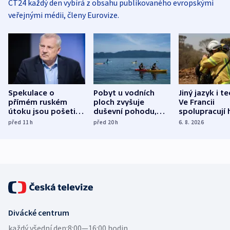
ČT24 každý den vybírá z obsahu publikovaného evropskými
veřejnými médii, členy Eurovize.
Spekulace o
Pobyt u vodních
Jiný jazyk i t
přímém ruském
ploch zvyšuje
Ve Francii
útoku jsou pošetilé,
duševní pohodu,
spolupracují h
míní estonský
ukázala
různých zemí
před 11
h
před 20
h
6. 8. 2026
bezpečnostní
mezinárodní studie
expert
Divácké centrum
každý všední den:
8:00—16:00 hodin