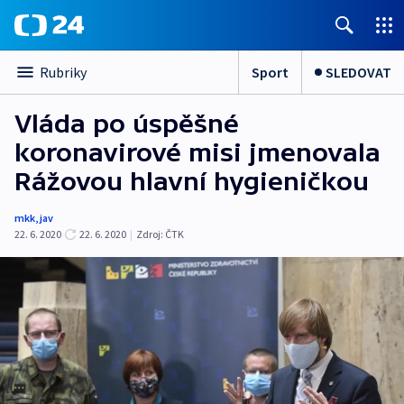
Sport
SLEDOVAT
Rubriky
Vláda po úspěšné
koronavirové misi jmenovala
Rážovou hlavní hygieničkou
mkk
,
jav
22. 6. 2020
22. 6. 2020
|
Zdroj:
ČTK