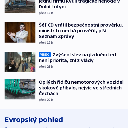
jednu firmu kvůli tragické nehodě v
Dolní Lutyni
před 15
h
Šéf ČD vrátil bezpečnostní prověrku,
ministr to nechá prověřit, píší
Seznam Zprávy
před 19
h
Zvýšení slev na jízdném teď
VIDEO
není priorita, zní z vlády
před 21
h
Opilých řidičů nemotorových vozidel
skokově přibylo, nejvíc ve středních
Čechách
před 22
h
Evropský pohled