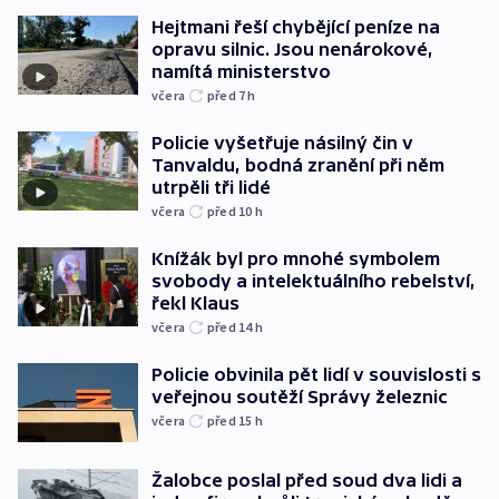
Hejtmani řeší chybějící peníze na
opravu silnic. Jsou nenárokové,
namítá ministerstvo
včera
před 7
h
Policie vyšetřuje násilný čin v
Tanvaldu, bodná zranění při něm
utrpěli tři lidé
včera
před 10
h
Knížák byl pro mnohé symbolem
svobody a intelektuálního rebelství,
řekl Klaus
včera
před 14
h
Policie obvinila pět lidí v souvislosti s
veřejnou soutěží Správy železnic
včera
před 15
h
Žalobce poslal před soud dva lidi a