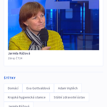
Jarmila Rážová
Zdroj:
ČT24
ŠTÍTKY
Domácí
Eva Gottvaldová
Adam Vojtěch
Krajská hygienická stanice
Státní zdravotní ústav
Jarmila Rážová