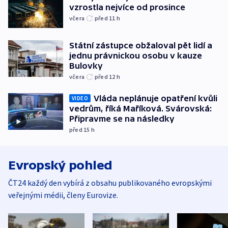
vzrostla nejvíce od prosince
včera
před 11
h
Státní zástupce obžaloval pět lidí a
jednu právnickou osobu v kauze
Bulovky
včera
před 12
h
Vláda neplánuje opatření kvůli
VIDEO
vedrům, říká Maříková. Svárovská:
Připravme se na následky
před 15
h
Evropský pohled
ČT24 každý den vybírá z obsahu publikovaného evropskými
veřejnými médii, členy Eurovize.