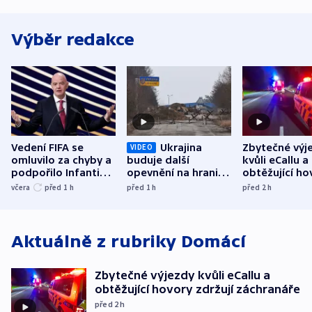
Výběr redakce
Vedení FIFA se
Ukrajina
Zbytečné výj
VIDEO
omluvilo za chyby a
buduje další
kvůli eCallu a
podpořilo Infantina.
opevnění na hranici
obtěžující ho
UEFA trvá na
s Běloruskem
zdržují záchr
včera
před 1
h
před 1
h
před 2
h
bojkotu
Aktuálně z rubriky
Domácí
Zbytečné výjezdy kvůli eCallu a
obtěžující hovory zdržují záchranáře
před 2
h