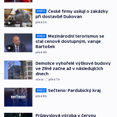
České firmy usilují o zakázky
VIDEO
při dostavbě Dukovan
před 3
h
Mezinárodní terorismus se
VIDEO
stal cenově dostupným, varuje
Bartošek
před 4
h
Demolice vyhořelé výškové budovy
ve Zlíně začne až v následujících
dnech
včera
před 7
h
Sečteno: Pardubický kraj
VIDEO
před 8
h
Průmyslová výroba v červnu