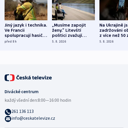
Jiný jazyk i technika.
„Musíme zapojit
Na Ukrajině j
Ve Francii
ženy.“ Litevští
zadržováni o
spolupracují hasiči z
politici zvažují
z více než 50 
různých zemí
dohodu o
Bojovali na s
před 8
h
5. 8. 2026
5. 8. 2026
demografii
Ruska
Divácké centrum
každý všední den:
8:00—16:00 hodin
261 136 113
info@ceskatelevize.cz