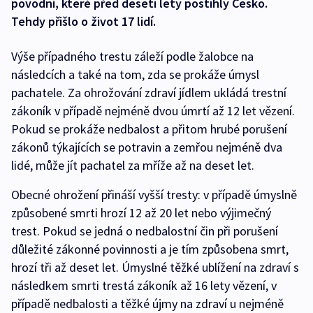
povodní, které před deseti lety postihly Česko.
Tehdy přišlo o život 17 lidí.
Výše případného trestu záleží podle žalobce na
následcích a také na tom, zda se prokáže úmysl
pachatele. Za ohrožování zdraví jídlem ukládá trestní
zákoník v případě nejméně dvou úmrtí až 12 let vězení.
Pokud se prokáže nedbalost a přitom hrubé porušení
zákonů týkajících se potravin a zemřou nejméně dva
lidé, může jít pachatel za mříže až na deset let.
Obecné ohrožení přináší vyšší tresty: v případě úmyslně
způsobené smrti hrozí 12 až 20 let nebo výjimečný
trest. Pokud se jedná o nedbalostní čin při porušení
důležité zákonné povinnosti a je tím způsobena smrt,
hrozí tři až deset let. Úmyslné těžké ublížení na zdraví s
následkem smrti trestá zákoník až 16 lety vězení, v
případě nedbalosti a těžké újmy na zdraví u nejméně