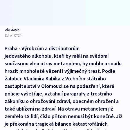
obrázek
Zdroj:
ČT24
Praha - Výrobcům a distributorům
jedovatého alkoholu, kteří by měli na svědomí
současnou vlnu otrav metanolem, by mohlo u soudu
hrozit mnoholeté vězení i výjimečný trest. Podle
žalobce Vladimíra Kubíka z Vrchního státního
zastupitelství v Olomouci se na podezření, které
policie vyšetřuje, vztahují paragrafy z trestního
zákoníku o ohrožování zdraví, obecném ohrožení a
také ublížení na zdraví. Na otravu metanolem již
zemřelo 18 lidí, číslo přitom nemusí být konečné. Již
je překonána tragická bilance katastrofálních