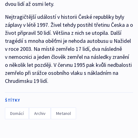
dvou lidí až osmi lety.
Nejtragičtější událostí v historii České republiky byly
záplavy v létě 1997. Živel tehdy postihl třetinu Česka a o
život připravil 50 lidí. Většina z nich se utopila. Další
tragédií s mnoha oběťmi je nehoda autobusu u Nažidel
v roce 2003. Na místě zemřelo 17 lidí, dva následně
v nemocnici a jeden člověk zemřel na následky zranění
o několik let později. V červnu 1995 pak kvůli nedbalosti
zemřelo při srážce osobního vlaku s nákladním na
Chrudimsku 19 lidí.
ŠTÍTKY
Domácí
Archiv
Metanol