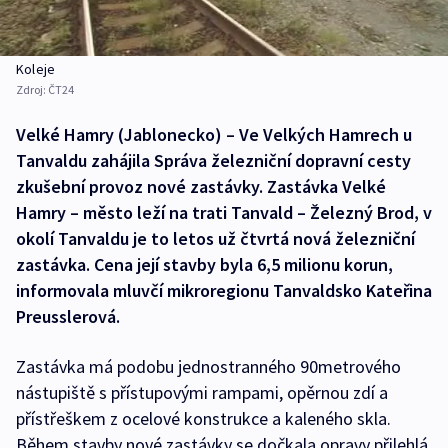
Koleje
Zdroj:
ČT24
Velké Hamry (Jablonecko) – Ve Velkých Hamrech u
Tanvaldu zahájila Správa železniční dopravní cesty
zkušební provoz nové zastávky. Zastávka Velké
Hamry – město leží na trati Tanvald – Železný Brod, v
okolí Tanvaldu je to letos už čtvrtá nová železniční
zastávka. Cena její stavby byla 6,5 milionu korun,
informovala mluvčí mikroregionu Tanvaldsko Kateřina
Preusslerová.
Zastávka má podobu jednostranného 90metrového
nástupiště s přístupovými rampami, opěrnou zdí a
přístřeškem z ocelové konstrukce a kaleného skla.
Během stavby nové zastávky se dočkala opravy přilehlá