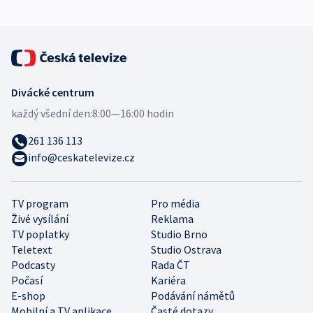
Divácké centrum
každý všední den:
8:00—16:00 hodin
261 136 113
info@ceskatelevize.cz
TV program
Pro média
Živé vysílání
Reklama
TV poplatky
Studio Brno
Teletext
Studio Ostrava
Podcasty
Rada ČT
Počasí
Kariéra
E-shop
Podávání námětů
Mobilní a TV aplikace
Časté dotazy