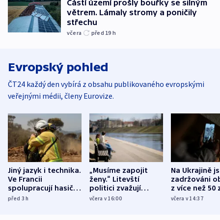
Částí území prošly bouřky se silným
větrem. Lámaly stromy a poničily
střechu
včera
před 19
h
Evropský pohled
ČT24 každý den vybírá z obsahu publikovaného evropskými
veřejnými médii, členy Eurovize.
Jiný jazyk i technika.
„Musíme zapojit
Na Ukrajině j
Ve Francii
ženy.“ Litevští
zadržováni o
spolupracují hasiči z
politici zvažují
z více než 50 
různých zemí
dohodu o
Bojovali na s
před 3
h
včera v 16:00
včera v 14:37
demografii
Ruska