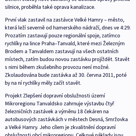
silnice, proběhla také oprava kanalizace.
První vlak zastavil na zastávce Velké Hamry – město,
která leží severně od hamerského nádraží, dnes ve 4:29.
Prozatím zastavují pouze regionální spoje, zatímco
rychlíky na lince Praha–Tanvald, které mezi Železným
Brodem a Tanvaldem zastavují na všech ostatních
místech, zatím budou novou zastávku projíždět. Stavět
s nimi během zkušebního provozu není možné.
Zkolaudována bude zastávka až 30. června 2011, poté
by na ní rychlíky měly začít stavět.
Projekt Zlepšení dopravní obslužnosti území
Mikroregionu Tanvaldsko zahrnuje výstavbu čtyř
železničních zastávek a výměnu 18 čekáren na
autobusových zastávkách v městech Desná, Smržovka
a Velké Hamry. Jeho cílem je zkvalitnění dopravní
obslužnosti obcí mikroregionu. Celkové náklady jsou