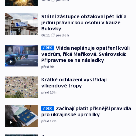
Státní zástupce obžaloval pět lidí a
jednu právnickou osobu v kauze
Bulovky
06:11
před 6
h
Vláda neplánuje opatření kvůli
VIDEO
vedrům, říká Maříková. Svárovská:
Připravme se na následky
před 9
h
Krátké ochlazení vystřídají
víkendové tropy
před 10
h
Začínají platit přísnější pravidla
VIDEO
pro ukrajinské uprchlíky
před 12
h