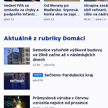
Vedení FIFA se
Od Moravy po
Ukrajina zasá
omluvilo za chyby a
Maďarsko. Srpnová
obří rafinerii
podpořilo Infantina.
horká vlna se zapíše
cílilo na nádra
UEFA trvá na
do dějin
autobus
před 1
h
před 1
h
08:52
před 1
h
bojkotu
klimatologie
Aktuálně z rubriky
Domácí
Demolice vyhořelé výškové budovy
ve Zlíně začne až v následujících
dnech
12:29
před 2
h
Sečteno: Pardubický kraj
VIDEO
před 3
h
Průmyslová výroba v červnu
vzrostla nejvíce od prosince
10:10
před 6
h