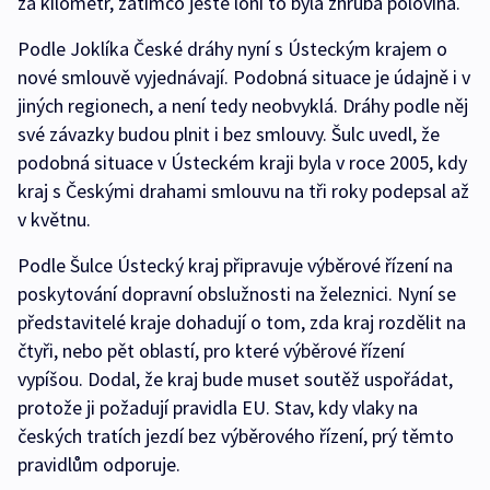
za kilometr, zatímco ještě loni to byla zhruba polovina.
Podle Joklíka České dráhy nyní s Ústeckým krajem o
nové smlouvě vyjednávají. Podobná situace je údajně i v
jiných regionech, a není tedy neobvyklá. Dráhy podle něj
své závazky budou plnit i bez smlouvy. Šulc uvedl, že
podobná situace v Ústeckém kraji byla v roce 2005, kdy
kraj s Českými drahami smlouvu na tři roky podepsal až
v květnu.
Podle Šulce Ústecký kraj připravuje výběrové řízení na
poskytování dopravní obslužnosti na železnici. Nyní se
představitelé kraje dohadují o tom, zda kraj rozdělit na
čtyři, nebo pět oblastí, pro které výběrové řízení
vypíšou. Dodal, že kraj bude muset soutěž uspořádat,
protože ji požadují pravidla EU. Stav, kdy vlaky na
českých tratích jezdí bez výběrového řízení, prý těmto
pravidlům odporuje.