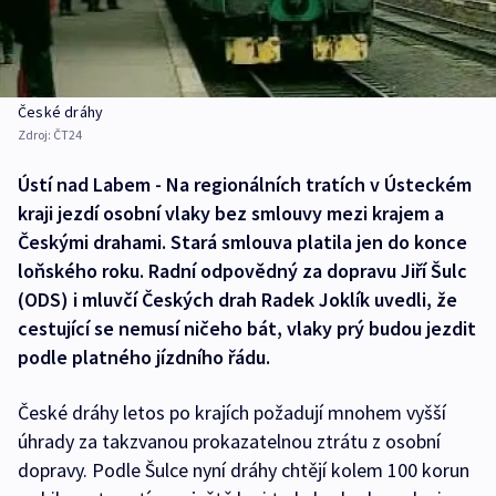
České dráhy
Zdroj:
ČT24
Ústí nad Labem - Na regionálních tratích v Ústeckém
kraji jezdí osobní vlaky bez smlouvy mezi krajem a
Českými drahami. Stará smlouva platila jen do konce
loňského roku. Radní odpovědný za dopravu Jiří Šulc
(ODS) i mluvčí Českých drah Radek Joklík uvedli, že
cestující se nemusí ničeho bát, vlaky prý budou jezdit
podle platného jízdního řádu.
České dráhy letos po krajích požadují mnohem vyšší
úhrady za takzvanou prokazatelnou ztrátu z osobní
dopravy. Podle Šulce nyní dráhy chtějí kolem 100 korun