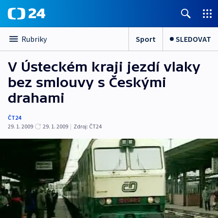
Sport
SLEDOVAT
Rubriky
V Ústeckém kraji jezdí vlaky
bez smlouvy s Českými
drahami
ČT24
29. 1. 2009
29. 1. 2009
|
Zdroj:
ČT24