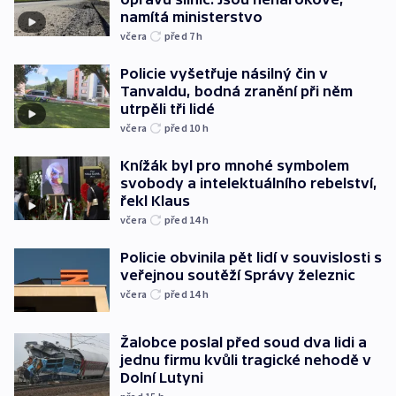
namítá ministerstvo
včera
před 7
h
Policie vyšetřuje násilný čin v
Tanvaldu, bodná zranění při něm
utrpěli tři lidé
včera
před 10
h
Knížák byl pro mnohé symbolem
svobody a intelektuálního rebelství,
řekl Klaus
včera
před 14
h
Policie obvinila pět lidí v souvislosti s
veřejnou soutěží Správy železnic
včera
před 14
h
Žalobce poslal před soud dva lidi a
jednu firmu kvůli tragické nehodě v
Dolní Lutyni