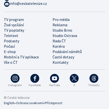
info@ceskatelevize.cz
TV program
Pro média
Živé vysílání
Reklama
TV poplatky
Studio Brno
Teletext
Studio Ostrava
Podcasty
Rada ČT
Počasí
Kariéra
E-shop
Podávání námětů
Mobilní a TV aplikace
Časté dotazy
Vše o ČT
Kontakty
Instagram
Facebook
YouTube
X
Threads
© Česká televize
•
•
English
Ochrana soukromí
Přístupnost