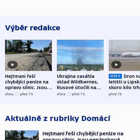
Výběr redakce
Hejtmani řeší
Ukrajina zasáhla
Dron n
VIDEO
chybějící peníze na
sklad Wildberries,
letišti u Lips
opravu silnic. Jsou
Rusové útočili na
skoro kilo trh
nenárokové, namítá
trh, hasiče či
indicie ukazuj
včera
před 7
h
včera
před 7
h
před 7
h
ministerstvo
stadion
Rusko
Aktuálně z rubriky
Domácí
Hejtmani řeší chybějící peníze na
opravu silnic. Jsou nenárokové,