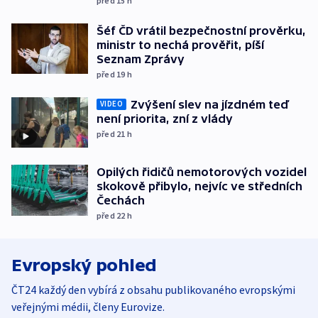
před 15
h
Šéf ČD vrátil bezpečnostní prověrku,
ministr to nechá prověřit, píší
Seznam Zprávy
před 19
h
Zvýšení slev na jízdném teď
VIDEO
není priorita, zní z vlády
před 21
h
Opilých řidičů nemotorových vozidel
skokově přibylo, nejvíc ve středních
Čechách
před 22
h
Evropský pohled
ČT24 každý den vybírá z obsahu publikovaného evropskými
veřejnými médii, členy Eurovize.