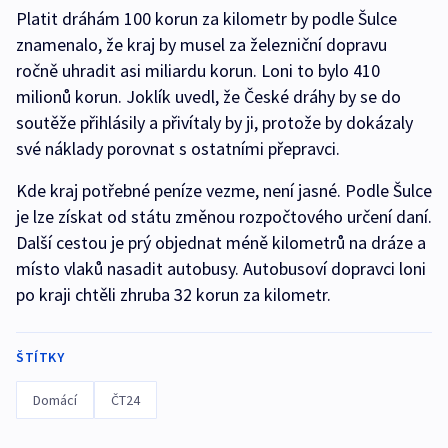
Platit dráhám 100 korun za kilometr by podle Šulce
znamenalo, že kraj by musel za železniční dopravu
ročně uhradit asi miliardu korun. Loni to bylo 410
milionů korun. Joklík uvedl, že České dráhy by se do
soutěže přihlásily a přivítaly by ji, protože by dokázaly
své náklady porovnat s ostatními přepravci.
Kde kraj potřebné peníze vezme, není jasné. Podle Šulce
je lze získat od státu změnou rozpočtového určení daní.
Další cestou je prý objednat méně kilometrů na dráze a
místo vlaků nasadit autobusy. Autobusoví dopravci loni
po kraji chtěli zhruba 32 korun za kilometr.
ŠTÍTKY
Domácí
ČT24