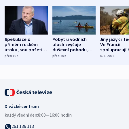
Spekulace o
Pobyt u vodních
Jiný jazyk i t
přímém ruském
ploch zvyšuje
Ve Francii
útoku jsou pošetilé,
duševní pohodu,
spolupracují h
míní estonský
ukázala
různých zemí
před 10
h
před 20
h
6. 8. 2026
bezpečnostní
mezinárodní studie
expert
Divácké centrum
každý všední den:
8:00—16:00 hodin
261 136 113