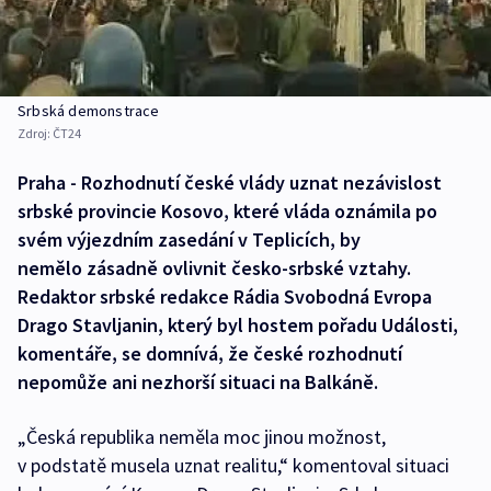
Srbská demonstrace
Zdroj:
ČT24
Praha - Rozhodnutí české vlády uznat nezávislost
srbské provincie Kosovo, které vláda oznámila po
svém výjezdním zasedání v Teplicích, by
nemělo zásadně ovlivnit česko-srbské vztahy.
Redaktor srbské redakce Rádia Svobodná Evropa
Drago Stavljanin, který byl hostem pořadu Události,
komentáře, se domnívá, že české rozhodnutí
nepomůže ani nezhorší situaci na Balkáně.
„Česká republika neměla moc jinou možnost,
v podstatě musela uznat realitu,“ komentoval situaci