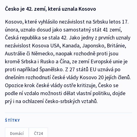
Česko je 42. zemí, která uznala Kosovo
Kosovo, které vyhlásilo nezávislost na Srbsku letos 17.
února, uznalo dosud jako samostatný stát 41 zemí,
Česká republika se stala 42. Jako jedny z prvních uznaly
nezávislost Kosova USA, Kanada, Japonsko, Británie,
Austrálie či Německo, naopak rozhodně proti jsou
kromě Srbska i Rusko a Čína, ze zemí Evropské unie je
proti například Španělsko. Z 27 států EU uznává po
dnešním rozhodnutí české vlády Kosovo 20 jejích členů.
Opozice krok české vlády ostře kritizuje, Česko se
podle ní vzdalo možnosti dělat vlastní politiku, dojde
prý i na ochlazení česko-srbských vztahů.
ŠTÍTKY
Domácí
ČT24