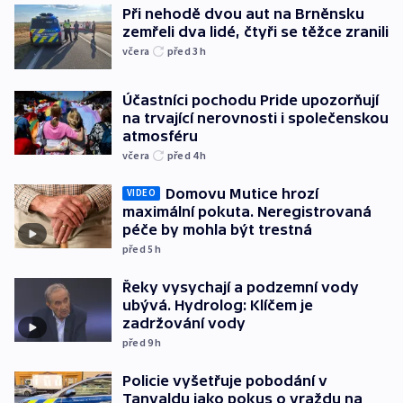
Při nehodě dvou aut na Brněnsku
zemřeli dva lidé, čtyři se těžce zranili
včera
před 3
h
Účastníci pochodu Pride upozorňují
na trvající nerovnosti i společenskou
atmosféru
včera
před 4
h
Domovu Mutice hrozí
VIDEO
maximální pokuta. Neregistrovaná
péče by mohla být trestná
před 5
h
Řeky vysychají a podzemní vody
ubývá. Hydrolog: Klíčem je
zadržování vody
před 9
h
Policie vyšetřuje pobodání v
Tanvaldu jako pokus o vraždu na