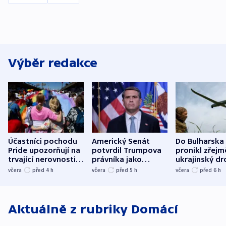
Výběr redakce
Účastníci pochodu
Americký Senát
Do Bulharska
Pride upozorňují na
potvrdil Trumpova
pronikl zřejm
trvající nerovnosti i
právníka jako
ukrajinský dr
společenskou
ministra
explodoval k
včera
před 4
h
včera
před 5
h
včera
před 6
h
atmosféru
spravedlnosti
od plynovod
Aktuálně z rubriky
Domácí