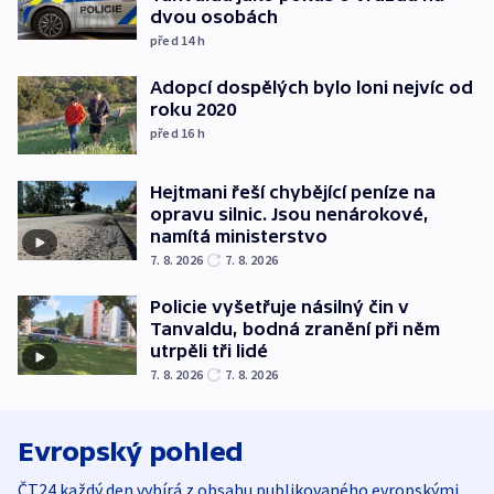
dvou osobách
před 14
h
Adopcí dospělých bylo loni nejvíc od
roku 2020
před 16
h
Hejtmani řeší chybějící peníze na
opravu silnic. Jsou nenárokové,
namítá ministerstvo
7. 8. 2026
7. 8. 2026
Policie vyšetřuje násilný čin v
Tanvaldu, bodná zranění při něm
utrpěli tři lidé
7. 8. 2026
7. 8. 2026
Evropský pohled
ČT24 každý den vybírá z obsahu publikovaného evropskými