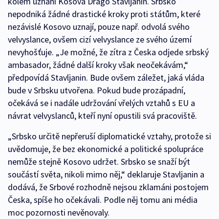
kolem uznání Kosova Drago Stavljanin. Srbsko
nepodniká žádné drastické kroky proti státům, které
nezávislé Kosovo uznají, pouze např. odvolá svého
velvyslance, ovšem cizí velvyslance ze svého území
nevyhošťuje. „Je možné, že zítra z Česka odjede srbský
ambasador, žádné další kroky však neočekávám,“
předpovídá Stavljanin. Bude ovšem záležet, jaká vláda
bude v Srbsku utvořena. Pokud bude prozápadní,
očekává se i nadále udržování vřelých vztahů s EU a
návrat velvyslanců, kteří nyní opustili svá pracoviště.
„Srbsko určitě nepřeruší diplomatické vztahy, protože si
uvědomuje, že bez ekonomické a politické spolupráce
nemůže stejně Kosovo udržet. Srbsko se snaží být
součástí světa, nikoli mimo něj,“ deklaruje Stavljanin a
dodává, že Srbové rozhodně nejsou zklamáni postojem
Česka, spíše ho očekávali. Podle něj tomu ani média
moc pozornosti nevěnovaly.