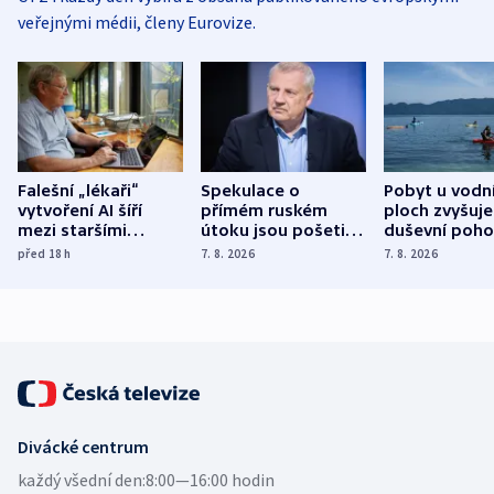
veřejnými médii, členy Eurovize.
Falešní „lékaři“
Spekulace o
Pobyt u vodn
vytvoření AI šíří
přímém ruském
ploch zvyšuje
mezi staršími
útoku jsou pošetilé,
duševní poho
Poláky nebezpečné
míní estonský
ukázala
před 18
h
7. 8. 2026
7. 8. 2026
zdravotní rady
bezpečnostní
mezinárodní 
expert
Divácké centrum
každý všední den:
8:00—16:00 hodin