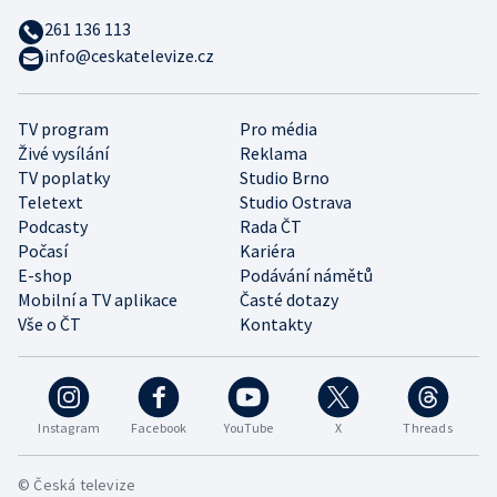
261 136 113
info@ceskatelevize.cz
TV program
Pro média
Živé vysílání
Reklama
TV poplatky
Studio Brno
Teletext
Studio Ostrava
Podcasty
Rada ČT
Počasí
Kariéra
E-shop
Podávání námětů
Mobilní a TV aplikace
Časté dotazy
Vše o ČT
Kontakty
Instagram
Facebook
YouTube
X
Threads
© Česká televize