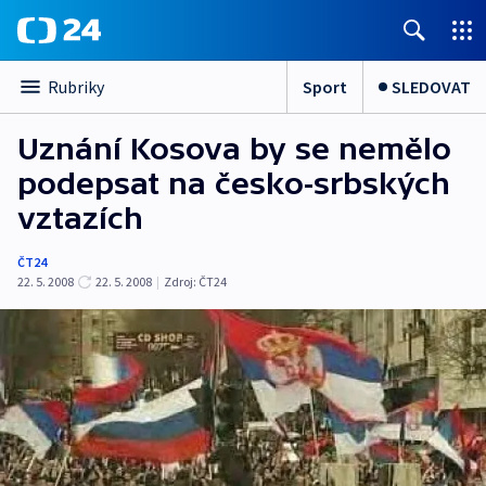
Sport
SLEDOVAT
Rubriky
Uznání Kosova by se nemělo
podepsat na česko-srbských
vztazích
ČT24
22. 5. 2008
22. 5. 2008
|
Zdroj:
ČT24