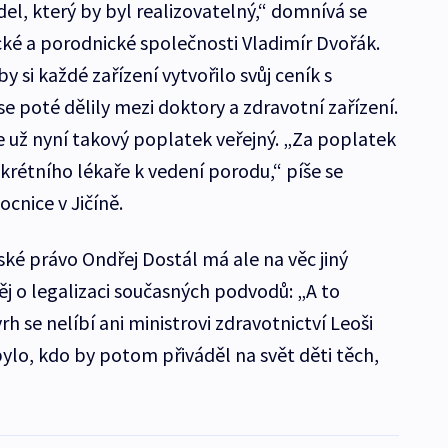
el, který by byl realizovatelný,“ domnívá se
ké a porodnické společnosti Vladimír Dvořák.
si každé zařízení vytvořilo svůj ceník s
se poté dělily mezi doktory a zdravotní zařízení.
je už nyní takový poplatek veřejný. „Za poplatek
krétního lékaře k vedení porodu,“ píše se
cnice v Jičíně.
ské právo Ondřej Dostál má ale na věc jiný
ěj o legalizaci současných podvodů: „A to
h se nelíbí ani ministrovi zdravotnictví Leoši
ylo, kdo by potom přiváděl na svět děti těch,