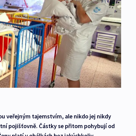
ou veřejným tajemstvím, ale nikdo jej nikdy
otní pojišťovně. Částky se přitom pohybují od
 Ženy platí v obálkách bez jakýchkoliv