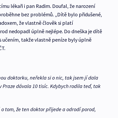
ícímu lékaři i pan Radim. Doufal, že narození
proběhne bez problémů. „Dítě bylo přidušené,
adoxem, že vlastně člověk si platí
rod nedopadl úplně nejlépe. Do dneška je dítě
 učením, takže vlastně peníze byly úplně
ČT.
 doktorku, neřekla si o nic, tak jsem jí dala
v Praze dávala 10 tisíc. Kdybych rodila teď, tak
ě o tom, že ten doktor přijede a odrodí porod,