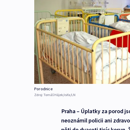
Porodnice
Zdroj:
Tomáš Hájek/isifa/LN
Praha – Úplatky za porod js
neoznámil policii ani zdrav
pěti do dvaceti tisíc korun.