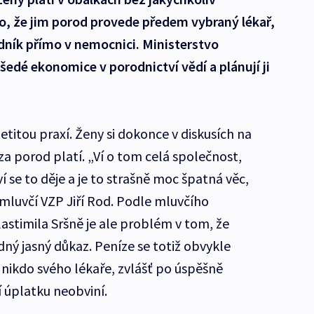
o, že jim porod provede předem vybraný lékař,
dník přímo v nemocnici. Ministerstvo
 šedé ekonomice v porodnictví vědí a plánují ji
etitou praxí. Ženy si dokonce v diskusích na
e za porod platí. „Ví o tom celá společnost,
 se to děje a je to strašně moc špatná věc,
 mluvčí VZP Jiří Rod. Podle mluvčího
lastimila Sršně je ale problém v tom, že
ný jasný důkaz. Peníze se totiž obvykle
 nikdo svého lékaře, zvlášť po úspěšně
í úplatku neobviní.