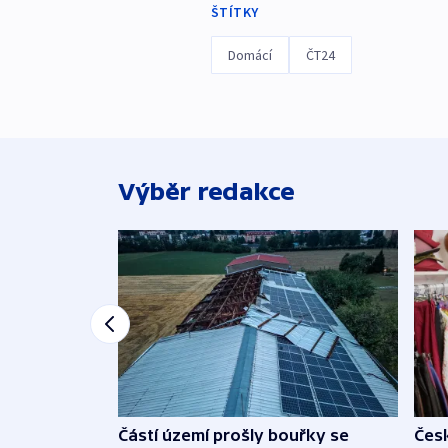
ŠTÍTKY
Domácí
ČT24
Výběr redakce
Částí území prošly bouřky se
Čes