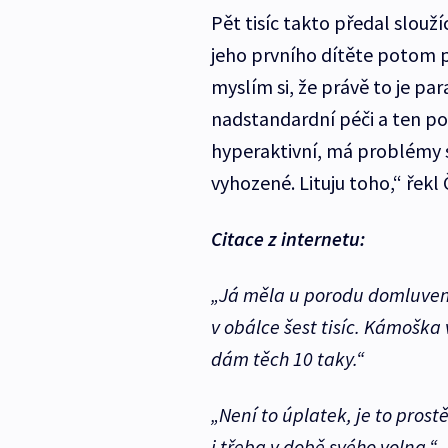
Pět tisíc takto předal slouž
jeho prvního dítěte potom 
myslím si, že právě to je par
nadstandardní péči a ten po
hyperaktivní, má problémy s
vyhozené. Lituju toho,“ řekl 
Citace z internetu:
„Já měla u porodu domluvenou
v obálce šest tisíc. Kámoška 
dám těch 10 taky.“
„Není to úplatek, je to prost
i třeba v době svého volna.“