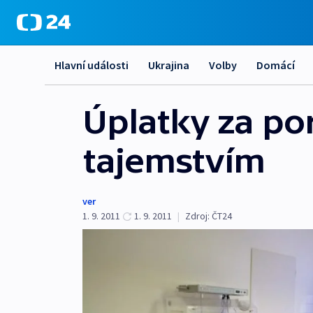
Hlavní události
Ukrajina
Volby
Domácí
Úplatky za po
tajemstvím
ver
1. 9. 2011
1. 9. 2011
|
Zdroj:
ČT24