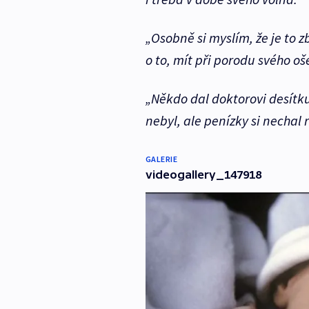
„Osobně si myslím, že je to z
o to, mít při porodu svého oše
„Někdo dal doktorovi desítku
nebyl, ale penízky si nechal 
GALERIE
videogallery_147918