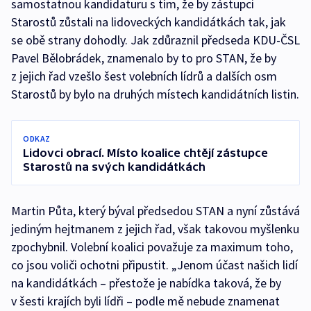
samostatnou kandidaturu s tím, že by zástupci
Starostů zůstali na lidoveckých kandidátkách tak, jak
se obě strany dohodly. Jak zdůraznil předseda KDU-ČSL
Pavel Bělobrádek, znamenalo by to pro STAN, že by
z jejich řad vzešlo šest volebních lídrů a dalších osm
Starostů by bylo na druhých místech kandidátních listin.
ODKAZ
Lidovci obrací. Místo koalice chtějí zástupce
Starostů na svých kandidátkách
Martin Půta, který býval předsedou STAN a nyní zůstává
jediným hejtmanem z jejich řad, však takovou myšlenku
zpochybnil. Volební koalici považuje za maximum toho,
co jsou voliči ochotni připustit. „Jenom účast našich lidí
na kandidátkách – přestože je nabídka taková, že by
v šesti krajích byli lídři – podle mě nebude znamenat