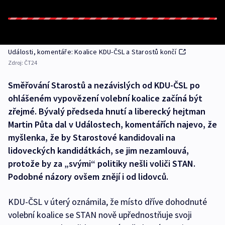
Události, komentáře: Koalice KDU-ČSL a Starostů končí
Zdroj:
ČT24
Směřování Starostů a nezávislých od KDU-ČSL po
ohlášeném vypovězení volební koalice začíná být
zřejmé. Bývalý předseda hnutí a liberecký hejtman
Martin Půta dal v Událostech, komentářích najevo, že
myšlenka, že by Starostové kandidovali na
lidoveckých kandidátkách, se jim nezamlouvá,
protože by za „svými“ politiky nešli voliči STAN.
Podobné názory ovšem znějí i od lidovců.
KDU-ČSL v úterý oznámila, že místo dříve dohodnuté
volební koalice se STAN nově upřednostňuje svoji