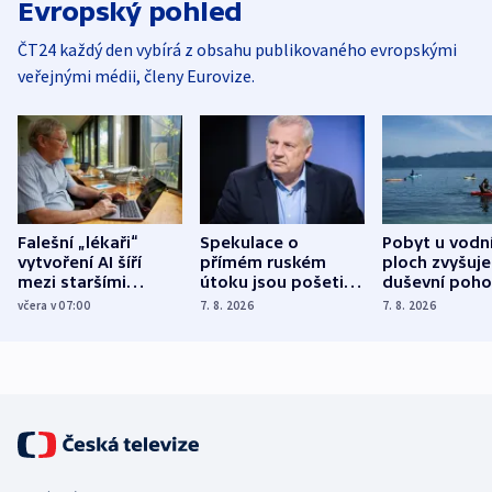
Evropský pohled
ČT24 každý den vybírá z obsahu publikovaného evropskými
veřejnými médii, členy Eurovize.
Falešní „lékaři“
Spekulace o
Pobyt u vodn
vytvoření AI šíří
přímém ruském
ploch zvyšuje
mezi staršími
útoku jsou pošetilé,
duševní poho
Poláky nebezpečné
míní estonský
ukázala
včera v 07:00
7. 8. 2026
7. 8. 2026
zdravotní rady
bezpečnostní
mezinárodní 
expert