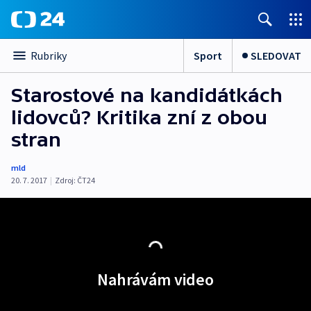
Sport
SLEDOVAT
Rubriky
Starostové na kandidátkách
lidovců? Kritika zní z obou
stran
mld
20. 7. 2017
|
Zdroj:
ČT24
Nahrávám video