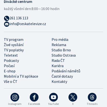
Divácké centrum
každý všední den:
8:00—16:00 hodin
261 136 113
info@ceskatelevize.cz
TV program
Pro média
Živé vysílání
Reklama
TV poplatky
Studio Brno
Teletext
Studio Ostrava
Podcasty
Rada ČT
Počasí
Kariéra
E-shop
Podávání námětů
Mobilní a TV aplikace
Časté dotazy
Vše o ČT
Kontakty
Instagram
Facebook
YouTube
X
Threads