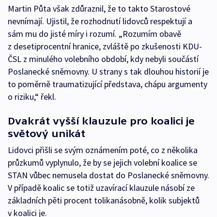
Martin Půta však zdůraznil, že to takto Starostové
nevnímají. Ujistil, že rozhodnutí lidovců respektují a
sám mu do jisté míry i rozumí. „Rozumím obavě
z desetiprocentní hranice, zvláště po zkušenosti KDU-
ČSL z minulého volebního období, kdy nebyli součástí
Poslanecké sněmovny. U strany s tak dlouhou historií je
to poměrně traumatizující představa, chápu argumenty
o riziku,“ řekl.
Dvakrát vyšší klauzule pro koalici je
světový unikát
Lidovci přišli se svým oznámením poté, co z několika
průzkumů vyplynulo, že by se jejich volební koalice se
STAN vůbec nemusela dostat do Poslanecké sněmovny.
V případě koalic se totiž uzavírací klauzule násobí ze
základních pěti procent tolikanásobně, kolik subjektů
v koalici je.