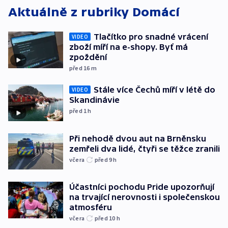
Aktuálně z rubriky
Domácí
Tlačítko pro snadné vrácení
VIDEO
zboží míří na e-shopy. Byť má
zpoždění
před 16
m
Stále více Čechů míří v létě do
VIDEO
Skandinávie
před 1
h
Při nehodě dvou aut na Brněnsku
zemřeli dva lidé, čtyři se těžce zranili
včera
před 9
h
Účastníci pochodu Pride upozorňují
na trvající nerovnosti i společenskou
atmosféru
včera
před 10
h