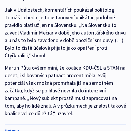
Jak v Událostech, komentářích poukázal politolog
Tomáš Lebeda, je to ustanovení unikátní, podobné
pravidlo platí už jen na Slovensku. „Na Slovensku to
zavedl Vladimír Mečiar v době jeho autoritářského drivu
a u nás to bylo zavedeno v době opoziční smlouvy. (…)
Bylo to čistě účelově přijato jako opatření proti
Čtyřkoalici,“ shrnul.
Martin Půta ovšem míní, že koalice KDU-ČSL a STAN na
deset, i slibovaných patnáct procent měla. Svůj
potenciál však možná promrhala již na samotném
začátku, když se po hlavě nevrhla do intenzivní
kampaně. „Nový subjekt prostě musí zapracovat na
tom, aby ho lidé znali. A v průzkumech je znalost takové
koalice velice důležitá,“ uzavřel.