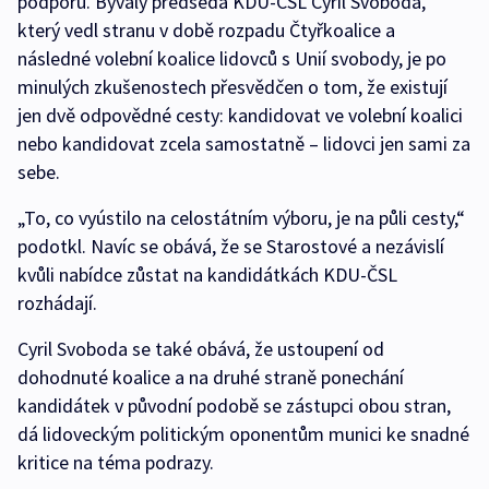
podporu. Bývalý předseda KDU-ČSL Cyril Svoboda,
který vedl stranu v době rozpadu Čtyřkoalice a
následné volební koalice lidovců s Unií svobody, je po
minulých zkušenostech přesvědčen o tom, že existují
jen dvě odpovědné cesty: kandidovat ve volební koalici
nebo kandidovat zcela samostatně – lidovci jen sami za
sebe.
„To, co vyústilo na celostátním výboru, je na půli cesty,“
podotkl. Navíc se obává, že se Starostové a nezávislí
kvůli nabídce zůstat na kandidátkách KDU-ČSL
rozhádají.
Cyril Svoboda se také obává, že ustoupení od
dohodnuté koalice a na druhé straně ponechání
kandidátek v původní podobě se zástupci obou stran,
dá lidoveckým politickým oponentům munici ke snadné
kritice na téma podrazy.