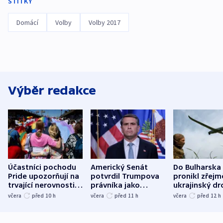
ŠTÍTKY
Domácí
Volby
Volby 2017
Výběr redakce
Účastníci pochodu
Americký Senát
Do Bulharska
Pride upozorňují na
potvrdil Trumpova
pronikl zřejm
trvající nerovnosti i
právníka jako
ukrajinský dr
společenskou
ministra
explodoval k
včera
před 10
h
včera
před 11
h
včera
před 12
h
atmosféru
spravedlnosti
od plynovod