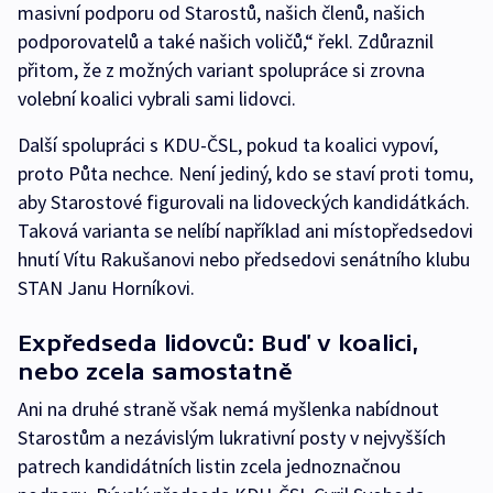
masivní podporu od Starostů, našich členů, našich
podporovatelů a také našich voličů,“ řekl. Zdůraznil
přitom, že z možných variant spolupráce si zrovna
volební koalici vybrali sami lidovci.
Další spolupráci s KDU-ČSL, pokud ta koalici vypoví,
proto Půta nechce. Není jediný, kdo se staví proti tomu,
aby Starostové figurovali na lidoveckých kandidátkách.
Taková varianta se nelíbí například ani místopředsedovi
hnutí Vítu Rakušanovi nebo předsedovi senátního klubu
STAN Janu Horníkovi.
Expředseda lidovců: Buď v koalici,
nebo zcela samostatně
Ani na druhé straně však nemá myšlenka nabídnout
Starostům a nezávislým lukrativní posty v nejvyšších
patrech kandidátních listin zcela jednoznačnou