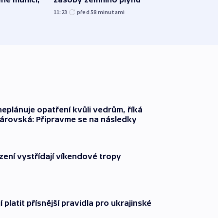
11:23
před 58
minutami
08:52
neplánuje opatření kvůli vedrům, říká
árovská: Připravme se na následky
zení vystřídají víkendové tropy
í platit přísnější pravidla pro ukrajinské