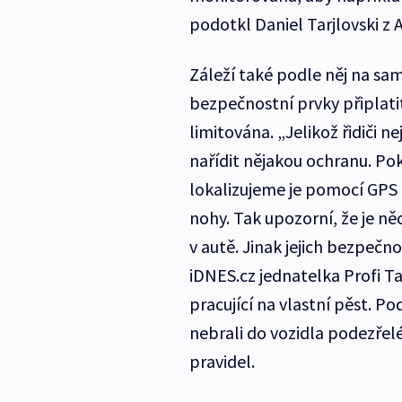
podotkl Daniel Tarjlovski z 
Záleží také podle něj na sam
bezpečnostní prvky připlatit.
limitována. „Jelikož řidiči
nařídit nějakou ochranu. Pok
lokalizujeme je pomocí GPS a
nohy. Tak upozorní, že je ně
v autě. Jinak jejich bezpečn
iDNES.cz jednatelka Profi Tax
pracující na vlastní pěst. Po
nebrali do vozidla podezřel
pravidel.