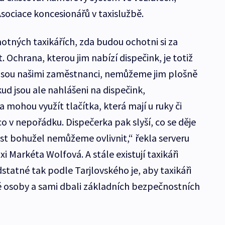
Asociace koncesionářů v taxislužbě.
otných taxikářích, zda budou ochotni si za
 Ochrana, kterou jim nabízí dispečink, je totiž
 nejsou našimi zaměstnanci, nemůžeme jim plošně
ud jsou ale nahlášeni na dispečink,
 mohou využít tlačítka, která mají u ruky či
co v nepořádku. Dispečerka pak slyší, co se děje
ost bohužel nemůžeme ovlivnit,“ řekla serveru
i Markéta Wolfová. A stále existují taxikáři
dstatné tak podle Tarjlovského je, aby taxikáři
é osoby a sami dbali základních bezpečnostních