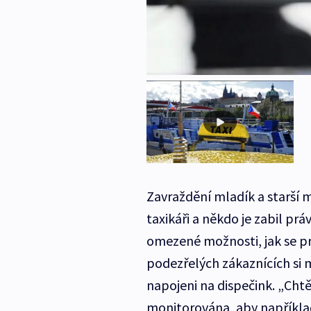
Zavraždění mladík a starší mu
taxikáři a někdo je zabil pr
omezené možnosti, jak se p
podezřelých zákaznících si 
napojeni na dispečink. „Ch
monitorována, aby například