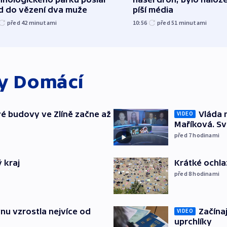
d do vězení dva muže
píší média
před 42
minutami
10:56
před 51
minutami
ky
Domácí
é budovy ve Zlíně začne až
Vláda 
VIDEO
Maříková. Sv
před 7
hodinami
 kraj
Krátké ochla
před 8
hodinami
nu vzrostla nejvíce od
Začínaj
VIDEO
uprchlíky