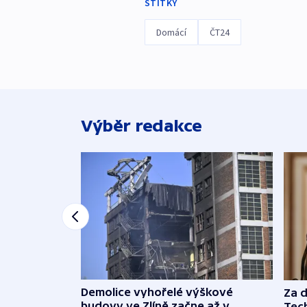
ŠTÍTKY
Domácí
ČT24
Výběr redakce
Demolice vyhořelé výškové
Za 
budovy ve Zlíně začne až v
Tec