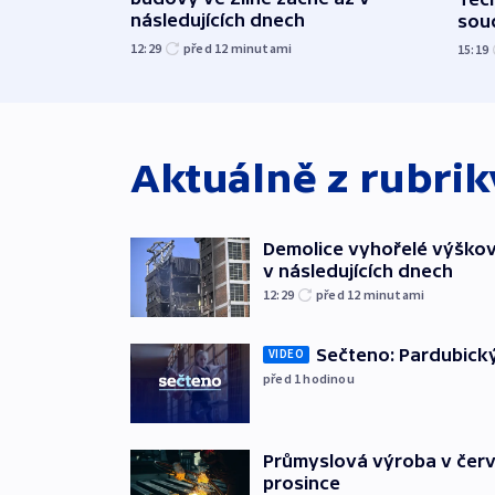
následujících dnech
sou
12:29
před 12
minutami
15:19
Aktuálně z rubri
Demolice vyhořelé výškov
v následujících dnech
12:29
před 12
minutami
Sečteno: Pardubický
VIDEO
před 1
hodinou
Průmyslová výroba v červ
prosince