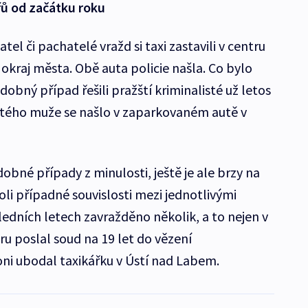
řů od začátku roku
tel či pachatelé vražd si taxi zastavili v centru
okraj města. Obě auta policie našla. Co bylo
dobný případ řešili pražští kriminalisté už letos
letého muže se našlo v zaparkovaném autě v
obné případy z minulosti, ještě je ale brzy na
koli případné souvislosti mezi jednotlivými
ledních letech zavražděno několik, a to nejen v
ru poslal soud na 19 let do vězení
oni ubodal taxikářku v Ústí nad Labem.