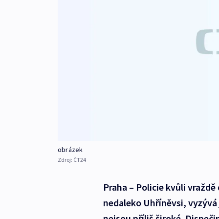
obrázek
Zdroj:
ČT24
Praha – Policie kvůli vraždě 
nedaleko Uhříněvsi, vyzývá j
nejsou příliš široké. Dispe