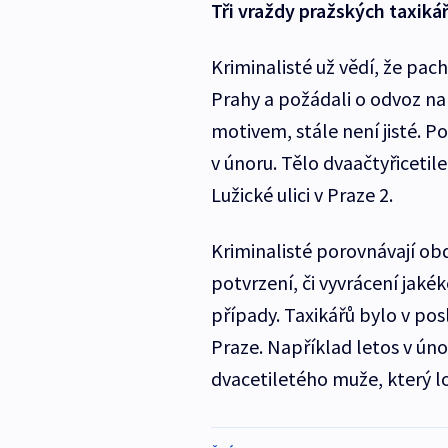
Tři vraždy pražských taxiká
Kriminalisté už vědí, že pacha
Prahy a požádali o odvoz na 
motivem, stále není jisté. Po
v únoru. Tělo dvaačtyřiceti
Lužické ulici v Praze 2.
Kriminalisté porovnávají obd
potvrzení, či vyvrácení jaké
případy. Taxikářů bylo v pos
Praze. Například letos v úno
dvacetiletého muže, který l