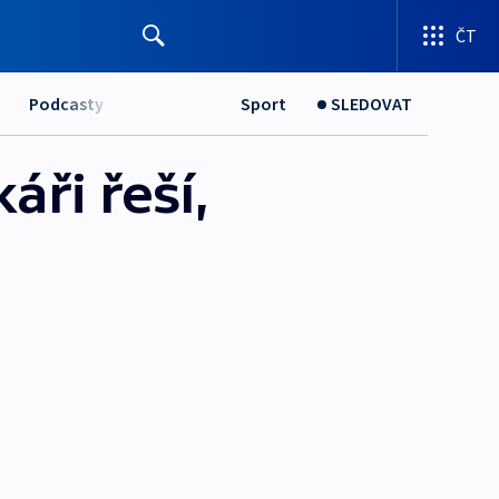
ČT
Podcasty
Sport
SLEDOVAT
áři řeší,