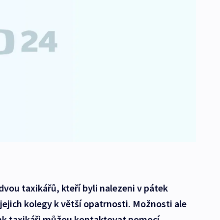
dvou taxikářů, kteří byli nalezeni v pátek
ejich kolegy k větší opatrnosti. Možnosti ale
čink taxikáři můžou kontaktovat pomocí