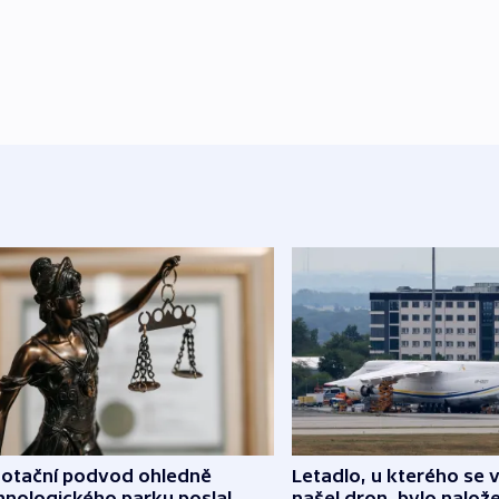
dotační podvod ohledně
Letadlo, u kterého se 
hnologického parku poslal
našel dron, bylo nalož