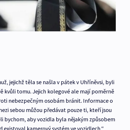
ž, jejichž těla se našla v pátek v Uhříněvsi, byli
ávě kvůli tomu. Jejich kolegové ale mají poměrně
roti nebezpečným osobám bránit. Informace o
mezi sebou můžou předávat pouze ti, kteří jsou
těli bychom, aby vozidla byla nějakým způsobem
 existoval kamerový systém ve vozidlech,“