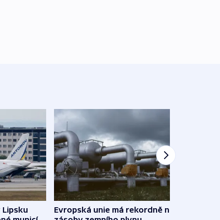
v Lipsku
Evropská unie má rekordně nízké
V Rus
ené municí,
zásoby zemního plynu
Ukraj