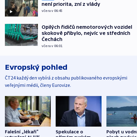
není priorita, zní z vlády
včera v 06:45
Opilých řidičů nemotorových vozidel
skokově přibylo, nejvíc ve středních
Čechách
včera v 06:01
Evropský pohled
ČT24 každý den vybírá z obsahu publikovaného evropskými
veřejnými médii, členy Eurovize.
Falešní „lékaři“
Spekulace o
Pobyt u vodn