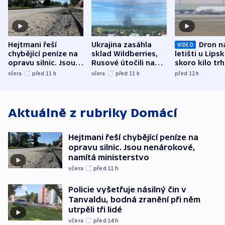
Hejtmani řeší
Ukrajina zasáhla
Dron n
VIDEO
chybějící peníze na
sklad Wildberries,
letišti u Lips
opravu silnic. Jsou
Rusové útočili na
skoro kilo trh
nenárokové, namítá
trh, hasiče či
indicie ukazuj
včera
před 11
h
včera
před 11
h
před 12
h
ministerstvo
stadion
Rusko
Aktuálně z rubriky
Domácí
Hejtmani řeší chybějící peníze na
opravu silnic. Jsou nenárokové,
namítá ministerstvo
včera
před 11
h
Policie vyšetřuje násilný čin v
Tanvaldu, bodná zranění při něm
utrpěli tři lidé
včera
před 14
h