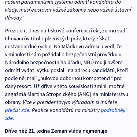
našem parlamentním systému odmítl kandidáta do
vlády, musí existovat vážné zákonné nebo vážné ústavní
důvody.“
Prezident dnes na tiskové konferenci řekl, že mu vadí
Chovancův titul z plzeňských práv, který získal
nestandardně rychle. Na Mládkovu adresu uvedl, že
v minulosti sám požádal o bezpečnostní prověrku u
Národního bezpečnostního úřadu, NBÚ mu ji ovšem
odmítl vydat. Výtku poslal i na adresu kandidátů, kteří
podle něj mají „nulovou odbornou kompetenci“ pro
daný resort. Už dříve v této souvislosti zmínil možné
angažmá Martina Stropnického (ANO) na ministerstvu
obrany.
Více k prezidentovým výhradám si můžete
přečíst zde
. Reakce kandidátů na ministry
podrobněji
zde
.
Dříve něž 21. ledna Zeman vládu nejmenuje