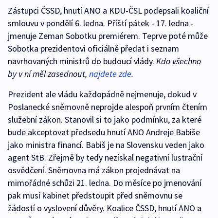
Zástupci ČSSD, hnutí ANO a KDU-ČSL podepsali koaliční
smlouvu v pondělí 6. ledna. Příští pátek - 17. ledna -
jmenuje Zeman Sobotku premiérem. Teprve poté může
Sobotka prezidentovi oficiálně předat i seznam
navrhovaných ministrů do budoucí vlády.
Kdo všechno
by v ní měl zasednout,
najdete zde
.
Prezident ale vládu každopádně nejmenuje, dokud v
Poslanecké sněmovně neprojde alespoň prvním čtením
služební zákon. Stanovil si to jako podmínku, za které
bude akceptovat předsedu hnutí ANO Andreje Babiše
jako ministra financí. Babiš je na Slovensku veden jako
agent StB. Zřejmě by tedy nezískal negativní lustrační
osvědčení. Sněmovna má zákon projednávat na
mimořádné schůzi 21. ledna. Do měsíce po jmenování
pak musí kabinet předstoupit před sněmovnu se
žádostí o vyslovení důvěry. Koalice ČSSD, hnutí ANO a