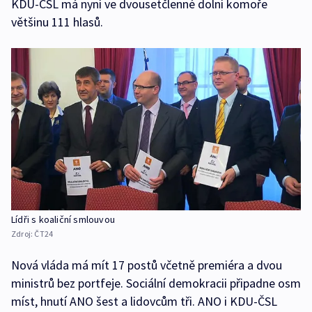
KDU-ČSL má nyní ve dvousetčlenné dolní komoře
většinu 111 hlasů.
Lídři s koaliční smlouvou
Zdroj:
ČT24
Nová vláda má mít 17 postů včetně premiéra a dvou
ministrů bez portfeje. Sociální demokracii připadne osm
míst, hnutí ANO šest a lidovcům tři. ANO i KDU-ČSL