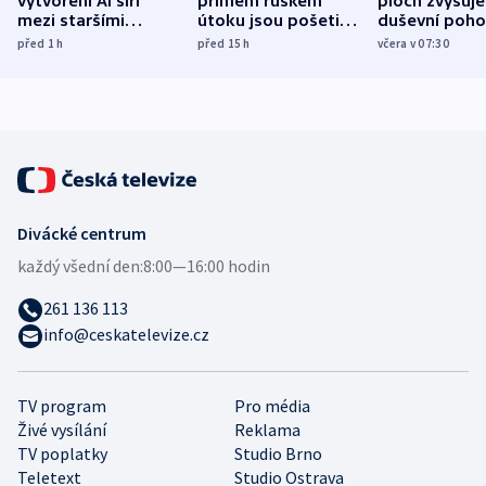
vytvoření AI šíří
přímém ruském
ploch zvyšuje
mezi staršími
útoku jsou pošetilé,
duševní poho
Poláky nebezpečné
míní estonský
ukázala
před 1
h
před 15
h
včera v 07:30
zdravotní rady
bezpečnostní
mezinárodní 
expert
Divácké centrum
každý všední den:
8:00—16:00 hodin
261 136 113
info@ceskatelevize.cz
TV program
Pro média
Živé vysílání
Reklama
TV poplatky
Studio Brno
Teletext
Studio Ostrava