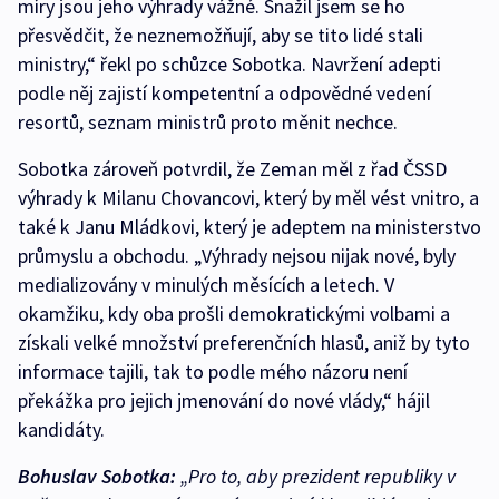
míry jsou jeho výhrady vážné. Snažil jsem se ho
přesvědčit, že neznemožňují, aby se tito lidé stali
ministry,“ řekl po schůzce Sobotka. Navržení adepti
podle něj zajistí kompetentní a odpovědné vedení
resortů, seznam ministrů proto měnit nechce.
Sobotka zároveň potvrdil, že Zeman měl z řad ČSSD
výhrady k Milanu Chovancovi, který by měl vést vnitro, a
také k Janu Mládkovi, který je adeptem na ministerstvo
průmyslu a obchodu. „Výhrady nejsou nijak nové, byly
medializovány v minulých měsících a letech. V
okamžiku, kdy oba prošli demokratickými volbami a
získali velké množství preferenčních hlasů, aniž by tyto
informace tajili, tak to podle mého názoru není
překážka pro jejich jmenování do nové vlády,“ hájil
kandidáty.
Bohuslav Sobotka:
„Pro to, aby prezident republiky v