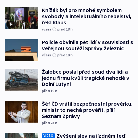
Knížák byl pro mnohé symbolem
svobody a intelektuálního rebelství,
řekl Klaus
včera
před 18
h
Policie obvinila pět lidí v souvislosti s
veřejnou soutěží Správy železnic
včera
před 19
h
Žalobce poslal před soud dva lidi a
jednu firmu kvůli tragické nehodě v
Dolní Lutyni
před 19
h
Šéf ČD vrátil bezpečnostní prověrku,
ministr to nechá prověřit, píší
Seznam Zprávy
před 23
h
Zvýšení slev na jízdném teď
VIDEO