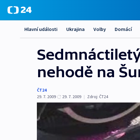
Hlavní události
Ukrajina
Volby
Domácí
Sedmnáctiletý
nehodě na Š
ČT24
29. 7. 2009
29. 7. 2009
|
Zdroj:
ČT24