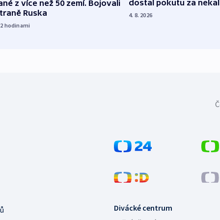
dostal pokutu za nekal
né z více než 50 zemí. Bojovali
straně Ruska
4. 8. 2026
12
hodinami
Č
Divácké centrum
ů