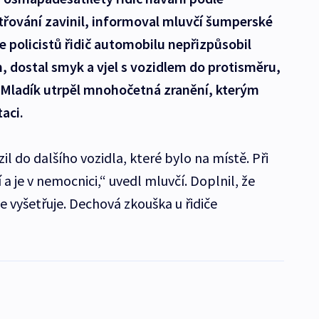
řování zavinil, informoval mluvčí šumperské
e policistů řidič automobilu nepřizpůsobil
 dostal smyk a vjel s vozidlem do protisměru,
. Mladík utrpěl mnohočetná zranění, kterým
taci.
il do dalšího vozidla, které bylo na místě. Při
a je v nemocnici,“ uvedl mluvčí. Doplnil, že
e vyšetřuje. Dechová zkouška u řidiče