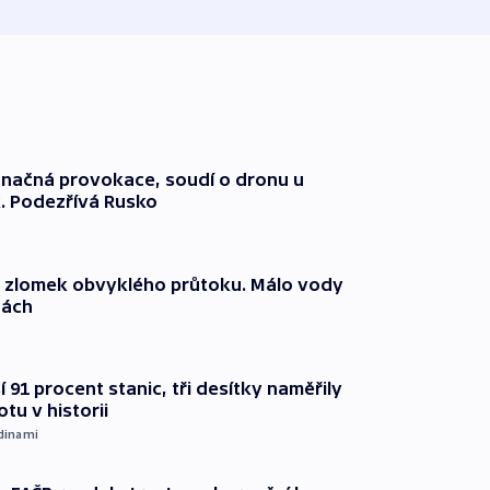
načná provokace, soudí o dronu u
. Podezřívá Rusko
n zlomek obvyklého průtoku. Málo vody
dách
 91 procent stanic, tři desítky naměřily
otu v historii
dinami