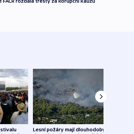
e FAČR rozdala tresty za korupční kauzu
stivalu
Lesní požáry mají dlouhodobý
Ukraj