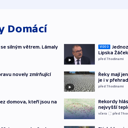
ky
Domácí
 se silným větrem. Lámaly
Jednoz
VIDEO
Lipska Žáček
před 7
hodinami
pravu novely zmírňující
Řeky mají je
je i v přehra
před 7
hodinami
Rekordy hlásí
 bez domova, kteří jsou na
nejvyšší tepl
včera
před 7
ho