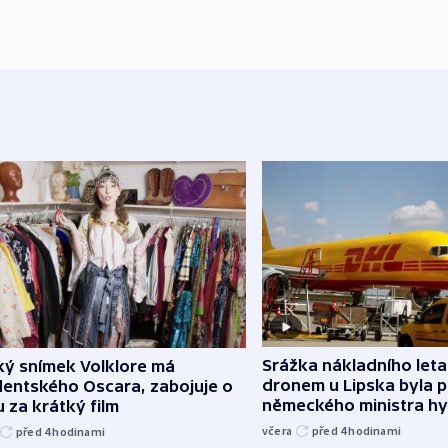
Srážka nákladního leta
ký snímek Volklore má
dronem u Lipska byla 
dentského Oscara, zabojuje o
německého ministra hy
 za krátký film
včera
před 4
hodinami
před 4
hodinami