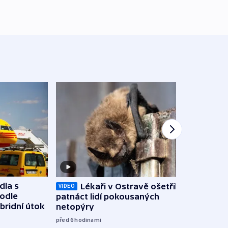
dla s
Lékaři v Ostravě ošetřili už
Koali
VIDEO
podle
patnáct lidí pokousaných
novel
bridní útok
netopýry
zájm
před 6
hodinami
před 7