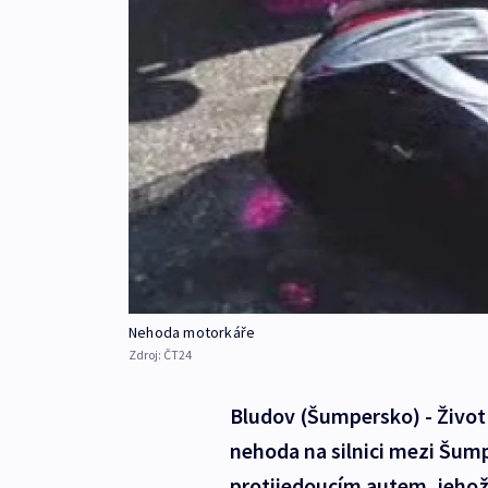
Nehoda motorkáře
Zdroj:
ČT24
Bludov (Šumpersko) - Život
nehoda na silnici mezi Šum
protijedoucím autem, jehož 