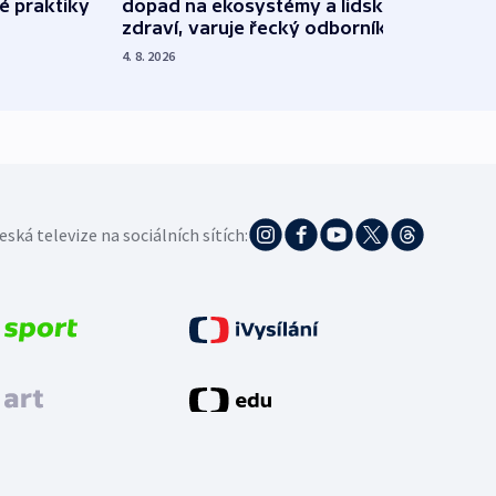
é praktiky
dopad na ekosystémy a lidské
Franc
zdraví, varuje řecký odborník
požá
4. 8. 2026
3. 8. 20
eská televize na sociálních sítích: