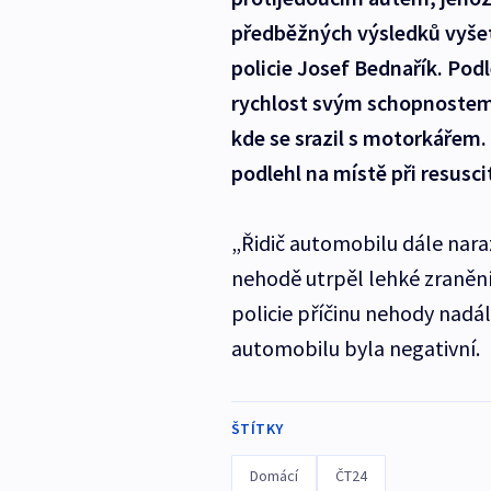
předběžných výsledků vyšet
policie Josef Bednařík. Podl
rychlost svým schopnostem,
kde se srazil s motorkářem
podlehl na místě při resusci
„Řidič automobilu dále naraz
nehodě utrpěl lehké zranění 
policie příčinu nehody nadál
automobilu byla negativní.
ŠTÍTKY
Domácí
ČT24