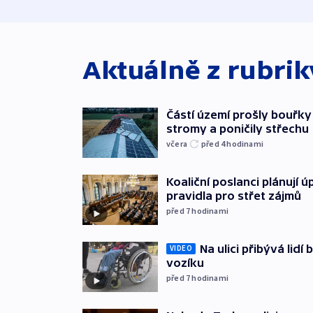
Aktuálně z rubri
Částí území prošly bouřky
stromy a poničily střechu
včera
před 4
hodinami
Koaliční poslanci plánují ú
pravidla pro střet zájmů
před 7
hodinami
Na ulici přibývá lidí
VIDEO
vozíku
před 7
hodinami