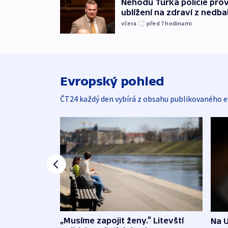
Nehodu Turka policie prov
ublížení na zdraví z nedba
včera
před 7
hodinami
Evropský pohled
ČT24 každý den vybírá z obsahu publikovaného e
„Musíme zapojit ženy.“ Litevští
Na U