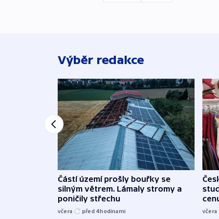
Výběr redakce
Částí území prošly bouřky se
Čes
silným větrem. Lámaly stromy a
stu
poničily střechu
cenu
včera
před 4
hodinami
včera