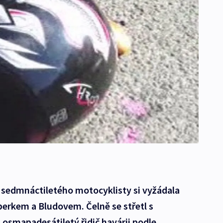
 sedmnáctiletého motocyklisty si vyžádala
perkem a Bludovem. Čelně se střetl s
osmapadesátiletý řidič havárii podle