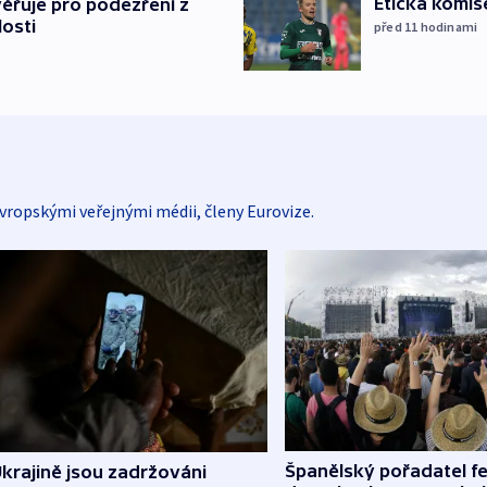
Etická komis
ěřuje pro podezření z
losti
před 11
hodinami
vropskými veřejnými médii, členy Eurovize.
Španělský pořadatel fe
krajině jsou zadržováni