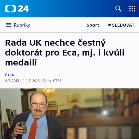
Sport
SLEDOVAT
Rubriky
Rada UK nechce čestný
doktorát pro Eca, mj. i kvůli
medaili
ČT24
4. 7. 2013
4. 7. 2013
|
Zdroj:
ČT24