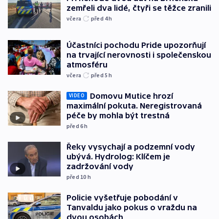
zemřeli dva lidé, čtyři se těžce zranili
včera
před 4
h
Účastníci pochodu Pride upozorňují
na trvající nerovnosti i společenskou
atmosféru
včera
před 5
h
Domovu Mutice hrozí
VIDEO
maximální pokuta. Neregistrovaná
péče by mohla být trestná
před 6
h
Řeky vysychají a podzemní vody
ubývá. Hydrolog: Klíčem je
zadržování vody
před 10
h
Policie vyšetřuje pobodání v
Tanvaldu jako pokus o vraždu na
dvou osobách