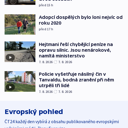
před 15
h
Adopcí dospělých bylo loni nejvíc od
roku 2020
před 17
h
Hejtmani řeší chybějící peníze na
opravu silnic. Jsou nenárokové,
namítá ministerstvo
7. 8. 2026
7. 8. 2026
Policie vyšetřuje násilný čin v
Tanvaldu, bodná zranění při něm
utrpěli tři lidé
7. 8. 2026
7. 8. 2026
Evropský pohled
ČT24 každý den vybírá z obsahu publikovaného evropskými