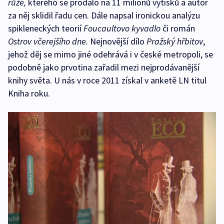
růže,
kterého se prodalo na 11 milionů výtisků a autor
za něj sklidil řadu cen. Dále napsal ironickou analýzu
spikleneckých teorií
Foucaultovo kyvadlo
či román
Ostrov včerejšího dne.
Nejnovější dílo
Pražský hřbitov
,
jehož děj se mimo jiné odehrává i v české metropoli, se
podobně jako prvotina zařadil mezi nejprodávanější
knihy světa. U nás v roce 2011 získal v anketě LN titul
Kniha roku.