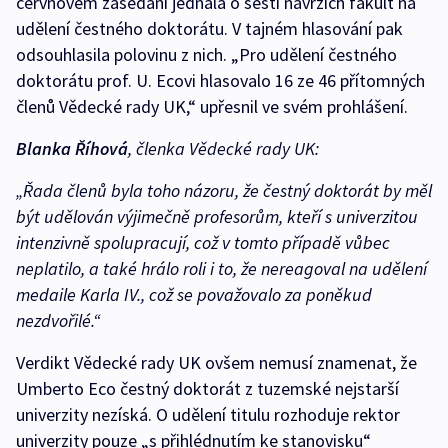
červnovém zasedání jednala o šesti návrzích fakult na
udělení čestného doktorátu. V tajném hlasování pak
odsouhlasila polovinu z nich. „Pro udělení čestného
doktorátu prof. U. Ecovi hlasovalo 16 ze 46 přítomných
členů Vědecké rady UK,“ upřesnil ve svém prohlášení.
Blanka Říhová
, členka Vědecké rady UK:
„Řada členů byla toho názoru, že čestný doktorát by měl
být udělován výjimečně profesorům, kteří s univerzitou
intenzivně spolupracují, což v tomto případě vůbec
neplatilo, a také hrálo roli i to, že nereagoval na udělení
medaile Karla IV., což se považovalo za poněkud
nezdvořilé.“
Verdikt Vědecké rady UK ovšem nemusí znamenat, že
Umberto Eco čestný doktorát z tuzemské nejstarší
univerzity nezíská. O udělení titulu rozhoduje rektor
univerzity pouze „s přihlédnutím ke stanovisku“