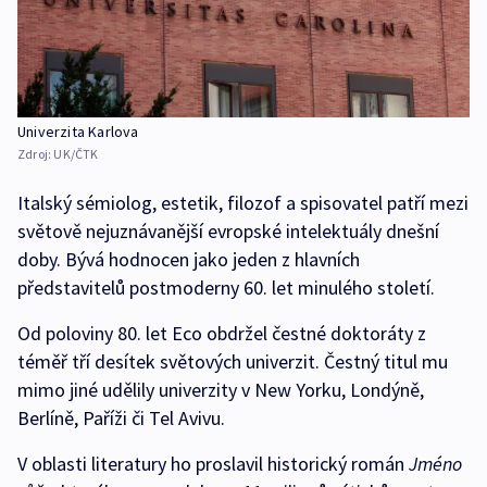
Univerzita Karlova
Zdroj:
UK/ČTK
Italský sémiolog, estetik, filozof a spisovatel patří mezi
světově nejuznávanější evropské intelektuály dnešní
doby. Bývá hodnocen jako jeden z hlavních
představitelů postmoderny 60. let minulého století.
Od poloviny 80. let Eco obdržel čestné doktoráty z
téměř tří desítek světových univerzit. Čestný titul mu
mimo jiné udělily univerzity v New Yorku, Londýně,
Berlíně, Paříži či Tel Avivu.
V oblasti literatury ho proslavil historický román
Jméno