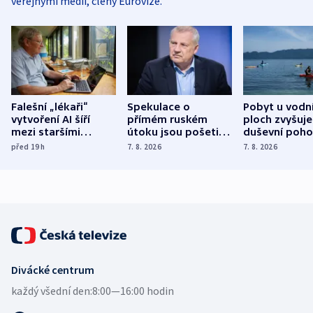
veřejnými médii, členy Eurovize.
Falešní „lékaři“
Spekulace o
Pobyt u vodn
vytvoření AI šíří
přímém ruském
ploch zvyšuje
mezi staršími
útoku jsou pošetilé,
duševní poho
Poláky nebezpečné
míní estonský
ukázala
před 19
h
7. 8. 2026
7. 8. 2026
zdravotní rady
bezpečnostní
mezinárodní 
expert
Divácké centrum
každý všední den:
8:00—16:00 hodin