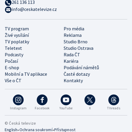
261 136 113
info@ceskatelevize.cz
TV program
Pro média
Živé vysílání
Reklama
TV poplatky
Studio Brno
Teletext
Studio Ostrava
Podcasty
Rada ČT
Počasí
Kariéra
E-shop
Podávání námětů
Mobilní a TV aplikace
Časté dotazy
Vše o ČT
Kontakty
Instagram
Facebook
YouTube
X
Threads
© Česká televize
•
•
English
Ochrana soukromí
Přístupnost