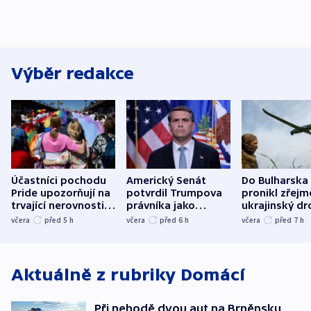
Výběr redakce
Účastníci pochodu
Americký Senát
Do Bulharska
Pride upozorňují na
potvrdil Trumpova
pronikl zřejm
trvající nerovnosti i
právníka jako
ukrajinský dr
společenskou
ministra
explodoval k
včera
před 5
h
včera
před 6
h
včera
před 7
h
atmosféru
spravedlnosti
od plynovod
Aktuálně z rubriky
Domácí
Při nehodě dvou aut na Brněnsku