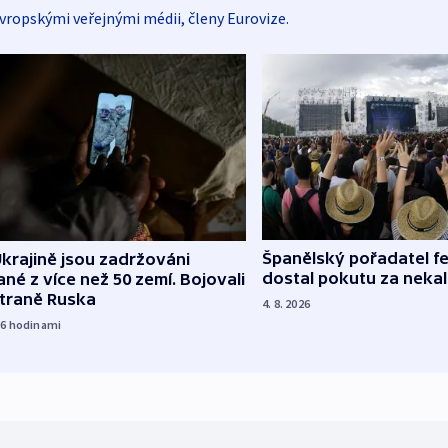
vropskými veřejnými médii, členy Eurovize.
Španělský pořadatel fe
krajině jsou zadržováni
dostal pokutu za nekal
né z více než 50 zemí. Bojovali
straně Ruska
4. 8. 2026
16
hodinami