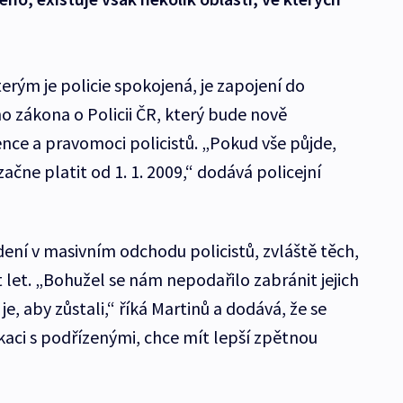
erým je policie spokojená, je zapojení do
 zákona o Policii ČR, který bude nově
ce a pravomoci policistů. „Pokud vše půjde,
čne platit od 1. 1. 2009,“ dodává policejní
dení v masivním odchodu policistů, zvláště těch,
 let. „Bohužel se nám nepodařilo zabránit jejich
e, aby zůstali,“ říká Martinů a dodává, že se
kaci s podřízenými, chce mít lepší zpětnou