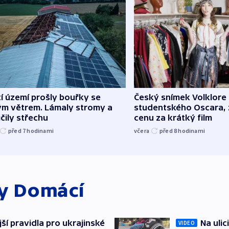
í území prošly bouřky se
Český snímek Volklore
ým větrem. Lámaly stromy a
studentského Oscara, 
čily střechu
cenu za krátký film
před 7
hodinami
včera
před 8
hodinami
ky
Domácí
ější pravidla pro ukrajinské
Na ulic
VIDEO