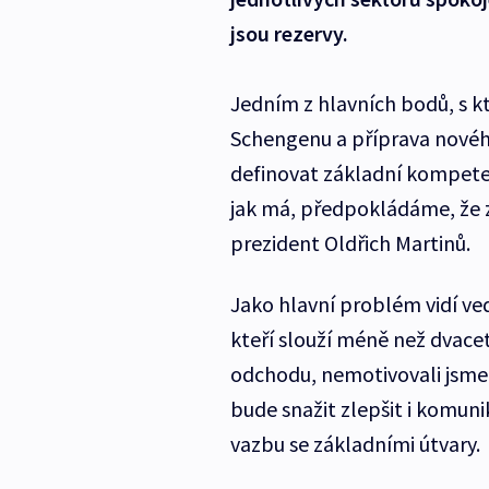
jsou rezervy.
Jedním z hlavních bodů, s kt
Schengenu a příprava nového
definovat základní kompeten
jak má, předpokládáme, že za
prezident Oldřich Martinů.
Jako hlavní problém vidí ve
kteří slouží méně než dvacet
odchodu, nemotivovali jsme j
bude snažit zlepšit i komuni
vazbu se základními útvary.