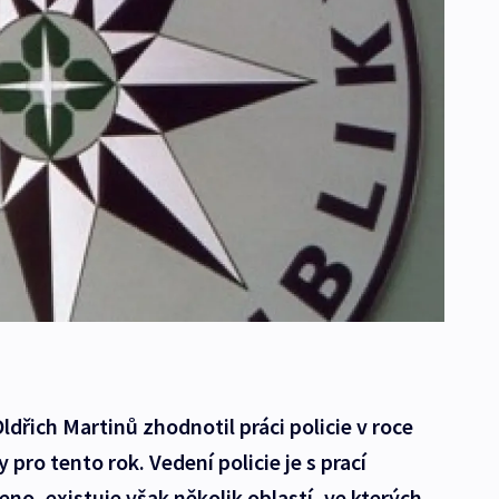
Oldřich Martinů zhodnotil práci policie v roce
y pro tento rok. Vedení policie je s prací
no, existuje však několik oblastí, ve kterých