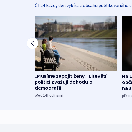
ČT24 každý den vybírá z obsahu publikovaného e
„Musíme zapojit ženy.“ Litevští
Na U
politici zvažují dohodu o
obča
demografii
na 
před 14
hodinami
před 