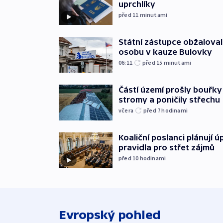
uprchlíky
před 11
minutami
Státní zástupce obžaloval 
osobu v kauze Bulovky
06:11
před 15
minutami
Částí území prošly bouřky
stromy a poničily střechu
včera
před 7
hodinami
Koaliční poslanci plánují ú
pravidla pro střet zájmů
před 10
hodinami
Evropský pohled