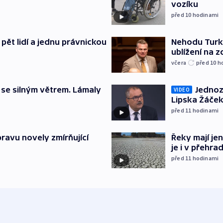
vozíku
před 10
hodinami
pět lidí a jednu právnickou
Nehodu Turka
ublížení na z
včera
před 10
h
 se silným větrem. Lámaly
Jednoz
VIDEO
Lipska Žáček
před 11
hodinami
pravu novely zmírňující
Řeky mají je
je i v přehra
před 11
hodinami