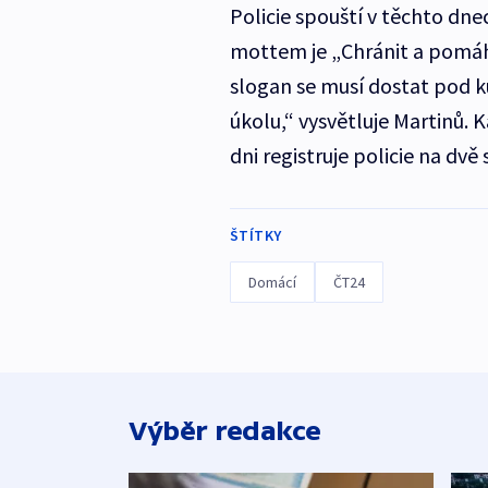
Policie spouští v těchto dn
mottem je „Chránit a pomáha
slogan se musí dostat pod ků
úkolu,“ vysvětluje Martinů.
dni registruje policie na dv
ŠTÍTKY
Domácí
ČT24
Výběr redakce