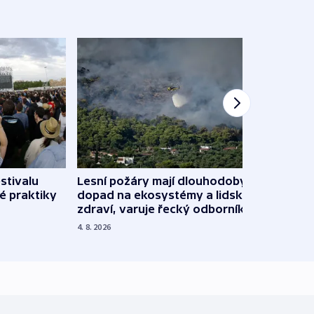
stivalu
Lesní požáry mají dlouhodobý
Ukraj
é praktiky
dopad na ekosystémy a lidské
Franc
zdraví, varuje řecký odborník
požá
4. 8. 2026
3. 8. 20