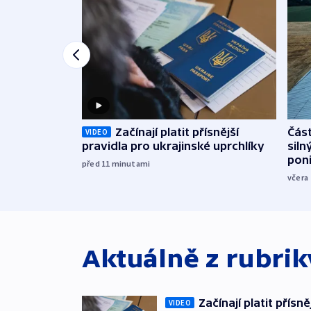
Začínají platit přísnější
Část
VIDEO
pravidla pro ukrajinské uprchlíky
siln
poni
před 11
minutami
včera
Aktuálně z rubri
Začínají platit přísn
VIDEO