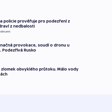
 policie prověřuje pro podezření z
draví z nedbalosti
odinami
načná provokace, soudí o dronu u
. Podezřívá Rusko
n zlomek obvyklého průtoku. Málo vody
dách