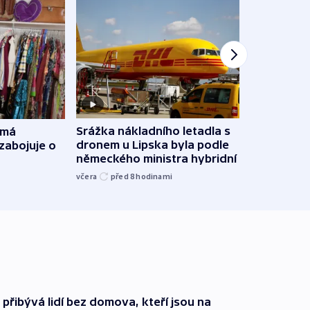
Srážka nákladního letadla s
 má
VIDEO
dronem u Lipska byla podle
zabojuje o
patn
německého ministra hybridní útok
neto
včera
před 8
hodinami
před 9
i přibývá lidí bez domova, kteří jsou na