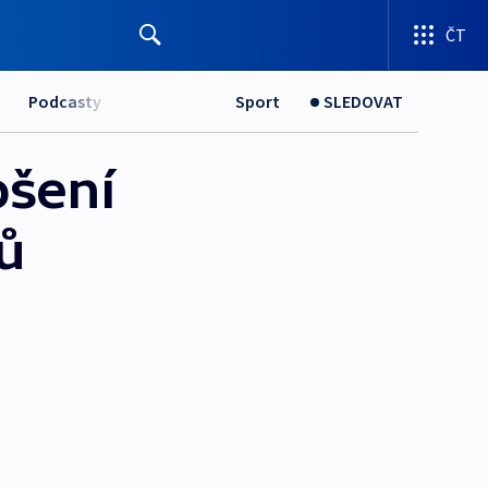
ČT
Podcasty
Sport
SLEDOVAT
pšení
ů