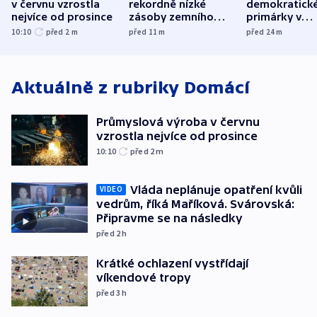
v červnu vzrostla
rekordně nízké
demokratick
nejvíce od prosince
zásoby zemního
primárky v
plynu
Michiganu st
10:10
před 2
m
před 11
m
před 24
m
rozdělily. Kvůl
podpoře Izra
Aktuálně z rubriky
Domácí
Průmyslová výroba v červnu
vzrostla nejvíce od prosince
10:10
před 2
m
Vláda neplánuje opatření kvůli
VIDEO
vedrům, říká Maříková. Svárovská:
Připravme se na následky
před 2
h
Krátké ochlazení vystřídají
víkendové tropy
před 3
h