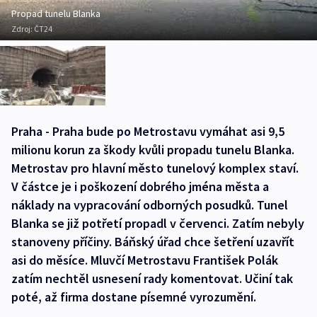
Propad tunelu Blanka
Zdroj:
ČT24
Praha - Praha bude po Metrostavu vymáhat asi 9,5
milionu korun za škody kvůli propadu tunelu Blanka.
Metrostav pro hlavní město tunelový komplex staví.
V částce je i poškození dobrého jména města a
náklady na vypracování odborných posudků. Tunel
Blanka se již potřetí propadl v červenci. Zatím nebyly
stanoveny příčiny. Báňský úřad chce šetření uzavřít
asi do měsíce. Mluvčí Metrostavu František Polák
zatím nechtěl usnesení rady komentovat. Učiní tak
poté, až firma dostane písemné vyrozumění.