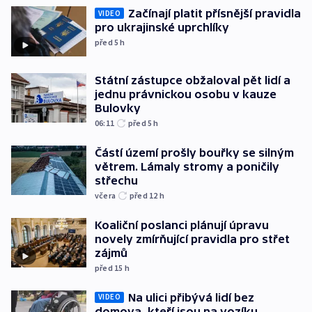
Začínají platit přísnější pravidla
VIDEO
pro ukrajinské uprchlíky
před 5
h
Státní zástupce obžaloval pět lidí a
jednu právnickou osobu v kauze
Bulovky
06:11
před 5
h
Částí území prošly bouřky se silným
větrem. Lámaly stromy a poničily
střechu
včera
před 12
h
Koaliční poslanci plánují úpravu
novely zmírňující pravidla pro střet
zájmů
před 15
h
Na ulici přibývá lidí bez
VIDEO
domova, kteří jsou na vozíku