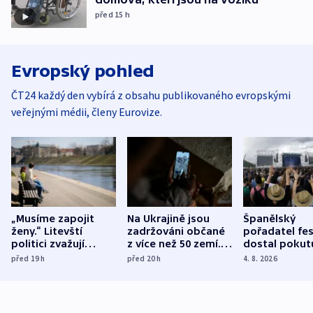
před 15
h
Evropský pohled
ČT24 každý den vybírá z obsahu publikovaného evropskými
veřejnými médii, členy Eurovize.
„Musíme zapojit
Na Ukrajině jsou
Španělský
ženy.“ Litevští
zadržováni občané
pořadatel fes
politici zvažují
z více než 50 zemí.
dostal pokut
dohodu o
Bojovali na straně
nekalé prakti
před 19
h
před 20
h
4. 8. 2026
demografii
Ruska