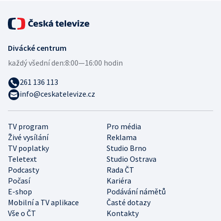
Divácké centrum
každý všední den:
8:00—16:00 hodin
261 136 113
info@ceskatelevize.cz
TV program
Pro média
Živé vysílání
Reklama
TV poplatky
Studio Brno
Teletext
Studio Ostrava
Podcasty
Rada ČT
Počasí
Kariéra
E-shop
Podávání námětů
Mobilní a TV aplikace
Časté dotazy
Vše o ČT
Kontakty