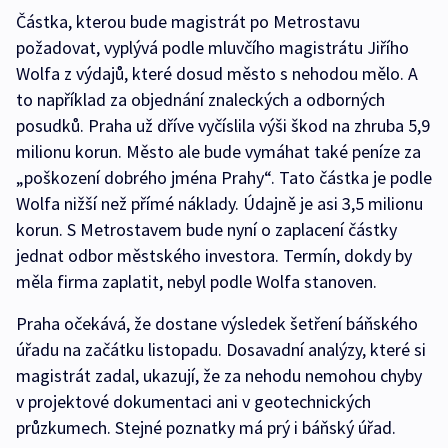
Částka, kterou bude magistrát po Metrostavu
požadovat, vyplývá podle mluvčího magistrátu Jiřího
Wolfa z výdajů, které dosud město s nehodou mělo. A
to například za objednání znaleckých a odborných
posudků. Praha už dříve vyčíslila výši škod na zhruba 5,9
milionu korun. Město ale bude vymáhat také peníze za
„poškození dobrého jména Prahy“. Tato částka je podle
Wolfa nižší než přímé náklady. Údajně je asi 3,5 milionu
korun. S Metrostavem bude nyní o zaplacení částky
jednat odbor městského investora. Termín, dokdy by
měla firma zaplatit, nebyl podle Wolfa stanoven.
Praha očekává, že dostane výsledek šetření báňského
úřadu na začátku listopadu. Dosavadní analýzy, které si
magistrát zadal, ukazují, že za nehodu nemohou chyby
v projektové dokumentaci ani v geotechnických
průzkumech. Stejné poznatky má prý i báňský úřad.