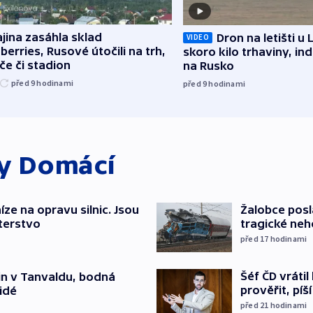
jina zasáhla sklad
Dron na letišti u 
VIDEO
berries, Rusové útočili na trh,
skoro kilo trhaviny, ind
če či stadion
na Rusko
před 9
hodinami
před 9
hodinami
ky
Domácí
íze na opravu silnic. Jsou
Žalobce posla
terstvo
tragické neh
před 17
hodinami
Šéf ČD vráti
čin v Tanvaldu, bodná
prověřit, pí
lidé
před 21
hodinami