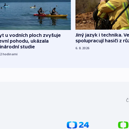
Jiný jazyk i technika. Ve
t u vodních ploch zvyšuje
spolupracují hasiči z r
evní pohodu, ukázala
inárodní studie
6. 8. 2026
22
hodinami
Č