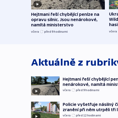
Ukra
Hejtmani řeší chybějící peníze na
Wild
opravu silnic. Jsou nenárokové,
hasi
namítá ministerstvo
včera
včera
před 9
hodinami
Aktuálně z rubri
Hejtmani řeší chybějící pen
nenárokové, namítá minis
včera
před 9
hodinami
Policie vyšetřuje násilný 
zranění při něm utrpěli tři 
včera
před 12
hodinami