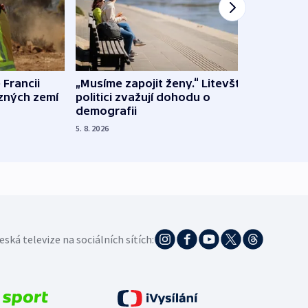
 Francii
„Musíme zapojit ženy.“ Litevští
Na Uk
ůzných zemí
politici zvažují dohodu o
občan
demografii
na s
5. 8. 2026
5. 8. 20
eská televize na sociálních sítích: