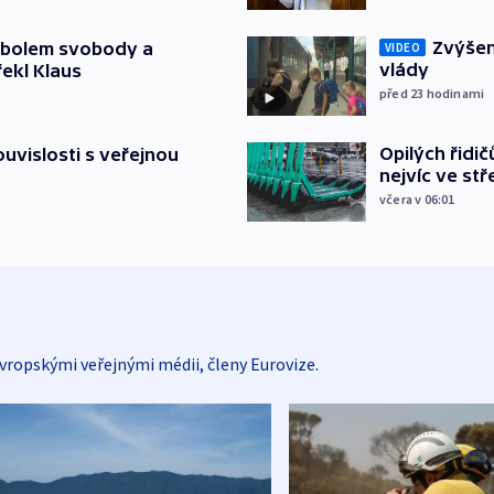
Zvýšení
mbolem svobody a
VIDEO
vlády
řekl Klaus
před 23
hodinami
Opilých řidi
souvislosti s veřejnou
nejvíc ve st
včera v 06:01
vropskými veřejnými médii, členy Eurovize.