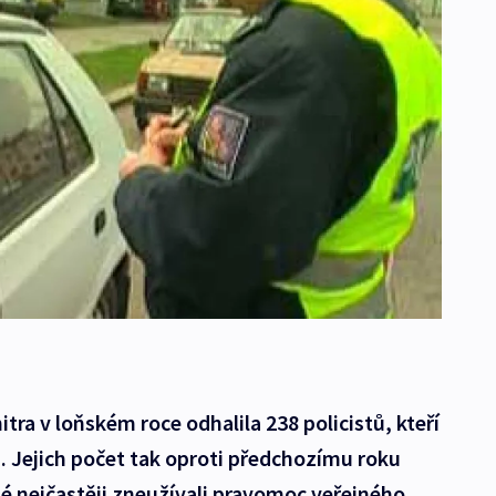
itra v loňském roce odhalila 238 policistů, kteří
n. Jejich počet tak oproti předchozímu roku
sté nejčastěji zneužívali pravomoc veřejného