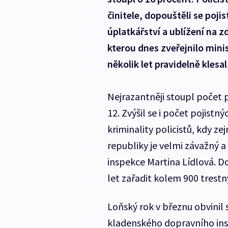
činitele, dopouštěli se poj
úplatkářství a ublížení na zd
kterou dnes zveřejnilo minis
několik let pravidelně klesal
Nejrazantněji stoupl počet po
12. Zvýšil se i počet pojist
kriminality policistů, kdy z
republiky je velmi závažný 
inspekce Martina Lídlová. D
let zařadit kolem 900 trestn
Loňský rok v březnu obvinil 
kladenského dopravního ins