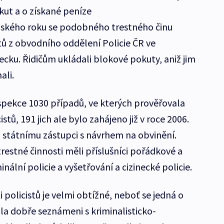
ut a o získané peníze
loňského roku se podobného trestného činu
tů z obvodního oddělení Policie ČR ve
cku. Řidičům ukládali blokové pokuty, aniž jim
hali.
spekce 1030 případů, ve kterých prověřovala
tů, 191 jich ale bylo zahájeno již v roce 2006.
 státnímu zástupci s návrhem na obvinění.
restné činnosti měli příslušníci pořádkové a
inální policie a vyšetřování a cizinecké policie.
 policistů je velmi obtížné, neboť se jedná o
dla dobře seznámeni s kriminalisticko-