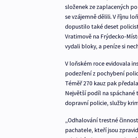
složenek ze zaplacených pok
se vzájemně dělili. V říjnu 
dopustilo také deset policis
Vratimově na Frýdecko-Míste
vydali bloky, a peníze si nec
V loňském roce evidovala in
podezření z pochybení policis
Téměř 270 kauz pak předala
Největší podíl na spáchané t
dopravní policie, služby krim
„Odhalování trestné činnosti
pachatele, kteří jsou zpravi