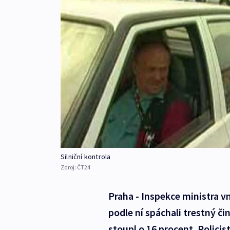
Silniční kontrola
Zdroj:
ČT24
Praha - Inspekce ministra vn
podle ní spáchali trestný či
stoupl o 16 procent. Polici