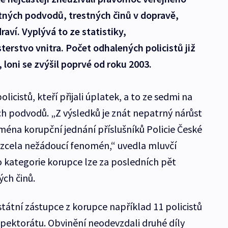
istných podvodů, trestných činů v dopravě,
raví. Vyplývá to ze statistiky,
terstvo vnitra. Počet odhalených policistů již
, loni se zvýšil poprvé od roku 2003.
licistů, kteří přijali úplatek, a to ze sedmi na
ných podvodů. „Z výsledků je znát nepatrný nárůst
ejména korupční jednání příslušníků Policie České
a zcela nežádoucí fenomén,“ uvedla mluvčí
o kategorie korupce lze za posledních pět
ých činů.
státní zástupce z korupce například 11 policistů
pektorátu. Obvinění neodevzdali druhé díly