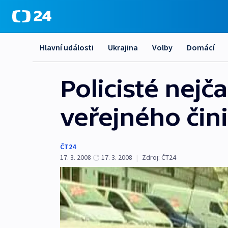
Hlavní události
Ukrajina
Volby
Domácí
Policisté nejč
veřejného čini
ČT24
17. 3. 2008
17. 3. 2008
|
Zdroj:
ČT24