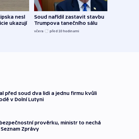
Lipska nesl
Soud nařídil zastavit stavbu
Žido
icie ukazují
Trumpova tanečního sálu
břehu
kriti
včera
před 10
hodinami
před 1
l před soud dva lidi a jednu firmu kvůli
odě v Dolní Lutyni
l bezpečnostní prověrku, ministr to nechá
ší Seznam Zprávy