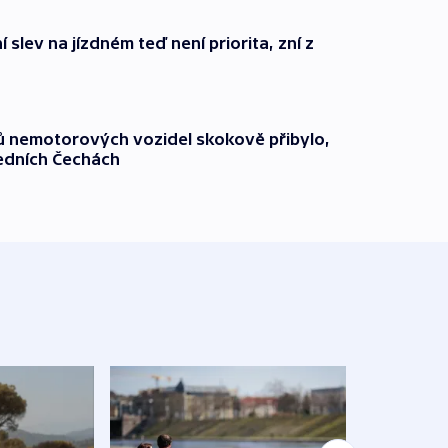
 slev na jízdném teď není priorita, zní z
čů nemotorových vozidel skokově přibylo,
ředních Čechách