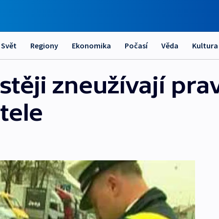
Svět
Regiony
Ekonomika
Počasí
Věda
Kultura
astěji zneužívají pr
tele