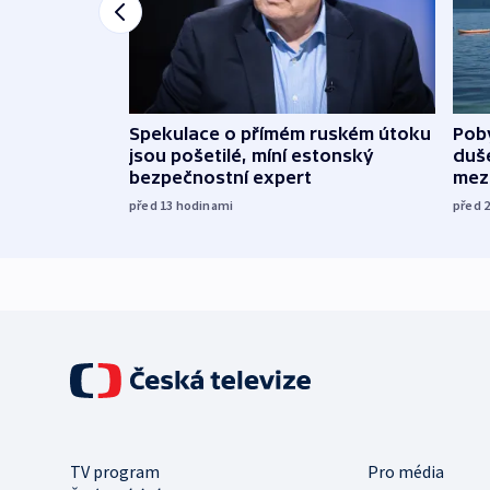
Spekulace o přímém ruském útoku
Poby
jsou pošetilé, míní estonský
duš
bezpečnostní expert
mez
před 13
hodinami
před 
TV program
Pro média