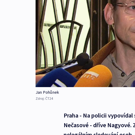
Jan Pohůnek
Zdroj:
ČT24
Praha - Na policii vypovídal
Nečasové - dříve Nagyové. 
nelegálním sledování osob. P