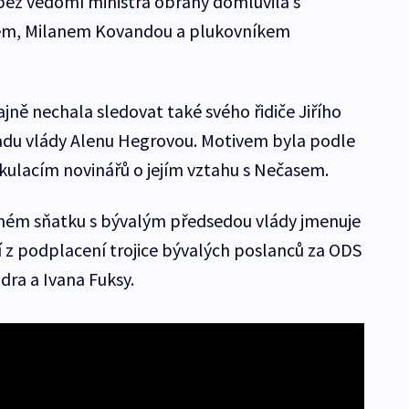
 bez vědomí ministra obrany domluvila s
em, Milanem Kovandou a plukovníkem
jně nechala sledovat také svého řidiče Jiřího
Úřadu vlády Alenu Hegrovou. Motivem byla podle
ekulacím novinářů o jejím vztahu s Nečasem.
ném sňatku s bývalým předsedou vlády jmenuje
í z podplacení trojice bývalých poslanců za ODS
dra a Ivana Fuksy.