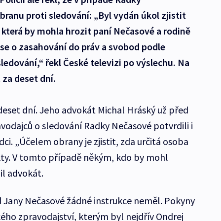
ranu proti sledování: „Byl vydán úkol zjistit
která by mohla hrozit paní Nečasové a rodině
e o zasahování do práv a svobod podle
edování,“ řekl České televizi po výslechu. Na
 za deset dní.
eset dní. Jeho advokát Michal Hráský už před
avodajců o sledování Radky Nečasové potvrdili i
dci. „Účelem obrany je zjistit, zda určitá osoba
kty. V tomto případě někým, kdo by mohl
il advokát.
 Jany Nečasové žádné instrukce neměl. Pokyny
ého zpravodajství, kterým byl nejdřív Ondrej