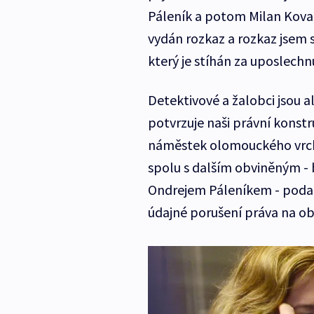
Páleník a potom Milan Kovan
vydán rozkaz a rozkaz jsem sp
který je stíhán za uposlechn
Detektivové a žalobci jsou 
potvrzuje naši právní konstru
náměstek olomouckého vrchn
spolu s dalším obviněným -
Ondrejem Páleníkem - podal 
údajné porušení práva na ob