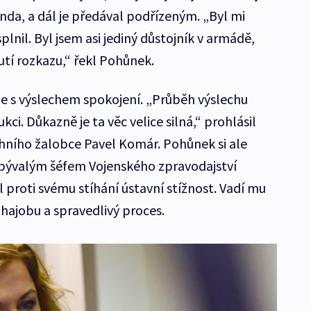
da, a dál je předával podřízeným. „Byl mi
lnil. Byl jsem asi jediný důstojník v armádě,
utí rozkazu,“ řekl Pohůnek.
ale s výslechem spokojení. „Průběh výslechu
kci. Důkazně je ta věc velice silná,“ prohlásil
ího žalobce Pavel Komár. Pohůnek si ale
 bývalým šéfem Vojenského zpravodajství
proti svému stíhání ústavní stížnost. Vadí mu
hajobu a spravedlivý proces.