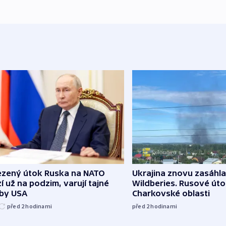
zený útok Ruska na NATO
Ukrajina znovu zasáhla
í už na podzim, varují tajné
Wildberies. Rusové útoč
žby USA
Charkovské oblasti
před 2
hodinami
před 2
hodinami