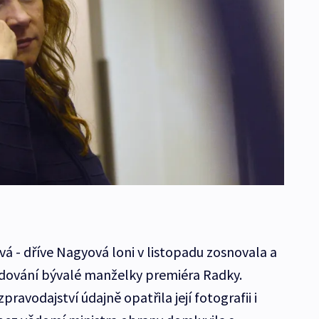
á - dříve Nagyová loni v listopadu zosnovala a
dování bývalé manželky premiéra Radky.
ravodajství údajně opatřila její fotografii i