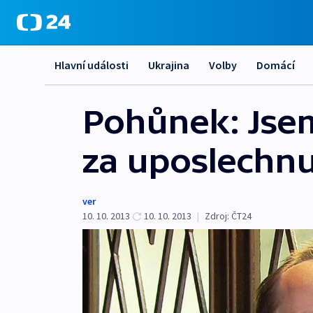
Hlavní události
Ukrajina
Volby
Domácí
Pohůnek: Jsem
za uposlechnu
ver
10. 10. 2013
10. 10. 2013
|
Zdroj:
ČT24