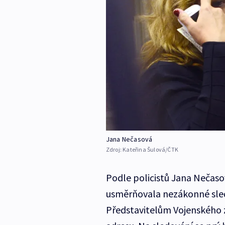
Jana Nečasová
Zdroj:
Kateřina Šulová/ČTK
Podle policistů Jana Nečasov
usměrňovala nezákonné sle
Představitelům Vojenského zp