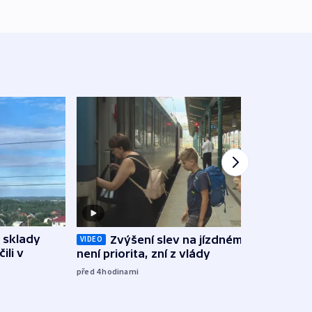
 sklady
Opil
Zvýšení slev na jízdném teď
VIDEO
ili v
vozid
není priorita, zní z vlády
stře
před 4
hodinami
před 5