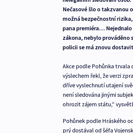
Nečasové šlo o takzvanou ob
možná bezpečnostní rizika, 
pana premiéra… Nejednalo s
zákona, nebylo prováděno sl
policii se má znovu dostavit
Akce podle Pohůnka trvala d
výslechem řekl, že verzi zpr
dříve vyslechnutí utajení svě
není sledována jinými subje
ohrozit zájem státu,“ vysvětl
Pohůnek podle Hráského od
prý dostával od šéfa Vojensk