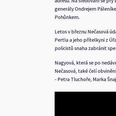
adresu. Na sledování se prý
generály Ondrejem Páleník
Pohůnkem.
Letos v březnu Nečasová úda
Pertla a jeho přítelkyni z 
policistů snaha zabránit sp
Nagyová, která se po nedáv
Nečasová, také čelí obviněn
- Petra Tluchoře, Marka Šnaj