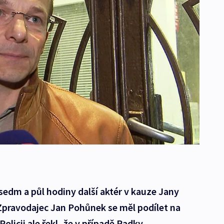
 sedm a půl hodiny další aktér v kauze Jany
Zpravodajec Jan Pohůnek se měl podílet na
olicii ale řekl, že v případě Radky