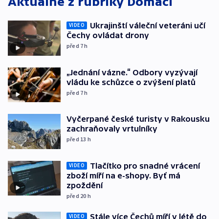
Aktuálně z rubriky
Domácí
Ukrajinští váleční veteráni učí
VIDEO
Čechy ovládat drony
před 7
h
„Jednání vázne.“ Odbory vyzývají
vládu ke schůzce o zvýšení platů
před 7
h
Vyčerpané české turisty v Rakousku
zachraňovaly vrtulníky
před 13
h
Tlačítko pro snadné vrácení
VIDEO
zboží míří na e-shopy. Byť má
zpoždění
před 20
h
Stále více Čechů míří v létě do
VIDEO