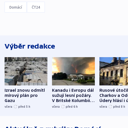
Domácí
ČT24
Výběr redakce
Izrael znovu odmítl
Kanadu i Evropu dál
Rusové útočil
mírový plán pro
sužují lesní požáry.
Charkov a Od
Gazu
V Britské Kolumbii
Údery hlásí i 
evakuovali tisíce lidí
Bělgorodu
včera
před 5
h
včera
před 6
h
včera
před 8
h