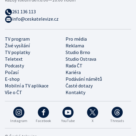
261 136 113
info@ceskatelevize.cz
TV program
Pro média
Živé vysílání
Reklama
TV poplatky
Studio Brno
Teletext
Studio Ostrava
Podcasty
Rada ČT
Počasí
Kariéra
E-shop
Podávání námětů
Mobilní a TV aplikace
Časté dotazy
Vše o ČT
Kontakty
Instagram
Facebook
YouTube
X
Threads