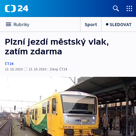
Sport
SLEDOVAT
Rubriky
Plzní jezdí městský vlak,
zatím zdarma
ČT24
13. 10. 2010
13. 10. 2010
|
Zdroj:
ČT24