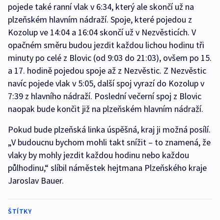
pojede také ranní vlak v 6:34, který ale skončí už na
plzeňském hlavním nádraží. Spoje, které pojedou z
Kozolup ve 14:04 a 16:04 skončí už v Nezvěsticích. V
opačném směru budou jezdit každou lichou hodinu tři
minuty po celé z Blovic (od 9:03 do 21:03), ovšem po 15.
a 17. hodině pojedou spoje až z Nezvěstic. Z Nezvěstic
navíc pojede vlak v 5:05, další spoj vyrazí do Kozolup v
7:39 z hlavního nádraží. Poslední večerní spoj z Blovic
naopak bude končit již na plzeňském hlavním nádraží.
Pokud bude plzeňská linka úspěšná, kraj ji možná posílí.
„V budoucnu bychom mohli takt snížit – to znamená, že
vlaky by mohly jezdit každou hodinu nebo každou
půlhodinu,“ slíbil náměstek hejtmana Plzeňského kraje
Jaroslav Bauer.
ŠTÍTKY