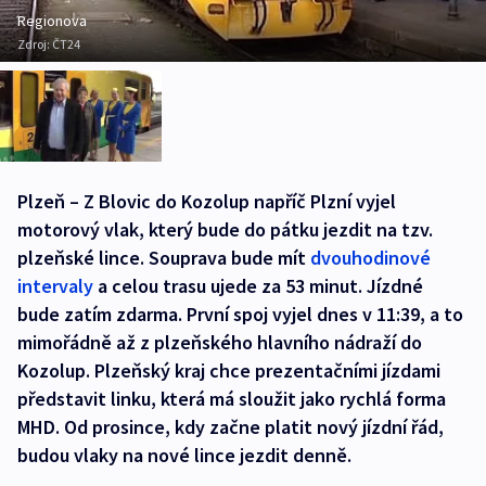
Regionova
Zdroj:
ČT24
Plzeň – Z Blovic do Kozolup napříč Plzní vyjel
motorový vlak, který bude do pátku jezdit na tzv.
plzeňské lince. Souprava bude mít
dvouhodinové
intervaly
a celou trasu ujede za 53 minut. Jízdné
bude zatím zdarma. První spoj vyjel dnes v 11:39, a to
mimořádně až z plzeňského hlavního nádraží do
Kozolup. Plzeňský kraj chce prezentačními jízdami
představit linku, která má sloužit jako rychlá forma
MHD. Od prosince, kdy začne platit nový jízdní řád,
budou vlaky na nové lince jezdit denně.