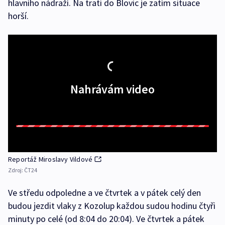
hlavního nádraží. Na trati do Blovic je zatím situace
horší.
Nahrávám video
Reportáž Miroslavy Vildové
Zdroj:
ČT24
Ve středu odpoledne a ve čtvrtek a v pátek celý den
budou jezdit vlaky z Kozolup každou sudou hodinu čtyři
minuty po celé (od 8:04 do 20:04). Ve čtvrtek a pátek