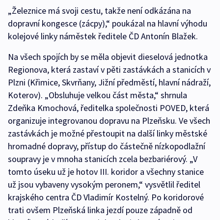
„Železnice má svoji cestu, takže není odkázána na
dopravní kongesce (zácpy),“ poukázal na hlavní výhodu
kolejové linky náměstek ředitele ČD Antonín Blažek.
Na všech spojích by se měla objevit dieselová jednotka
Regionova, která zastaví v pěti zastávkách a stanicích v
Plzni (Křimice, Skvrňany, Jižní předměstí, hlavní nádraží,
Koterov). „Obsluhuje velkou část města,“ shrnula
Zdeňka Kmochová, ředitelka společnosti POVED, která
organizuje integrovanou dopravu na Plzeňsku. Ve všech
zastávkách je možné přestoupit na další linky městské
hromadné dopravy, přístup do částečně nízkopodlažní
soupravy je v mnoha stanicích zcela bezbariérový. „V
tomto úseku už je hotov III. koridor a všechny stanice
už jsou vybaveny vysokým peronem,“ vysvětlil ředitel
krajského centra ČD Vladimír Kostelný. Po koridorové
trati ovšem Plzeňská linka jezdí pouze západně od