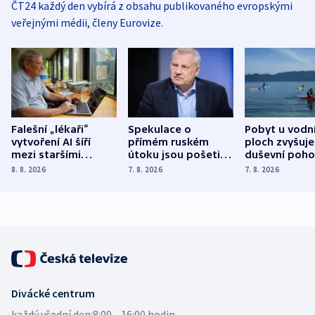
ČT24 každý den vybírá z obsahu publikovaného evropskými
veřejnými médii, členy Eurovize.
Falešní „lékaři“
Spekulace o
Pobyt u vodn
vytvoření AI šíří
přímém ruském
ploch zvyšuje
mezi staršími
útoku jsou pošetilé,
duševní poho
Poláky nebezpečné
míní estonský
ukázala
8. 8. 2026
7. 8. 2026
7. 8. 2026
zdravotní rady
bezpečnostní
mezinárodní 
expert
Divácké centrum
každý všední den:
8:00—16:00 hodin