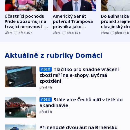
Účastníci pochodu
Americký Senát
Do Bulharska
Pride upozorňují na
potvrdil Trumpova
pronikl zřejm
trvající nerovnosti i
právníka jako
ukrajinský dr
společenskou
ministra
explodoval k
včera
před 15
h
včera
před 15
h
včera
před 16
h
atmosféru
spravedlnosti
od plynovod
Aktuálně z rubriky
Domácí
Tlačítko pro snadné vrácení
VIDEO
zboží míří na e-shopy. Byť má
zpoždění
před 4
h
Stále více Čechů míří v létě do
VIDEO
Skandinávie
před 5
h
Při nehodě dvou aut na Brněnsku