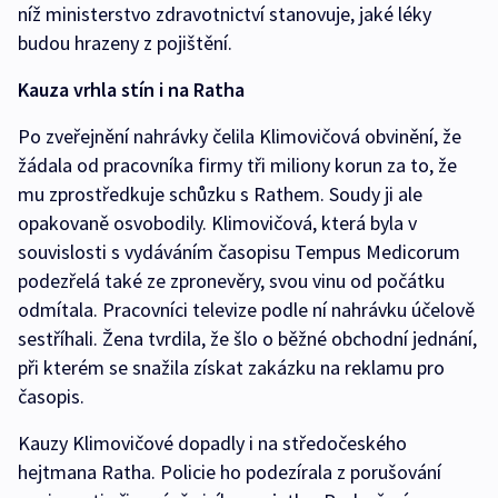
níž ministerstvo zdravotnictví stanovuje, jaké léky
budou hrazeny z pojištění.
Kauza vrhla stín i na Ratha
Po zveřejnění nahrávky čelila Klimovičová obvinění, že
žádala od pracovníka firmy tři miliony korun za to, že
mu zprostředkuje schůzku s Rathem. Soudy ji ale
opakovaně osvobodily. Klimovičová, která byla v
souvislosti s vydáváním časopisu Tempus Medicorum
podezřelá také ze zpronevěry, svou vinu od počátku
odmítala. Pracovníci televize podle ní nahrávku účelově
sestříhali. Žena tvrdila, že šlo o běžné obchodní jednání,
při kterém se snažila získat zakázku na reklamu pro
časopis.
Kauzy Klimovičové dopadly i na středočeského
hejtmana Ratha. Policie ho podezírala z porušování