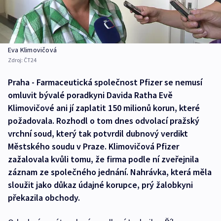
Eva Klimovičová
Zdroj:
ČT24
Praha - Farmaceutická společnost Pfizer se nemusí
omluvit bývalé poradkyni Davida Ratha Evě
Klimovičové ani jí zaplatit 150 milionů korun, které
požadovala. Rozhodl o tom dnes odvolací pražský
vrchní soud, který tak potvrdil dubnový verdikt
Městského soudu v Praze. Klimovičová Pfizer
zažalovala kvůli tomu, že firma podle ní zveřejnila
záznam ze společného jednání. Nahrávka, která měla
sloužit jako důkaz údajné korupce, prý žalobkyni
překazila obchody.