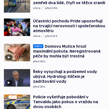
zemřeli dva lidé, čtyři se těžce zranili
včera
před 14
h
Účastníci pochodu Pride upozorňují
na trvající nerovnosti i společenskou
atmosféru
včera
před 15
h
Domovu Mutice hrozí
VIDEO
maximální pokuta. Neregistrovaná
péče by mohla být trestná
před 16
h
Řeky vysychají a podzemní vody
ubývá. Hydrolog: Klíčem je
zadržování vody
před 20
h
Policie vyšetřuje pobodání v
Tanvaldu jako pokus o vraždu na
dvou osobách