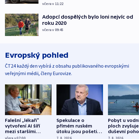
včera v 11:22
Adopcí dospělých bylo loni nejvíc od
roku 2020
včera v 09:45
Evropský pohled
ČT24 každý den vybírá z obsahu publikovaného evropskými
veřejnými médii, členy Eurovize.
Falešní „lékaři“
Spekulace o
Pobyt u vodn
vytvoření AI šíří
přímém ruském
ploch zvyšuje
mezi staršími
útoku jsou pošetilé,
duševní poho
Poláky nebezpečné
míní estonský
ukázala
včera v 07:00
7. 8. 2026
7. 8. 2026