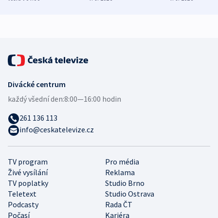
zdravotní rady
bezpečnostní
mezinárodní 
expert
Divácké centrum
každý všední den:
8:00—16:00 hodin
261 136 113
info@ceskatelevize.cz
TV program
Pro média
Živé vysílání
Reklama
TV poplatky
Studio Brno
Teletext
Studio Ostrava
Podcasty
Rada ČT
Počasí
Kariéra