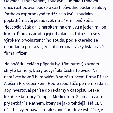
Odvolací senát vedený soudkyní Ludmilou Říhovou
dnes rozhodoval pouze o části původně podané žaloby.
Rathova exporadkyně totiž vzala kvůli soudním
poplatkům svůj požadavek na 149 milionů zpět.
Neuspěla však ani s nárokem na omluvu a jeden milion
korun. Říhová zamítla její odvolání a ztotožnila se s
výrokem prvoinstančního soudu, podle kterého se
nepodařilo prokázat, že autorem nahrávky byla právě
firma Pfizer.
Na počátku celého případu byl tříminutový záznam
skryté kamery, který odvysílala Česká televize. Na
nahrávce hovoří Klimovičová se zástupcem firmy Pfizer
Alešem Prokopenkem. Podle reportáže po něm žádala,
aby investoval peníze do reklamy v časopisu České
lékařské komory Tempus Medicorum. Slibovala za to
prý setkání s Rathem, který se jako tehdejší šéf ČLK
účastnil vyjednávání o takzvané úhradové vyhlášce, v