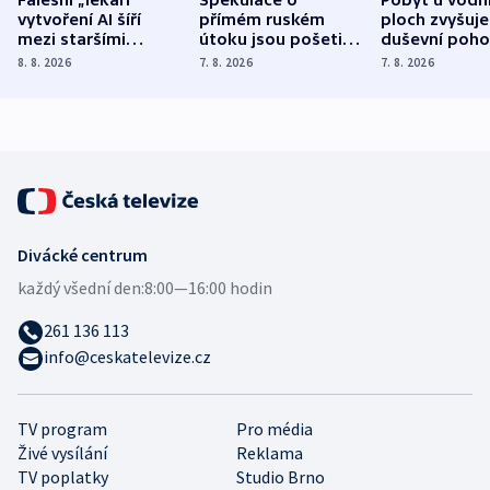
vytvoření AI šíří
přímém ruském
ploch zvyšuje
mezi staršími
útoku jsou pošetilé,
duševní poho
Poláky nebezpečné
míní estonský
ukázala
8. 8. 2026
7. 8. 2026
7. 8. 2026
zdravotní rady
bezpečnostní
mezinárodní 
expert
Divácké centrum
každý všední den:
8:00—16:00 hodin
261 136 113
info@ceskatelevize.cz
TV program
Pro média
Živé vysílání
Reklama
TV poplatky
Studio Brno