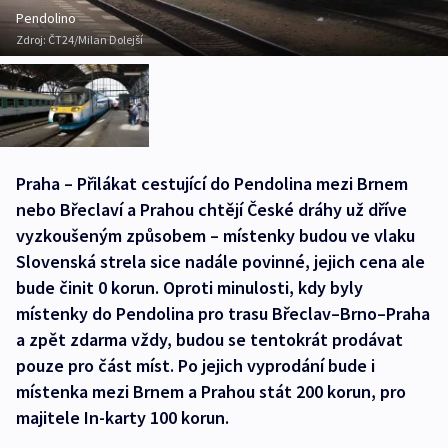
Pendolino
Zdroj:
ČT24/Milan Dolejší
Praha – Přilákat cestující do Pendolina mezi Brnem
nebo Břeclaví a Prahou chtějí České dráhy už dříve
vyzkoušeným způsobem – místenky budou ve vlaku
Slovenská strela sice nadále povinné, jejich cena ale
bude činit 0 korun. Oproti minulosti, kdy byly
místenky do Pendolina pro trasu Břeclav–Brno–Praha
a zpět zdarma vždy, budou se tentokrát prodávat
pouze pro část míst. Po jejich vyprodání bude i
místenka mezi Brnem a Prahou stát 200 korun, pro
majitele In-karty 100 korun.