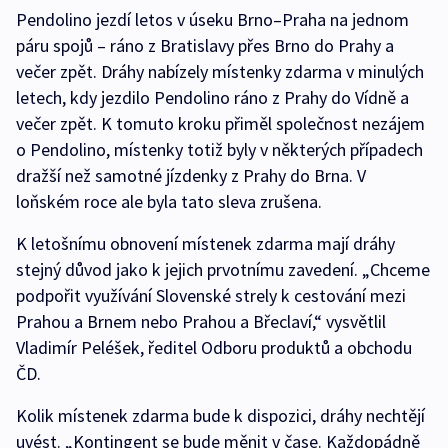
Pendolino jezdí letos v úseku Brno–Praha na jednom
páru spojů – ráno z Bratislavy přes Brno do Prahy a
večer zpět. Dráhy nabízely místenky zdarma v minulých
letech, kdy jezdilo Pendolino ráno z Prahy do Vídně a
večer zpět. K tomuto kroku přiměl společnost nezájem
o Pendolino, místenky totiž byly v některých případech
dražší než samotné jízdenky z Prahy do Brna. V
loňském roce ale byla tato sleva zrušena.
K letošnímu obnovení místenek zdarma mají dráhy
stejný důvod jako k jejich prvotnímu zavedení. „Chceme
podpořit využívání Slovenské strely k cestování mezi
Prahou a Brnem nebo Prahou a Břeclaví,“ vysvětlil
Vladimír Peléšek, ředitel Odboru produktů a obchodu
ČD.
Kolik místenek zdarma bude k dispozici, dráhy nechtějí
uvést. „Kontingent se bude měnit v čase. Každopádně