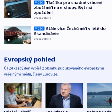
Tlačítko pro snadné vrácení
VIDEO
zboží míří na e-shopy. Byť má
zpoždění
včera v 07:30
Stále více Čechů míří v létě do
VIDEO
Skandinávie
včera v 06:30
Evropský pohled
ČT24 každý den vybírá z obsahu publikovaného evropskými
veřejnými médii, členy Eurovize.
Falešní „lékaři“
Spekulace o
Pobyt u vodn