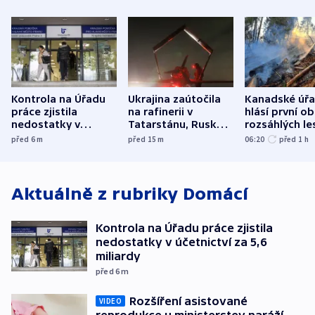
Kontrola na Úřadu
Ukrajina zaútočila
Kanadské úř
práce zjistila
na rafinerii v
hlásí první o
nedostatky v
Tatarstánu, Rusko
rozsáhlých le
účetnictví za 5,6
bombardovalo
požárů
před 6
m
před 15
m
06:20
před 1
h
miliardy
Sumy
Aktuálně z rubriky
Domácí
Kontrola na Úřadu práce zjistila
nedostatky v účetnictví za 5,6
miliardy
před 6
m
Rozšíření asistované
VIDEO