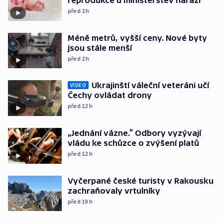
reprodukce u ministerstev naráží
před 2
h
Méně metrů, vyšší ceny. Nové byty
jsou stále menší
před 2
h
Ukrajinští váleční veteráni učí
VIDEO
Čechy ovládat drony
před 12
h
„Jednání vázne.“ Odbory vyzývají
vládu ke schůzce o zvýšení platů
před 12
h
Vyčerpané české turisty v Rakousku
zachraňovaly vrtulníky
před 19
h