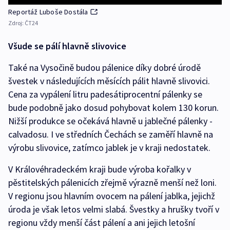
Reportáž Luboše Dostála
Zdroj:
ČT24
Všude se pálí hlavně slivovice
Také na Vysočině budou pálenice díky dobré úrodě
švestek v následujících měsících pálit hlavně slivovici.
Cena za vypálení litru padesátiprocentní pálenky se
bude podobně jako dosud pohybovat kolem 130 korun.
Nižší produkce se očekává hlavně u jablečné pálenky -
calvadosu. I ve středních Čechách se zaměří hlavně na
výrobu slivovice, zatímco jablek je v kraji nedostatek.
V Královéhradeckém kraji bude výroba kořalky v
pěstitelských pálenicích zřejmě výrazně menší než loni.
V regionu jsou hlavním ovocem na pálení jablka, jejichž
úroda je však letos velmi slabá. Švestky a hrušky tvoří v
regionu vždy menší část pálení a ani jejich letošní