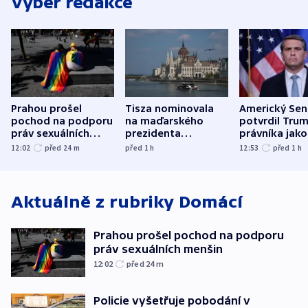
Výběr redakce
Prahou prošel
Tisza nominovala
Americký Sen
pochod na podporu
na maďarského
potvrdil Tru
práv sexuálních
prezidenta
právníka jako
menšin
bývalého šéfa
ministra
12:02
před 24
m
před 1
h
12:53
před 1
h
nejvyššího soudu
spravedlnost
Aktuálně z rubriky
Domácí
Prahou prošel pochod na podporu
práv sexuálních menšin
12:02
před 24
m
Policie vyšetřuje pobodání v