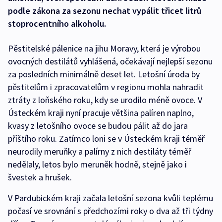
podle zákona za sezonu nechat vypálit třicet litrů
stoprocentního alkoholu.
Pěstitelské pálenice na jihu Moravy, která je výrobou
ovocných destilátů vyhlášená, očekávají nejlepší sezonu
za posledních minimálně deset let. Letošní úroda by
pěstitelům i zpracovatelům v regionu mohla nahradit
ztráty z loňského roku, kdy se urodilo méně ovoce. V
Ústeckém kraji nyní pracuje většina palíren naplno,
kvasy z letošního ovoce se budou pálit až do jara
příštího roku. Zatímco loni se v Ústeckém kraji téměř
neurodily meruňky a palírny z nich destiláty téměř
nedělaly, letos bylo meruněk hodně, stejně jako i
švestek a hrušek.
V Pardubickém kraji začala letošní sezona kvůli teplému
počasí ve srovnání s předchozími roky o dva až tři týdny