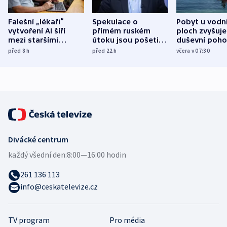
Falešní „lékaři“
Spekulace o
Pobyt u vodn
vytvoření AI šíří
přímém ruském
ploch zvyšuje
mezi staršími
útoku jsou pošetilé,
duševní poho
Poláky nebezpečné
míní estonský
ukázala
před 8
h
před 22
h
včera v 07:30
zdravotní rady
bezpečnostní
mezinárodní 
expert
Divácké centrum
každý všední den:
8:00—16:00 hodin
261 136 113
info@ceskatelevize.cz
TV program
Pro média