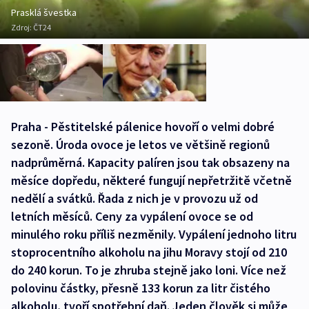
Prasklá švestka
Zdroj:
ČT24
Praha - Pěstitelské pálenice hovoří o velmi dobré
sezoně. Úroda ovoce je letos ve většině regionů
nadprůměrná. Kapacity palíren jsou tak obsazeny na
měsíce dopředu, některé fungují nepřetržitě včetně
nedělí a svátků. Řada z nich je v provozu už od
letních měsíců. Ceny za vypálení ovoce se od
minulého roku příliš nezměnily. Vypálení jednoho litru
stoprocentního alkoholu na jihu Moravy stojí od 210
do 240 korun. To je zhruba stejně jako loni. Více než
polovinu částky, přesně 133 korun za litr čistého
alkoholu, tvoří spotřební daň. Jeden člověk si může