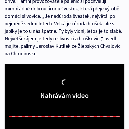
dříve. Tamní provozovatelé pálenic si pochvalují
mimořádně dobrou úrodu švestek, která přeje výrobě
domácí slivovice. „Je nadúroda švestek, největší po
nejméně sedmi letech. Velká je i úroda hrušek, ale s
jablky je to u nás špatné. Ty byly vloni, letos je to slabé.
Největší zájem je tedy o slivovici a hruškovici,“ uvedl
majitel palírny Jaroslav Kutílek ze Žlebských Chvalovic
na Chrudimsku.
Nahrávám video