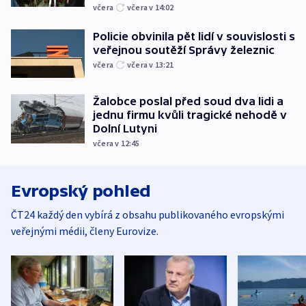
včera
včera v 14:02
Policie obvinila pět lidí v souvislosti s
veřejnou soutěží Správy železnic
včera
včera v 13:21
Žalobce poslal před soud dva lidi a
jednu firmu kvůli tragické nehodě v
Dolní Lutyni
včera v 12:45
Evropský pohled
ČT24 každý den vybírá z obsahu publikovaného evropskými
veřejnými médii, členy Eurovize.