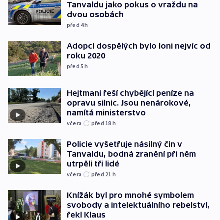
Tanvaldu jako pokus o vraždu na
dvou osobách
před 4
h
Adopcí dospělých bylo loni nejvíc od
roku 2020
před 5
h
Hejtmani řeší chybějící peníze na
opravu silnic. Jsou nenárokové,
namítá ministerstvo
včera
před 18
h
Policie vyšetřuje násilný čin v
Tanvaldu, bodná zranění při něm
utrpěli tři lidé
včera
před 21
h
Knížák byl pro mnohé symbolem
svobody a intelektuálního rebelství,
řekl Klaus