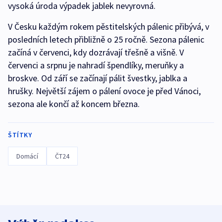
vysoká úroda výpadek jablek nevyrovná.
V Česku každým rokem pěstitelských pálenic přibývá, v
posledních letech přibližně o 25 ročně. Sezona pálenic
začíná v červenci, kdy dozrávají třešně a višně. V
červenci a srpnu je nahradí špendlíky, meruňky a
broskve. Od září se začínají pálit švestky, jablka a
hrušky. Největší zájem o pálení ovoce je před Vánoci,
sezona ale končí až koncem března.
ŠTÍTKY
Domácí
ČT24