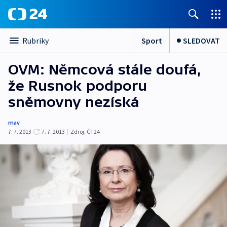
Sport
SLEDOVAT
Rubriky
OVM: Němcová stále doufá,
že Rusnok podporu
sněmovny nezíská
mav
7. 7. 2013
7. 7. 2013
|
Zdroj:
ČT24