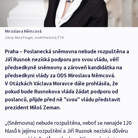
Miroslava Němcová
Zdroj:
René Fluger, Josef Horázný/ČTK
Praha – Poslanecká sněmovna nebude rozpuštěna a
Jiří Rusnok nezíská podporu pro svou vládu, věří
předsedkyně sněmovny a zároveň kandidátka na
předsedkyni vlády za ODS Miroslava Němcová.
V Otázkách Václava Moravce dále prohlásila, že
pokud bude Rusnokova vláda žádat podporu od
poslanců, přijde před ně "svou" vládu představit
prezident Miloš Zeman.
„(Sněmovna) nebude rozpuštěna, neboť se nenajde 120
hlasů k jejímu rozpuštění a Jiří Rusnok nezíská důvěru