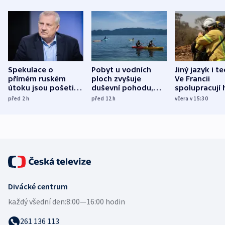
Spekulace o
Pobyt u vodních
Jiný jazyk i t
přímém ruském
ploch zvyšuje
Ve Francii
útoku jsou pošetilé,
duševní pohodu,
spolupracují h
míní estonský
ukázala
různých zemí
před 2
h
před 12
h
včera v 15:30
bezpečnostní
mezinárodní studie
expert
Divácké centrum
každý všední den:
8:00—16:00 hodin
261 136 113