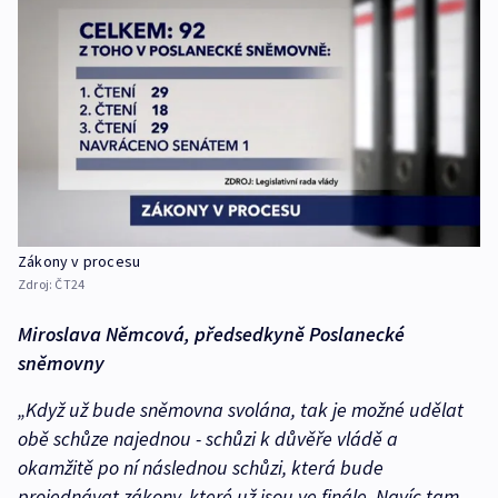
Zákony v procesu
Zdroj:
ČT24
Miroslava Němcová, předsedkyně Poslanecké
sněmovny
„Když už bude sněmovna svolána, tak je možné udělat
obě schůze najednou - schůzi k důvěře vládě a
okamžitě po ní následnou schůzi, která bude
projednávat zákony, které už jsou ve finále. Navíc tam