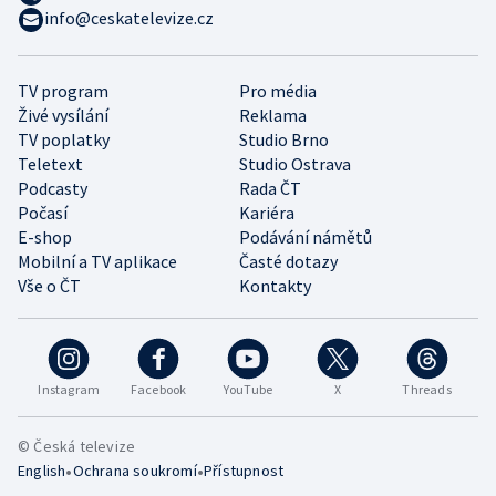
info@ceskatelevize.cz
TV program
Pro média
Živé vysílání
Reklama
TV poplatky
Studio Brno
Teletext
Studio Ostrava
Podcasty
Rada ČT
Počasí
Kariéra
E-shop
Podávání námětů
Mobilní a TV aplikace
Časté dotazy
Vše o ČT
Kontakty
Instagram
Facebook
YouTube
X
Threads
© Česká televize
•
•
English
Ochrana soukromí
Přístupnost