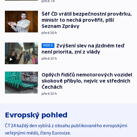
před 7
h
Šéf ČD vrátil bezpečnostní prověrku,
ministr to nechá prověřit, píší
Seznam Zprávy
před 10
h
Zvýšení slev na jízdném teď
VIDEO
není priorita, zní z vlády
před 13
h
Opilých řidičů nemotorových vozidel
skokově přibylo, nejvíc ve středních
Čechách
před 13
h
Evropský pohled
ČT24 každý den vybírá z obsahu publikovaného evropskými
veřejnými médii, členy Eurovize.