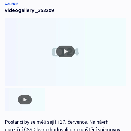
GALERIE
videogallery_353209
Poslanci by se měli sejít i 17. července. Na návrh
opoziční ČSSD by rozhodovali o rozpuštění sněmovny,