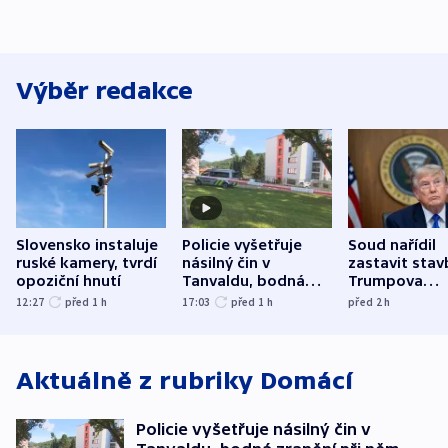
Výběr redakce
Slovensko instaluje
Policie vyšetřuje
Soud nařídil
ruské kamery, tvrdí
násilný čin v
zastavit stav
opoziční hnutí
Tanvaldu, bodná
Trumpova
zranění při něm
tanečního sá
12:27
před 1
h
17:03
před 1
h
před 2
h
utrpěli tři lidé
Aktuálně z rubriky
Domácí
Policie vyšetřuje násilný čin v