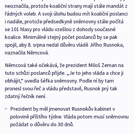
neoznačila, protože koaliční strany mají stále mandát z
řádných voleb. A svoji úlohu budou mít koaliční poslanci
i nadále, protože předsedkyně sněmovny stále počítá
se 101 hlasy pro vládu vzešlou z dohody současné
koalice. Minimálně stejný počet poslanců by se pak
spojil, aby 8. srpna nedal důvěru vládě Jiřího Rusnoka,
naznačila Němcová.
Němcová také očekává, že prezident Miloš Zeman na
tuto schůzi poslanců přijde. „Je to jeho vláda a chce ji
obhájit,“ uvedla šéfka sněmovny. Podle ní by tam
pronesl svou řeč a vládu představil, Rusnok prý tak
zdatný řečník není.
Prezident by měl jmenovat Rusnokův kabinet v
polovině příštího týdne. Vláda potom musí sněmovnu
požádat o důvěru do 30 dnů.