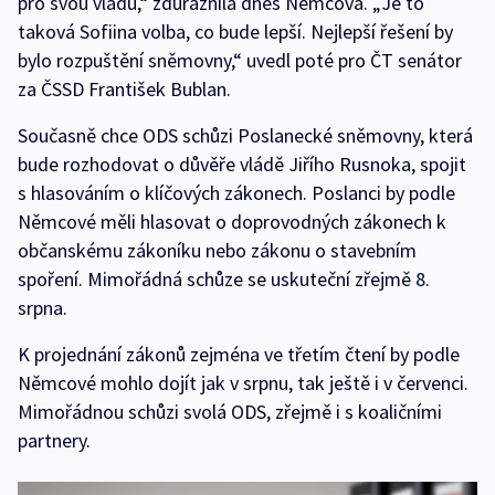
pro svou vládu,“ zdůraznila dnes Němcová. „Je to
taková Sofiina volba, co bude lepší. Nejlepší řešení by
bylo rozpuštění sněmovny,“ uvedl poté pro ČT senátor
za ČSSD František Bublan.
Současně chce ODS schůzi Poslanecké sněmovny, která
bude rozhodovat o důvěře vládě Jiřího Rusnoka, spojit
s hlasováním o klíčových zákonech. Poslanci by podle
Němcové měli hlasovat o doprovodných zákonech k
občanskému zákoníku nebo zákonu o stavebním
spoření. Mimořádná schůze se uskuteční zřejmě 8.
srpna.
K projednání zákonů zejména ve třetím čtení by podle
Němcové mohlo dojít jak v srpnu, tak ještě i v červenci.
Mimořádnou schůzi svolá ODS, zřejmě i s koaličními
partnery.