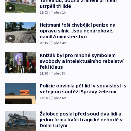
Tanvaldu, bodná zranění při něm
utrpěli tři lidé
17:03
před 1
h
Hejtmani řeší chybějící peníze na
opravu silnic. Jsou nenárokové,
namítá ministerstvo
09:15
před 4
h
Knížák byl pro mnohé symbolem
svobody a intelektuálního rebelství,
řekl Klaus
11:30
před 5
h
Policie obvinila pět lidí v souvislosti s
veřejnou soutěží Správy železnic
13:08
před 6
h
Žalobce poslal před soud dva lidi a
jednu firmu kvůli tragické nehodě v
Dolní Lutyni