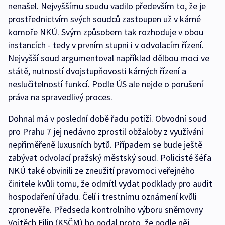
nenašel. Nejvyššímu soudu vadilo především to, že je
prostřednictvím svých soudců zastoupen už v kárné
komoře NKÚ. Svým způsobem tak rozhoduje v obou
instancích - tedy v prvním stupni i v odvolacím řízení.
Nejvyšší soud argumentoval například dělbou moci ve
státě, nutností dvojstupňovosti kárných řízení a
neslučitelností funkcí. Podle ÚS ale nejde o porušení
práva na spravedlivý proces.
Dohnal má v poslední době řadu potíží. Obvodní soud
pro Prahu 7 jej nedávno zprostil obžaloby z využívání
nepřiměřeně luxusních bytů. Případem se bude ještě
zabývat odvolací pražský městský soud. Policisté šéfa
NKÚ také obvinili ze zneužití pravomoci veřejného
činitele kvůli tomu, že odmítl vydat podklady pro audit
hospodaření úřadu. Čelí i trestnímu oznámení kvůli
zpronevěře. Předseda kontrolního výboru sněmovny
Vojtěch Filip (KSČM) ho podal proto, že podle něj