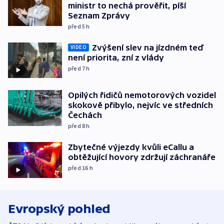
ministr to nechá prověřit, píší
Seznam Zprávy
před 5
h
Zvýšení slev na jízdném teď
VIDEO
není priorita, zní z vlády
před 7
h
Opilých řidičů nemotorových vozidel
skokově přibylo, nejvíc ve středních
Čechách
před 8
h
Zbytečné výjezdy kvůli eCallu a
obtěžující hovory zdržují záchranáře
před 16
h
Evropský pohled