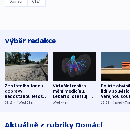
Domácí
ČT24
Výběr redakce
Ze státního fondu
Virtuální realita
Policie obvini
dopravy
mění medicínu.
lidí v souvislo
nedostanou letos
Lékaři si otestují
veřejnou sout
kraje na silnice ani
každý řez, říká
Správy železn
09:15
před 21
m
před 44
m
13:08
před 47
korunu, řekl Půta
český expert
Aktuálně z rubriky
Domácí