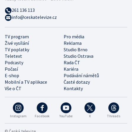
261 136 113
info@ceskatelevize.cz
TV program
Pro média
Živé vysílání
Reklama
TV poplatky
Studio Brno
Teletext
Studio Ostrava
Podcasty
Rada ČT
Počasí
Kariéra
E-shop
Podávání námětů
Mobilní a TV aplikace
Časté dotazy
Vše o ČT
Kontakty
Instagram
Facebook
YouTube
X
Threads
© Česká televize