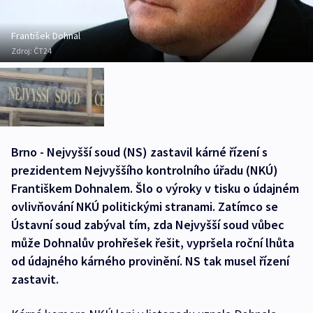
František Dohnal
Zdroj:
ČT24
Brno - Nejvyšší soud (NS) zastavil kárné řízení s
prezidentem Nejvyššího kontrolního úřadu (NKÚ)
Františkem Dohnalem. Šlo o výroky v tisku o údajném
ovlivňování NKÚ politickými stranami. Zatímco se
Ústavní soud zabýval tím, zda Nejvyšší soud vůbec
může Dohnalův prohřešek řešit, vypršela roční lhůta
od údajného kárného provinění. NS tak musel řízení
zastavit.