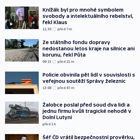
Knížák byl pro mnohé symbolem
svobody a intelektuálního rebelství,
řekl Klaus
11:30
před 7
m
Ze státního fondu dopravy
nedostanou letos kraje na silnice ani
korunu, řekl Půta
09:15
před 21
m
Policie obvinila pět lidí v souvislosti s
veřejnou soutěží Správy železnic
13:08
před 47
m
Žalobce poslal před soud dva lidi a
jednu firmu kvůli tragické nehodě v
Dolní Lutyni
před 1
h
Šéf ČD vrátil bezpečnostní prověrku,