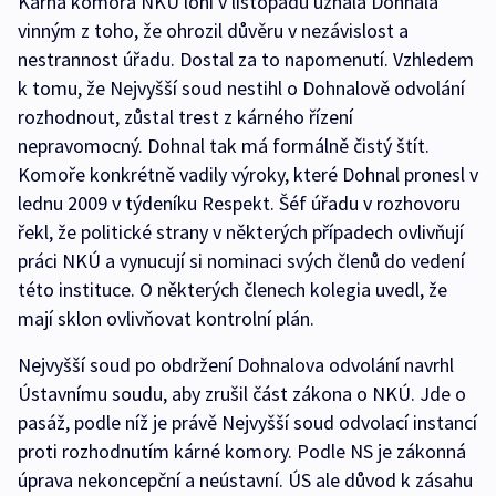
Kárná komora NKÚ loni v listopadu uznala Dohnala
vinným z toho, že ohrozil důvěru v nezávislost a
nestrannost úřadu. Dostal za to napomenutí. Vzhledem
k tomu, že Nejvyšší soud nestihl o Dohnalově odvolání
rozhodnout, zůstal trest z kárného řízení
nepravomocný. Dohnal tak má formálně čistý štít.
Komoře konkrétně vadily výroky, které Dohnal pronesl v
lednu 2009 v týdeníku Respekt. Šéf úřadu v rozhovoru
řekl, že politické strany v některých případech ovlivňují
práci NKÚ a vynucují si nominaci svých členů do vedení
této instituce. O některých členech kolegia uvedl, že
mají sklon ovlivňovat kontrolní plán.
Nejvyšší soud po obdržení Dohnalova odvolání navrhl
Ústavnímu soudu, aby zrušil část zákona o NKÚ. Jde o
pasáž, podle níž je právě Nejvyšší soud odvolací instancí
proti rozhodnutím kárné komory. Podle NS je zákonná
úprava nekoncepční a neústavní. ÚS ale důvod k zásahu