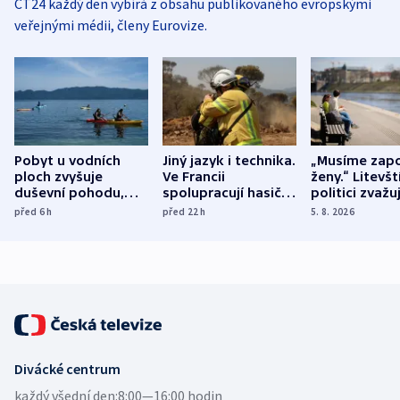
ČT24 každý den vybírá z obsahu publikovaného evropskými
veřejnými médii, členy Eurovize.
Pobyt u vodních
Jiný jazyk i technika.
„Musíme zapo
ploch zvyšuje
Ve Francii
ženy.“ Litevšt
duševní pohodu,
spolupracují hasiči z
politici zvažuj
ukázala
různých zemí
dohodu o
před 6
h
před 22
h
5. 8. 2026
mezinárodní studie
demografii
Divácké centrum
každý všední den:
8:00—16:00 hodin