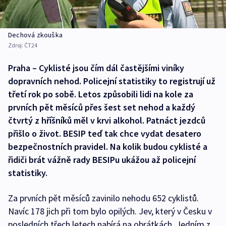
Dechová zkouška
Zdroj:
ČT24
Praha – Cyklisté jsou čím dál častějšími viníky
dopravních nehod. Policejní statistiky to registrují už
třetí rok po sobě. Letos způsobili lidi na kole za
prvních pět měsíců přes šest set nehod a každý
čtvrtý z hříšníků měl v krvi alkohol. Patnáct jezdců
přišlo o život. BESIP teď tak chce vydat desatero
bezpečnostních pravidel. Na kolik budou cyklisté a
řidiči brát vážně rady BESIPu ukážou až policejní
statistiky.
Za prvních pět měsíců zavinilo nehodu 652 cyklistů.
Navíc 178 jich při tom bylo opilých. Jev, který v Česku v
posledních třech letech nabírá na obrátkách. Jedním z