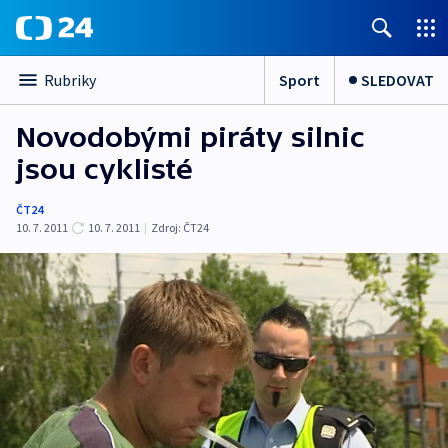
Sport
SLEDOVAT
Rubriky
Novodobými piráty silnic
jsou cyklisté
ČT24
10. 7. 2011
10. 7. 2011
|
Zdroj:
ČT24