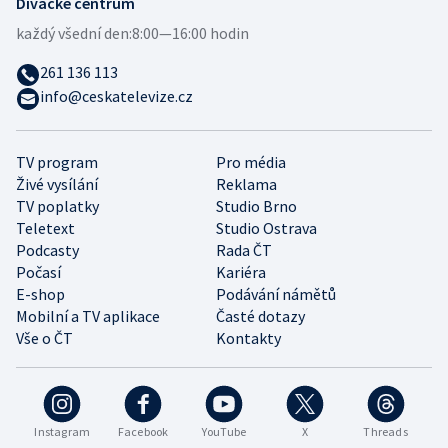
Divácké centrum
každý všední den:
8:00—16:00 hodin
261 136 113
info@ceskatelevize.cz
TV program
Pro média
Živé vysílání
Reklama
TV poplatky
Studio Brno
Teletext
Studio Ostrava
Podcasty
Rada ČT
Počasí
Kariéra
E-shop
Podávání námětů
Mobilní a TV aplikace
Časté dotazy
Vše o ČT
Kontakty
Instagram
Facebook
YouTube
X
Threads