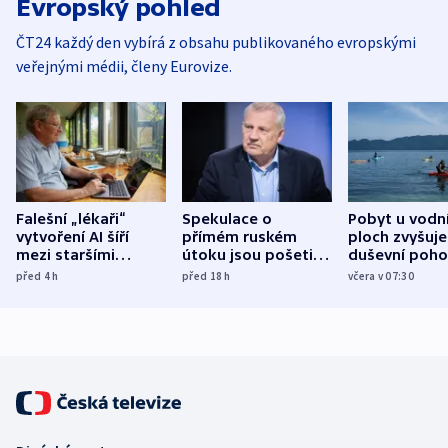
Evropský pohled
ČT24 každý den vybírá z obsahu publikovaného evropskými
veřejnými médii, členy Eurovize.
Falešní „lékaři“
Spekulace o
Pobyt u vodn
vytvoření AI šíří
přímém ruském
ploch zvyšuje
mezi staršími
útoku jsou pošetilé,
duševní poho
Poláky nebezpečné
míní estonský
ukázala
před 4
h
před 18
h
včera v 07:30
zdravotní rady
bezpečnostní
mezinárodní 
expert