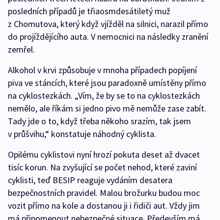
posledních případů je třiaosmdesátiletý muž
z Chomutova, který když vjížděl na silnici, narazil přímo
do projíždějícího auta. V nemocnici na následky zranění
zemřel.
Alkohol v krvi způsobuje v mnoha případech popíjení
piva ve stáncích, které jsou paradoxně umístěny přímo
na cyklostezkách. „Vím, že by se to na cyklostezkách
nemělo, ale říkám si jedno pivo mě nemůže zase zabít.
Tady jde o to, když třeba někoho srazím, tak jsem
v průšvihu,“ konstatuje náhodný cyklista.
Opilému cyklistovi nyní hrozí pokuta deset až dvacet
tisíc korun. Na zvyšující se počet nehod, které zaviní
cyklisti, teď BESIP reaguje vydáním desatera
bezpečnostních pravidel. Malou brožurku budou moc
vozit přímo na kole a dostanou ji i řidiči aut. Vždy jim
má připomenout nebezpečné situace. Především má