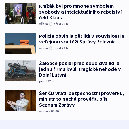
Knížák byl pro mnohé symbolem
svobody a intelektuálního rebelství,
řekl Klaus
včera
před 21
h
Policie obvinila pět lidí v souvislosti s
veřejnou soutěží Správy železnic
včera
před 22
h
Žalobce poslal před soud dva lidi a
jednu firmu kvůli tragické nehodě v
Dolní Lutyni
před 22
h
Šéf ČD vrátil bezpečnostní prověrku,
ministr to nechá prověřit, píší
Seznam Zprávy
včera v 09:06