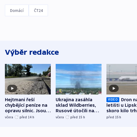
Domácí
ČT24
Výběr redakce
Hejtmani řeší
Ukrajina zasáhla
Dron n
VIDEO
chybějící peníze na
sklad Wildberries,
letišti u Lips
opravu silnic. Jsou
Rusové útočili na
skoro kilo trh
nenárokové, namítá
trh, hasiče či
indicie ukazuj
včera
před 14
h
včera
před 15
h
před 15
h
ministerstvo
stadion
Rusko