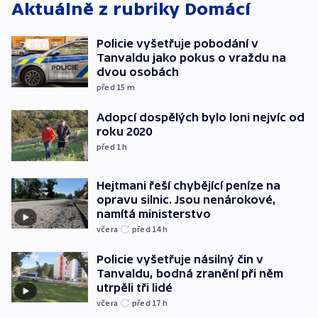
Aktuálně z rubriky
Domácí
Policie vyšetřuje pobodání v
Tanvaldu jako pokus o vraždu na
dvou osobách
před 15
m
Adopcí dospělých bylo loni nejvíc od
roku 2020
před 1
h
Hejtmani řeší chybějící peníze na
opravu silnic. Jsou nenárokové,
namítá ministerstvo
včera
před 14
h
Policie vyšetřuje násilný čin v
Tanvaldu, bodná zranění při něm
utrpěli tři lidé
včera
před 17
h