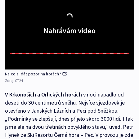
Nahrávám video
Na co si dát pozor na horách?
Zdroj:
ČT24
V Krkonoších a Orlických horách
v noci napadlo od
deseti do 30 centimetrů sněhu. Nejvíce sjezdovek je
otevřeno v Janských Lázních a Peci pod Sněžkou.
„Podmínky se zlepšují, dnes přijelo skoro 3000 lidí. I tak
jsme ale na dvou třetinách obvyklého stavu,“ uvedl Petr
Hynek ze SkiResortu Černá hora – Pec. V provozu je zde