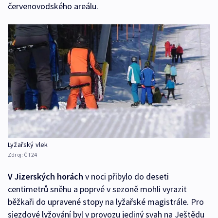
červenovodského areálu.
Lyžařský vlek
Zdroj:
ČT24
V Jizerských horách
v noci přibylo do deseti
centimetrů sněhu a poprvé v sezoně mohli vyrazit
běžkaři do upravené stopy na lyžařské magistrále. Pro
sjezdové lyžování byl v provozu jediný svah na Ještědu