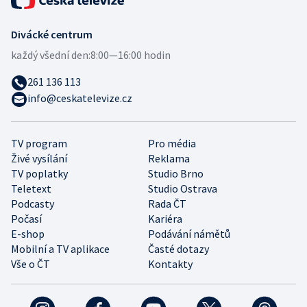
Divácké centrum
každý všední den:
8:00—16:00 hodin
261 136 113
info@ceskatelevize.cz
TV program
Pro média
Živé vysílání
Reklama
TV poplatky
Studio Brno
Teletext
Studio Ostrava
Podcasty
Rada ČT
Počasí
Kariéra
E-shop
Podávání námětů
Mobilní a TV aplikace
Časté dotazy
Vše o ČT
Kontakty