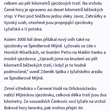
celkem asi pět kilometrů sjezdových tratí. Na vrcholu
Černé hory je upraveno asi deset kilometrů běžeckých
stop. V Peci pod Sněžkou jedou vleky Javor, Zahrádky a
Vysoký svah, otevřené jsou propojující sjezdovky
Lyžařská a U potoka.
Kolem 3000 lidí dnes přilákal nový sníh také na
sjezdovky ve Špindlerově Mlýně. Lyžovalo se zde v
Horních Mísečkách, ve Svatém Petru na Malém hanku a
modré sjezdovce. „Upravili jsme na bruslení asi pět
kilometrů běžeckých tratí, i když je to hodně
podmočené,“ uvedl Zdeněk Spilka z lyžařského areálu
ve Špindlerově Mlýně.
Zimní středisko v Červené Vodě na Orlickoústecku
nabízí Mlýnickou sjezdovku, celková délka tratí jsou dva
kilometry. Ze sousedních Čenkovic vozí lyžaře na vrchol
Bukové hory lanovka, pak mohou přejet do