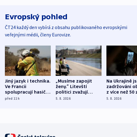
Evropský pohled
ČT24 každý den vybírá z obsahu publikovaného evropskými
veřejnými médii, členy Eurovize.
Jiný jazyk i technika.
„Musíme zapojit
Na Ukrajině j
Ve Francii
ženy.“ Litevští
zadržováni o
spolupracují hasiči z
politici zvažují
z více než 50 
různých zemí
dohodu o
Bojovali na s
před 11
h
5. 8. 2026
5. 8. 2026
demografii
Ruska