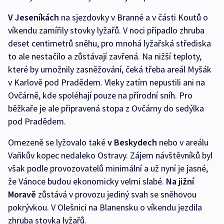
V Jeseníkách
na sjezdovky v Branné a v části Koutů o
víkendu zamířily stovky lyžařů. V noci připadlo zhruba
deset centimetrů sněhu, pro mnohá lyžařská střediska
to ale nestačilo a zůstávají zavřená. Na nižší teploty,
které by umožnily zasněžování, čeká třeba areál Myšák
v Karlově pod Pradědem. Vleky zatím nepustili ani na
Ovčárně, kde spoléhají pouze na přírodní sníh. Pro
běžkaře je ale připravená stopa z Ovčárny do sedýlka
pod Pradědem.
Omezeně se lyžovalo také
v Beskydech
nebo v areálu
Vaňkův kopec nedaleko Ostravy. Zájem návštěvníků byl
však podle provozovatelů minimální a už nyní je jasné,
že Vánoce budou ekonomicky velmi slabé.
Na jižní
Moravě
zůstává v provozu jediný svah se sněhovou
pokrývkou. V Olešnici na Blanensku o víkendu jezdila
zhruba stovka lyžařů.