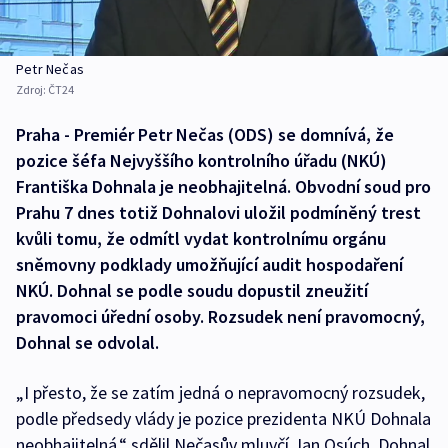
Petr Nečas
Zdroj:
ČT24
Praha - Premiér Petr Nečas (ODS) se domnívá, že
pozice šéfa Nejvyššího kontrolního úřadu (NKÚ)
Františka Dohnala je neobhajitelná. Obvodní soud pro
Prahu 7 dnes totiž Dohnalovi uložil podmíněný trest
kvůli tomu, že odmítl vydat kontrolnímu orgánu
sněmovny podklady umožňující audit hospodaření
NKÚ. Dohnal se podle soudu dopustil zneužití
pravomoci úřední osoby. Rozsudek není pravomocný,
Dohnal se odvolal.
„I přesto, že se zatím jedná o nepravomocný rozsudek,
podle předsedy vlády je pozice prezidenta NKÚ Dohnala
neobhajitelná,“ sdělil Nečasův mluvčí Jan Osúch. Dohnal