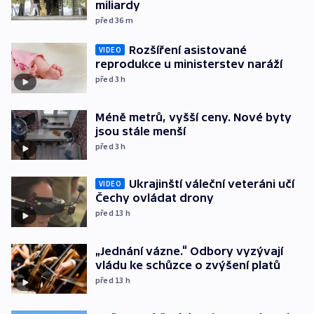
miliardy
před 36
m
Rozšíření asistované
VIDEO
reprodukce u ministerstev naráží
před 3
h
Méně metrů, vyšší ceny. Nové byty
jsou stále menší
před 3
h
Ukrajinští váleční veteráni učí
VIDEO
Čechy ovládat drony
před 13
h
„Jednání vázne.“ Odbory vyzývají
vládu ke schůzce o zvýšení platů
před 13
h