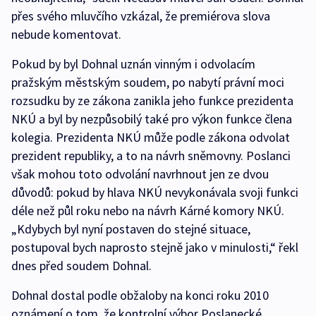
přes svého mluvčího vzkázal, že premiérova slova
nebude komentovat.
Pokud by byl Dohnal uznán vinným i odvolacím
pražským městským soudem, po nabytí právní moci
rozsudku by ze zákona zanikla jeho funkce prezidenta
NKÚ a byl by nezpůsobilý také pro výkon funkce člena
kolegia. Prezidenta NKÚ může podle zákona odvolat
prezident republiky, a to na návrh sněmovny. Poslanci
však mohou toto odvolání navrhnout jen ze dvou
důvodů: pokud by hlava NKÚ nevykonávala svoji funkci
déle než půl roku nebo na návrh Kárné komory NKÚ.
„Kdybych byl nyní postaven do stejné situace,
postupoval bych naprosto stejně jako v minulosti,“ řekl
dnes před soudem Dohnal.
Dohnal dostal podle obžaloby na konci roku 2010
oznámení o tom, že kontrolní výbor Poslanecké