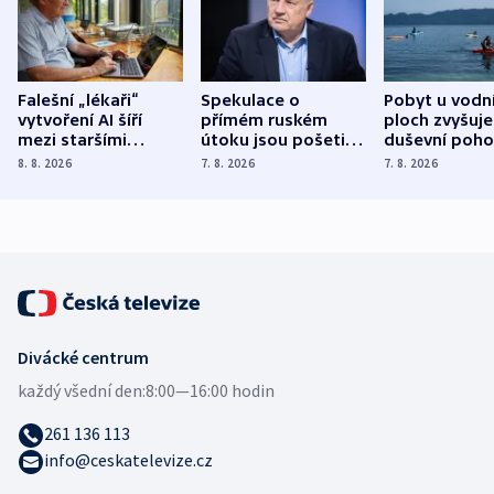
Falešní „lékaři“
Spekulace o
Pobyt u vodn
vytvoření AI šíří
přímém ruském
ploch zvyšuje
mezi staršími
útoku jsou pošetilé,
duševní poho
Poláky nebezpečné
míní estonský
ukázala
8. 8. 2026
7. 8. 2026
7. 8. 2026
zdravotní rady
bezpečnostní
mezinárodní 
expert
Divácké centrum
každý všední den:
8:00—16:00 hodin
261 136 113
info@ceskatelevize.cz