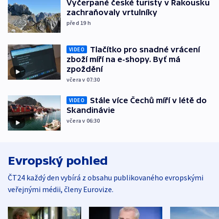
Vyčerpané české turisty v Rakousku
zachraňovaly vrtulníky
před 19
h
Tlačítko pro snadné vrácení
VIDEO
zboží míří na e-shopy. Byť má
zpoždění
včera v 07:30
Stále více Čechů míří v létě do
VIDEO
Skandinávie
včera v 06:30
Evropský pohled
ČT24 každý den vybírá z obsahu publikovaného evropskými
veřejnými médii, členy Eurovize.