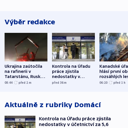
Výběr redakce
Ukrajina zaútočila
Kontrola na Úřadu
Kanadské úř
na rafinerii v
práce zjistila
hlásí první o
Tatarstánu, Rusko
nedostatky v
rozsáhlých le
udeřilo na Sumy a
účetnictví za 5,6
požárů
08:44
před 2
m
před 36
m
06:20
před 1
h
Oděsu
miliardy
Aktuálně z rubriky
Domácí
Kontrola na Úřadu práce zjistila
nedostatky v účetnictví za 5,6