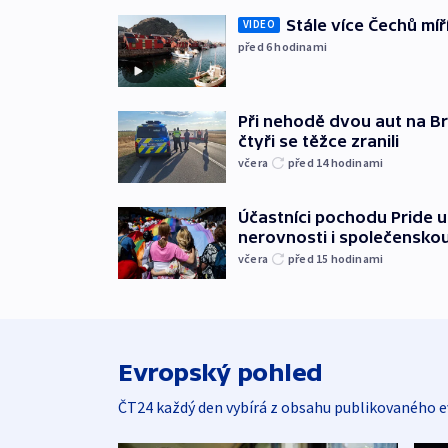
Stále více Čechů míř
VIDEO
před 6
hodinami
Při nehodě dvou aut na Br
čtyři se těžce zranili
včera
před 14
hodinami
Účastníci pochodu Pride up
nerovnosti i společensko
včera
před 15
hodinami
Evropský pohled
ČT24 každý den vybírá z obsahu publikovaného e