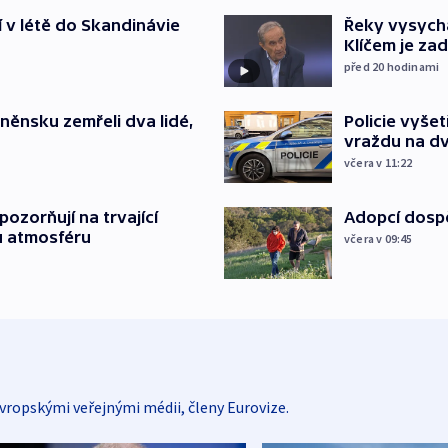
í v létě do Skandinávie
Řeky vysycha
Klíčem je za
před 20
hodinami
něnsku zemřeli dva lidé,
Policie vyše
vraždu na d
včera v 11:22
ozorňují na trvající
Adopcí dospě
u atmosféru
včera v 09:45
vropskými veřejnými médii, členy Eurovize.