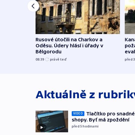
Rusové útočili na Charkov a
Kana
Oděsu. Údery hlásí i úřady v
požá
Bělgorodu
evak
08:39
právě teď
před 
Aktuálně z rubri
Tlačítko pro snadné 
VIDEO
shopy. Byť má zpoždění
před 5
hodinami