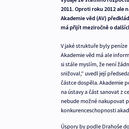
2011. Oproti roku 2012 ale 
Akademie věd (AV) předkláda
má přijít meziročně o další
V jaké struktuře byly peníze
Akademie věd má ale informac
si stále myslím, že není žá
snižoval,“ uvedl její předsed
částce dospěla. Akademie po
na ústavy a část sanovat z c
nebude možné nakupovat pří
konkurenceschopnosti akade
Úspory by podle Drahoše dop