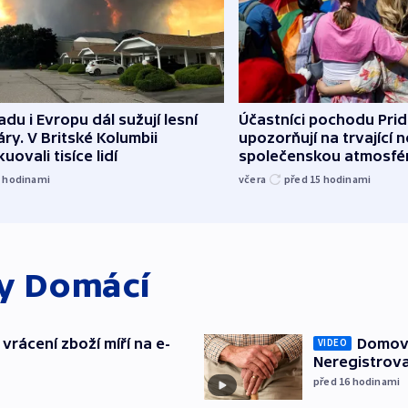
du i Evropu dál sužují lesní
Účastníci pochodu Pri
ry. V Britské Kolumbii
upozorňují na trvající n
uovali tisíce lidí
společenskou atmosfé
3
hodinami
včera
před 15
hodinami
ky
Domácí
vrácení zboží míří na e-
Domovu
VIDEO
Neregistrova
před 16
hodinami