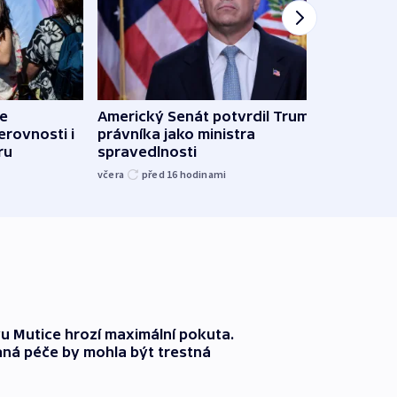
de
Americký Senát potvrdil Trumpova
Do Bu
erovnosti i
právníka jako ministra
ukra
ru
spravedlnosti
kilo
včera
před 16
hodinami
včera
 Mutice hrozí maximální pokuta.
ná péče by mohla být trestná