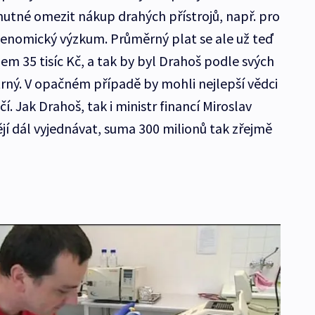
utné omezit nákup drahých přístrojů, např. pro
genomický výzkum. Průměrný plat se ale už teď
m 35 tisíc Kč, a tak by byl Drahoš podle svých
trný. V opačném případě by mohli nejlepší vědci
. Jak Drahoš, tak i ministr financí Miroslav
jí dál vyjednávat, suma 300 milionů tak zřejmě