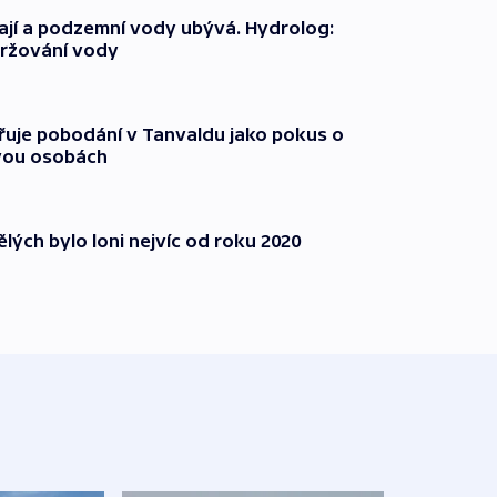
jí a podzemní vody ubývá. Hydrolog:
držování vody
třuje pobodání v Tanvaldu jako pokus o
vou osobách
lých bylo loni nejvíc od roku 2020