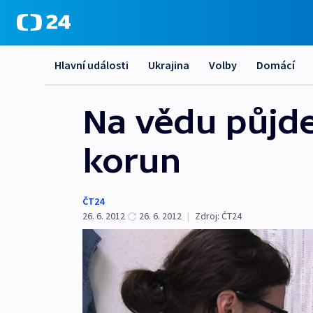
Hlavní události
Ukrajina
Volby
Domácí
Na vědu půjde 
korun
ČT24
26. 6. 2012
26. 6. 2012
|
Zdroj:
ČT24