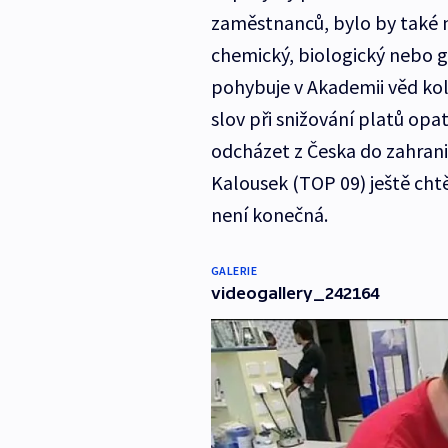
zaměstnanců, bylo by také n
chemický, biologický nebo 
pohybuje v Akademii věd kole
slov při snižování platů opa
odcházet z Česka do zahraničí
Kalousek (TOP 09) ještě chtě
není konečná.
GALERIE
videogallery_242164