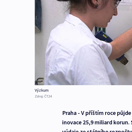
Výzkum
Zdroj:
ČT24
Praha - V příštím roce půjd
inovace 25,9 miliard korun.
výdaje ze státního rozpočtu