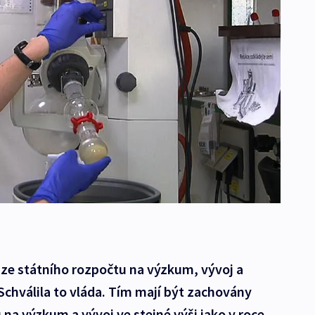
e ze státního rozpočtu na výzkum, vývoj a
 Schválila to vláda. Tím mají být zachovány
 na výzkum a vývoj ve stejné výši jako v roce