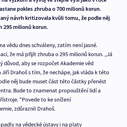
nastane pokles zhruba o 700 milionů korun.
ný návrh kritizovala kvůli tomu, že podle něj
ch 295 milionů korun.
 na vědu dnes schváleny, zatím není jasné.
i, že má přijít zhruba o 295 milionů korun. „Já
dný důvod, aby se rozpočet Akademie věd
a Jiří Drahoš s tím, že nechápe, jak vláda k této
dle něj bude muset část této částky přenést
entra. Bude to znamenat propouštění lidí a
stroje. "Povede to ke snížení
mie, zdůraznil Drahoš.
adly na vědecké ústavy i na platy