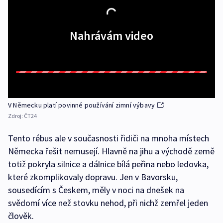
Nahrávám video
V Německu platí povinné používání zimní výbavy
Zdroj:
ČT24
Tento rébus ale v současnosti řidiči na mnoha místech
Německa řešit nemusejí. Hlavně na jihu a východě země
totiž pokryla silnice a dálnice bílá peřina nebo ledovka,
které zkomplikovaly dopravu. Jen v Bavorsku,
sousedícím s Českem, měly v noci na dnešek na
svědomí více než stovku nehod, při nichž zemřel jeden
člověk.