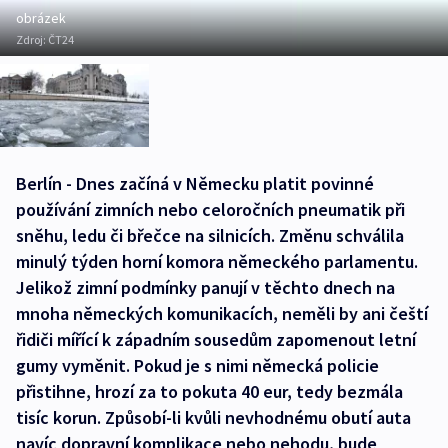
obrázek
Zdroj:
ČT24
Berlín - Dnes začíná v Německu platit povinné
používání zimních nebo celoročních pneumatik při
sněhu, ledu či břečce na silnicích. Změnu schválila
minulý týden horní komora německého parlamentu.
Jelikož zimní podmínky panují v těchto dnech na
mnoha německých komunikacích, neměli by ani čeští
řidiči mířící k západním sousedům zapomenout letní
gumy vyměnit. Pokud je s nimi německá policie
přistihne, hrozí za to pokuta 40 eur, tedy bezmála
tisíc korun. Způsobí-li kvůli nevhodnému obutí auta
navíc dopravní komplikace nebo nehodu, bude