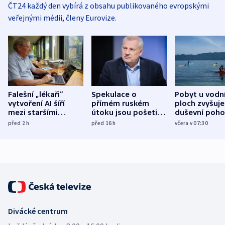
ČT24 každý den vybírá z obsahu publikovaného evropskými
veřejnými médii, členy Eurovize.
Falešní „lékaři“
Spekulace o
Pobyt u vodn
vytvoření AI šíří
přímém ruském
ploch zvyšuje
mezi staršími
útoku jsou pošetilé,
duševní poho
Poláky nebezpečné
míní estonský
ukázala
před 2
h
před 16
h
včera v 07:30
zdravotní rady
bezpečnostní
mezinárodní 
expert
Divácké centrum