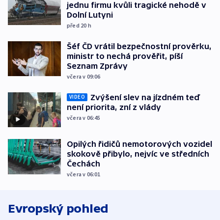
jednu firmu kvůli tragické nehodě v
Dolní Lutyni
před 20
h
Šéf ČD vrátil bezpečnostní prověrku,
ministr to nechá prověřit, píší
Seznam Zprávy
včera v 09:06
Zvýšení slev na jízdném teď
VIDEO
není priorita, zní z vlády
včera v 06:45
Opilých řidičů nemotorových vozidel
skokově přibylo, nejvíc ve středních
Čechách
včera v 06:01
Evropský pohled