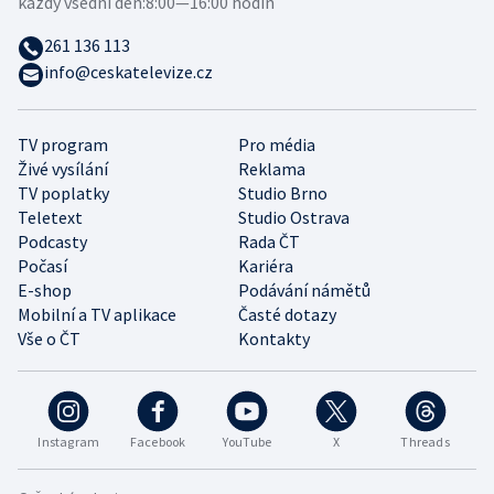
každý všední den:
8:00—16:00 hodin
261 136 113
info@ceskatelevize.cz
TV program
Pro média
Živé vysílání
Reklama
TV poplatky
Studio Brno
Teletext
Studio Ostrava
Podcasty
Rada ČT
Počasí
Kariéra
E-shop
Podávání námětů
Mobilní a TV aplikace
Časté dotazy
Vše o ČT
Kontakty
Instagram
Facebook
YouTube
X
Threads