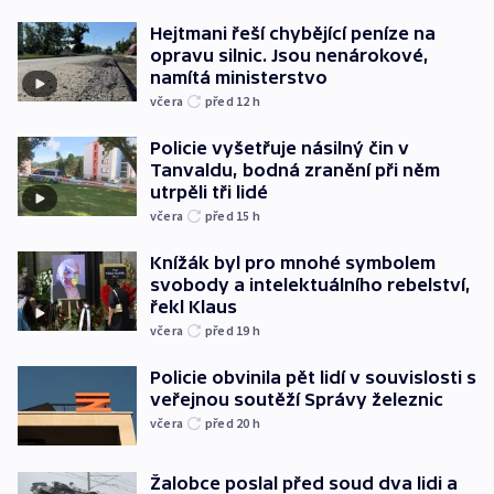
Hejtmani řeší chybějící peníze na
opravu silnic. Jsou nenárokové,
namítá ministerstvo
včera
před 12
h
Policie vyšetřuje násilný čin v
Tanvaldu, bodná zranění při něm
utrpěli tři lidé
včera
před 15
h
Knížák byl pro mnohé symbolem
svobody a intelektuálního rebelství,
řekl Klaus
včera
před 19
h
Policie obvinila pět lidí v souvislosti s
veřejnou soutěží Správy železnic
včera
před 20
h
Žalobce poslal před soud dva lidi a