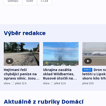
Domácí
Svět
ČT24
Výběr redakce
Hejtmani řeší
Ukrajina zasáhla
Dron n
VIDEO
chybějící peníze na
sklad Wildberries,
letišti u Lips
opravu silnic. Jsou
Rusové útočili na
skoro kilo trh
nenárokové, namítá
trh, hasiče či
indicie ukazuj
včera
před 12
h
včera
před 12
h
před 13
h
ministerstvo
stadion
Rusko
Aktuálně z rubriky
Domácí